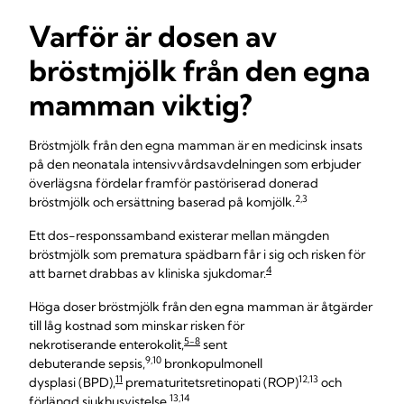
Varför är dosen av
bröstmjölk från den egna
mamman viktig?
Bröstmjölk från den egna mamman är en medicinsk insats
på den neonatala intensivvårdsavdelningen som erbjuder
överlägsna fördelar framför pastöriserad donerad
2,3
bröstmjölk och ersättning baserad på komjölk.
Ett dos-responssamband existerar mellan mängden
bröstmjölk som prematura spädbarn får i sig och risken för
4
att barnet drabbas av kliniska sjukdomar.
Höga doser bröstmjölk från den egna mamman är åtgärder
till låg kostnad som minskar risken för
5-8
nekrotiserande enterokolit,
sent
9,10
debuterande sepsis,
bronkopulmonell
11
12,13
dysplasi (BPD),
prematuritetsretinopati (ROP)
och
13,14
förlängd sjukhusvistelse.