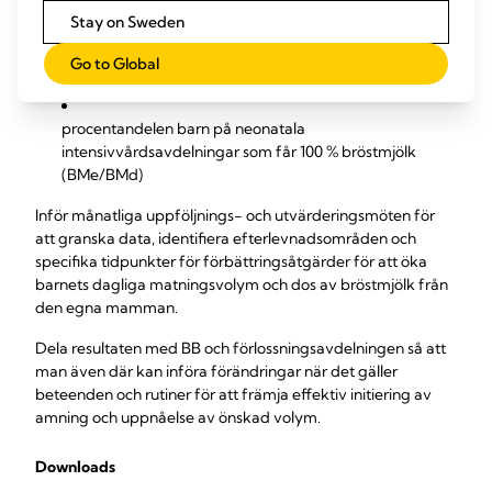
Stay on Sweden
procentandelen bröstmjölk från den egna
mamman/donerad bröstmjök/ersättning av dagliga
Go to Global
matningar
procentandelen barn på neonatala
intensivvårdsavdelningar som får 100 % bröstmjölk
(BMe/BMd)
Inför månatliga uppföljnings- och utvärderingsmöten för
att granska data, identifiera efterlevnadsområden och
specifika tidpunkter för förbättringsåtgärder för att öka
barnets dagliga matningsvolym och dos av bröstmjölk från
den egna mamman.
Dela resultaten med BB och förlossningsavdelningen så att
man även där kan införa förändringar när det gäller
beteenden och rutiner för att främja effektiv initiering av
amning och uppnåelse av önskad volym.
Downloads