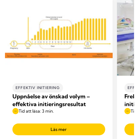
EFFEKTIV INITIERING
EFFE
Uppnåelse av önskad volym –
Frekv
effektiva initieringsresultat
initi
Tid att läsa: 3 min.
Tid 
Läs mer