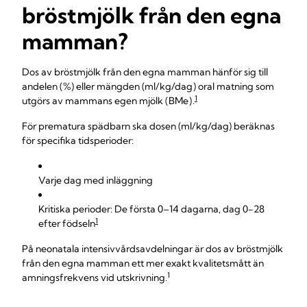
bröstmjölk från den egna
mamman?
Dos av bröstmjölk från den egna mamman hänför sig till
andelen ( % ) eller mängden (ml/kg/dag ) oral matning som
1
utgörs av mammans egen mjölk (BMe ) .
För prematura spädbarn ska dosen (ml/kg/dag) beräknas
för specifika tidsperioder:
Varje dag med inläggning
Kritiska perioder: De första 0–14 dagarna, dag 0-28
1
efter födseln
På neonatala intensivvårdsavdelningar är dos av bröstmjölk
från den egna mamman ett mer exakt kvalitetsmått än
1
amningsfrekvens vid utskrivning.