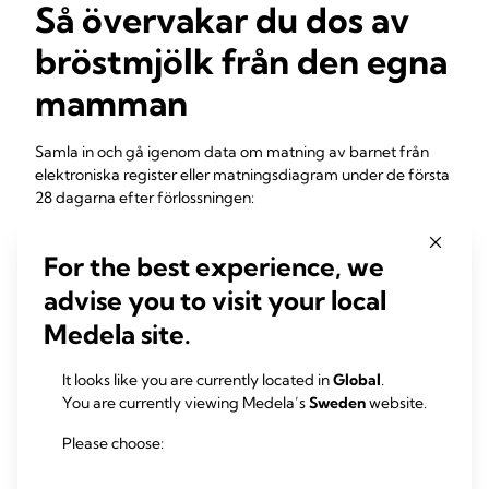
Så övervakar du dos av
bröstmjölk från den egna
mamman
Samla in och gå igenom data om matning av barnet från
elektroniska register eller matningsdiagram under de första
28 dagarna efter förlossningen:
For the best experience, we
total volym per dag och andelen bröstmjölk från den
egna mamman/donerad bröstmjök/ersättning.
advise you to visit your local
Medela site.
Inkludera data för
matningar vid bröstet (amning) och
använd testvägning
före och efter matning för att
registrera exakt volym för bröstmjölk från den egna
It looks like you are currently located in
Global
.
mamman
You are currently viewing Medela’s
Sweden
website.
Ladda upp matningsloggar till datainsamlingsverktyget för
Please choose:
att mäta