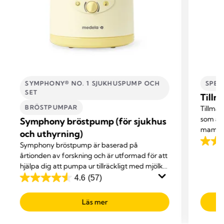
SYMPHONY® NO. 1 SJUKHUSPUMP OCH
SPEC
SET
Tillm
BRÖSTPUMPAR
Tillmat
som är 
Symphony bröstpump (för sjukhus
mammor
och uthyrning)
tillför
Symphony bröstpump är baserad på
3.3
bröstet
årtionden av forskning och är utformad för att
av
hjälpa dig att pumpa ur tillräckligt med mjölk
5
för att kunna ge ditt barn en kost bestående
4.6
(57)
stjärno
4.6
av enbart bröstmjölk.
27
av
Läs mer
recen
5
stjärnor.