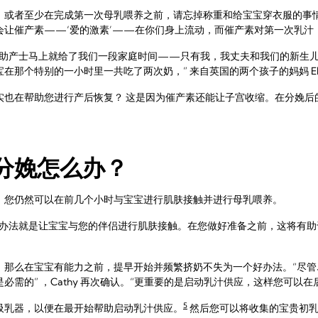
，或者至少在完成第一次母乳喂养之前，请忘掉称重和给宝宝穿衣服的事
会让催产素——‘爱的激素’——在你们身上流动，而催产素对第一次乳汁
，助产士马上就给了我们一段家庭时间——只有我，我丈夫和我们的新生
那个特别的一小时里一共吃了两次奶，” 来自英国的两个孩子的妈妈 Elli
实也在帮助您进行产后恢复？ 这是因为催产素还能让子宫收缩。在分娩后
分娩怎么办？
，您仍然可以在前几个小时与宝宝进行肌肤接触并进行母乳喂养。
好办法就是让宝宝与您的伴侣进行肌肤接触。在您做好准备之前，这将有助
，那么在宝宝有能力之前，提早开始并频繁挤奶不失为一个好办法。“尽管
必需的” ，Cathy 再次确认。“更重要的是启动乳汁供应，这样您可以
5
吸乳器，以便在最开始帮助启动乳汁供应。
然后您可以将收集的宝贵初乳