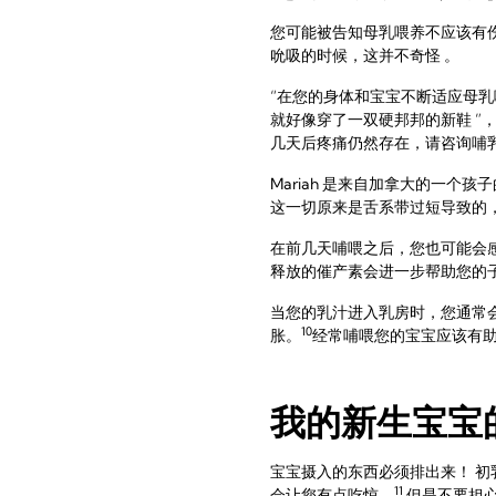
您可能被告知母乳喂养不应该有
吮吸的时候，这并不奇怪 。
“在您的身体和宝宝不断适应母
就好像穿了一双硬邦邦的新鞋 ”
几天后疼痛仍然存在，请咨询哺
Mariah 是来自加拿大的一
这一切原来是舌系带过短导致的
在前几天哺喂之后，您也可能会
释放的催产素会进一步帮助您的
当您的乳汁进入乳房时，您通常
10
胀。
经常哺喂您的宝宝应该有助
我的新生宝宝
宝宝摄入的东西必须排出来！ 
11
会让您有点吃惊。
但是不要担心