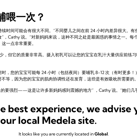
哺喂一次？
续时间可能会有很大不同。“不同婴儿之间在前 24 小时内差异很大。
”，Cathy 说。“对新妈妈来说，这种不同之处是最困惑的事情之一。
，这一点非常重要。
少，但它的质量非常高。摄入初乳可以让您的宝宝在乳汁大量供应前练习吸吮、
，您的宝宝可能每 24 小时（包括夜间）要哺乳 8-12 次（有时更多！
钟至 1 小时不等，因为您的宝宝的肌肉协调性还在发育，这些是有效吸吮所需要的
的要强烈——这是让许多新妈妈感到震撼的地方” ，Cathy 说。“她们
he best experience, we advise 
milla 有这样的经历： “第一周，Frankie 在白天和夜晚每隔两小时
”
your local Medela site.
It looks like you are currently located in
Global
.