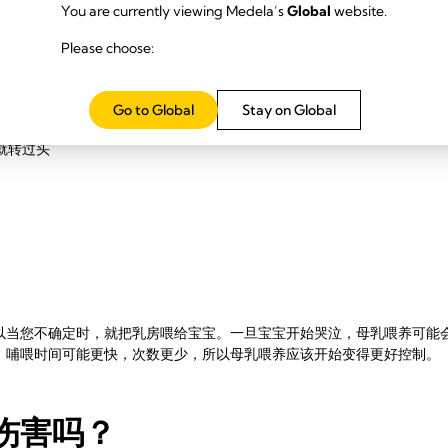
哺喂时间表吗？
You are currently viewing Medela’s
Global
website.
Please choose:
7
启动和建立您的乳汁供应。
因此，您哺喂宝宝的次数越多，分泌的乳汁就
，因为这样可能会减少吃奶的机会。一旦宝宝表现出饥饿迹象，您就专心
Go to Global
Stay on Global
就转过头
以当您不确定时，就把乳房喂给宝宝。一旦宝宝开始哭泣，母乳喂养可能
，哺喂时间可能更快，次数更少，所以母乳喂养应该开始变得更好控制。
伤害吗？