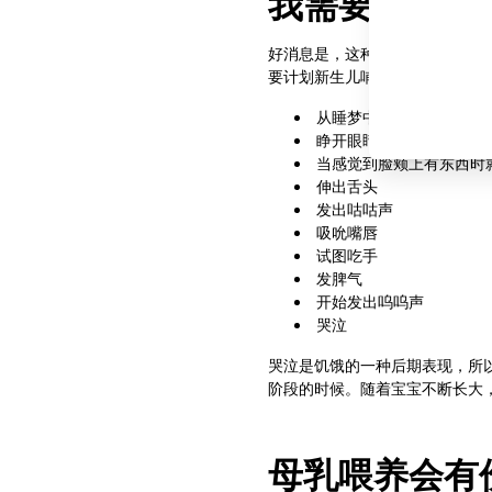
我需要新生儿
好消息是，这种频繁哺喂有助于
要计划新生儿哺喂时间表的事情
从睡梦中醒来
睁开眼睛
当感觉到脸颊上有东西时
伸出舌头
发出咕咕声
吸吮嘴唇
试图吃手
发脾气
开始发出呜呜声
哭泣
哭泣是饥饿的一种后期表现，所
阶段的时候。随着宝宝不断长大
母乳喂养会有