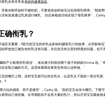
的母乳含有非常多
奇妙的健康益处
。
，导致在刚开始时不能吃奶，不要觉得这样就无法实现母乳喂养。“我曾帮
有直接通过乳房进行哺乳 ，但后来都成功地实现了母乳喂养” ，Cathy
正确衔乳？
6
开端至关重要，
因为您宝宝的衔乳会影响到摄取乳汁的效果，从而影响宝
因此即使您已被告知衔乳没有问题，并且您没有注意到明显的问题，也不
。
嘱助产士检查衔乳情况” ，来自澳大利亚的两个孩子的妈妈 Emma 说。
而后采取正确的方式。这意味着我在家里也有信心这样做。”
宝宝的嘴巴上颚。这样宝宝就可以衔住乳头，以及乳头下面的一部分乳晕
6
食。
用力拉的感觉，而不是痛苦” ，Cathy 说。“您的宝宝会张大嘴巴。下
会表明自己很舒服。在早期阶段不会有大量的乳汁，所以尽管宝宝吸吮很