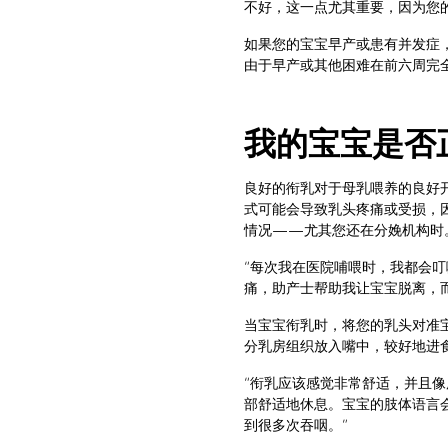
不好，这一点尤其重要，因为您
如果您的宝宝早产或患有并发症
由于早产或其他困难在前六周完全没
我的宝宝是否
良好的衔乳对于母乳喂养的良好
式可能会导致乳头疼痛或受损，
情况——尤其您还在分娩机构时
“每次我在医院哺喂时，我都会叮
痛，助产士帮助我让宝宝脱离，
当宝宝衔乳时，将您的乳头对准
分乳房组织放入嘴中，较好地进
“衔乳应该感觉非常舒适，并且像
部舒适地休息。宝宝的肢体语言
到很多次吞咽。”