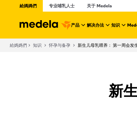
給媽媽們
专业哺乳人士
关于 Medela
产品
解决办法
知识
Mede
給媽媽們
知识
怀孕与备孕
新生儿母乳喂养： 第一周会发
新生