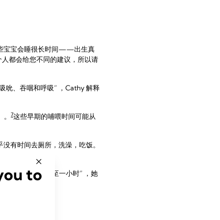
有些宝宝会睡很长时间——出生真
每个人都会给您不同的建议，所以请
吞咽和呼吸” ，Cathy 解释
7
）。
这些早期的哺喂时间可能从
。
几乎没有时间去厕所，洗澡，吃饭。
you to
哺喂一次，每次半小时至一小时” ，她