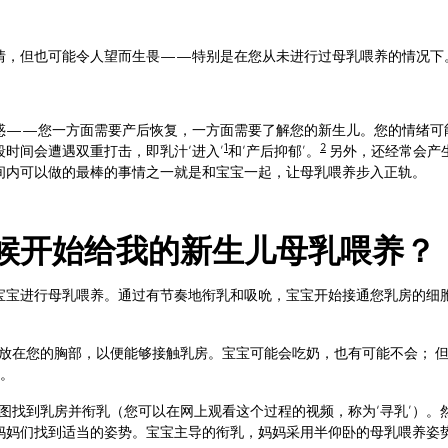
情，但也可能令人望而生畏——特别是在您从未进行过母乳喂养的情况下
惑——您一方面需要产后恢复，一方面需要了解您的新生儿。您的情绪可
1
2
时间会遭遇双重打击，即乳汁‘进入’
和‘产后抑郁’。
另外，还经常会产
间内可以做的最棒的事情之一就是和宝宝一起，让母乳喂养步入正轨。
候开始给我的新生儿母乳喂养？
宝宝进行母乳喂养。通过有节奏地衔乳和吸吮，宝宝开始接通您乳房的细
放在您的胸部，以便能够接触乳房。宝宝可能会吃奶，也有可能不会； 但
说。
图找到乳房并衔乳（您可以在网上观看这个过程的视频，称为‘寻乳’）。
妈妈们找到适当的姿势。宝宝主导的衔乳，妈妈采用半仰卧的母乳喂养姿势