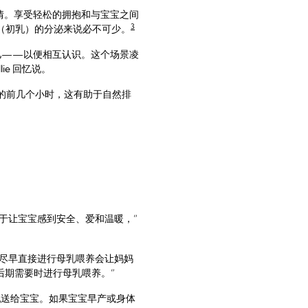
情。享受轻松的拥抱和与宝宝之间
3
（初乳）的分泌来说必不可少。
儿——以便相互认识。这个场景凌
e 回忆说。
的前几个小时，这有助于自然排
于让宝宝感到安全、爱和温暖，”
尽早直接进行母乳喂养会让妈妈
在后期需要时进行母乳喂养。”
送给宝宝。如果宝宝早产或身体