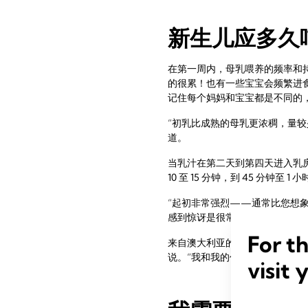
新生儿应多久
在第一周内，母乳喂养的频率和持
的很累！也有一些宝宝会频繁进食
记住每个妈妈和宝宝都是不同的
“初乳比成熟的母乳更浓稠，量较
道。
当乳汁在第二天到第四天进入乳房时
10 至 15 分钟，到 45 分
“起初非常强烈——通常比您想象
感到惊讶是很常见的。”
For t
来自澳大利亚的一个孩子的妈妈 Ca
说。“我和我的伴侣都疲惫不堪！
visit 