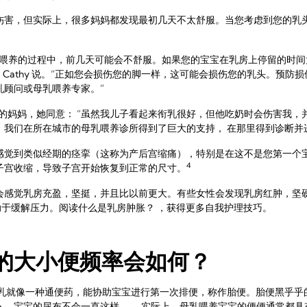
伤害，但实际上，很多妈妈都发现最初几天不太舒服。当您考虑到您的乳
乳喂养的过程中，前几天可能会不舒服。如果您的宝宝在乳房上停留的时间
， Cathy 说。“正如您会损伤您的脚一样，这可能会损伤您的乳头。预
乳顾问或母乳喂养专家。”
个孩子的妈妈，她同意： “虽然我儿子看起来衔乳很好，但他吃奶时会伤害我
，我们在所在城市的母乳喂养诊所得到了巨大的支持， 在那里得到诊断并
感觉到类似经期的痉挛（这称为产后宫缩痛），特别是在这不是您第一个
4
子宫收缩，导致子宫开始恢复到正常的尺寸。
会感觉乳房充盈，坚挺，并且比以前更大。有些女性会发现乳房红肿，坚
于缓解压力。阅读什么是乳房肿胀？ ，获得更多自我护理技巧。
的大小便频率会如何？
初乳就像一种通便药，能协助宝宝进行第一次排便，称作胎便。胎便黑乎乎
 ，宝宝的尿布不会一直这样——实际上，母乳喂养宝宝的便便通常都具