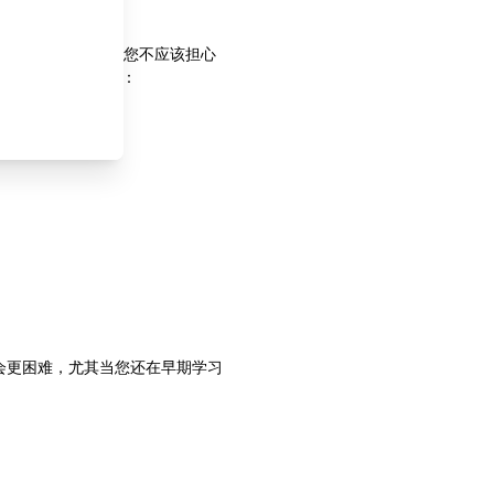
越多。由此可见，您不应该担心
8
母乳喂养就行，
如：
会更困难，尤其当您还在早期学习