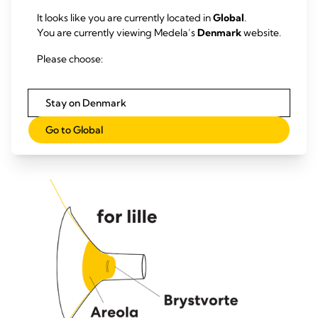
It looks like you are currently located in
Global
.
You are currently viewing Medela’s
Denmark
website.
Please choose:
Tragtstørrelsen er for stor, hvis:
Brystvorten og en overdreven mængde af det
Stay on Denmark
pigmenterede område omkring brystvorten (areola)
trækkes ind i tunnelen.
Go to Global
Hvis dette er tilfældet, prøv en mindre størrelse.