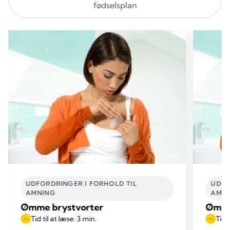
fødselsplan
UDFORDRINGER I FORHOLD TIL
UDFO
AMNING
AMN
Ømme brystvorter
Ømme
Tid til at læse: 3 min.
Tid 