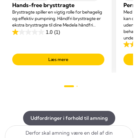
Hands-free brysttragte
Perso
Brysttragte spiller en vigtig rolle for behagelig
Med vor
og effektiv pumpning. Håndfri brysttragte er
kan du 
ekstra brysttragte til dine Medela håndfri
uden pr
opsamlingsskåle – følger med Medela
behagel
1.0
(1)
1.0
Freestyle™ Hands-free og Solo™ Hands-free.
under 
ud
ændrer
4.2
af
ud
5
Læs mere
af
stjerner.
5
1
stjerne
anmeldelse
276
anmel
Udfordringer i forhold til amning
Derfor skal amning være en del af din