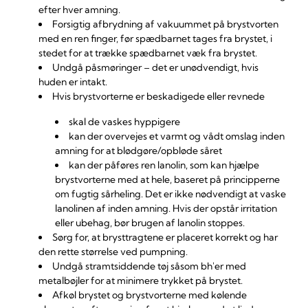
efter hver amning.
Forsigtig afbrydning af vakuummet på brystvorten
med en ren finger, før spædbarnet tages fra brystet, i
stedet for at trække spædbarnet væk fra brystet.
Undgå påsmøringer – det er unødvendigt, hvis
huden er intakt.
Hvis brystvorterne er beskadigede eller revnede
skal de vaskes hyppigere
kan der overvejes et varmt og vådt omslag inden
amning for at blødgøre/opbløde såret
kan der påføres ren lanolin, som kan hjælpe
brystvorterne med at hele, baseret på principperne
om fugtig sårheling. Det er ikke nødvendigt at vaske
lanolinen af inden amning. Hvis der opstår irritation
eller ubehag, bør brugen af lanolin stoppes.
Sørg for, at brysttragtene er placeret korrekt og har
den rette størrelse ved pumpning.
Undgå stramtsiddende tøj såsom bh'er med
metalbøjler for at minimere trykket på brystet.
Afkøl brystet og brystvorterne med kølende