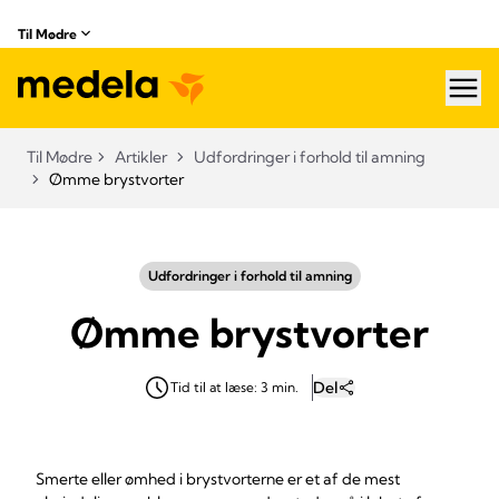
Til Mødre
hea
Til Mødre
Artikler
Udfordringer i forhold til amning
Ømme brystvorter
Udfordringer i forhold til amning
Ømme brystvorter
Del
Tid til at læse: 3 min.
Smerte eller ømhed i brystvorterne er et af de mest