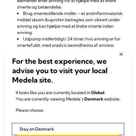
elementer efter amning for at hjælpe med at lindre
smerte og betændelse.
Brug smertestillende midler – et antiinflammatorisk
middel såsom Ibuprofen betragtes som sikkert under
amning og kan hjælpe med at lindre smerte inden
amning.
Udpump
midlertidigt i 24 timer, hvis amning er for
smertefuldt, med gradvis genindføring af amning
efterhånden som smerten fortager sig.
Brug ammebrikker til at minimere smerte.
For the best experience, we
Hvis brystvorterne stadig er ømme, eller
advise you to visit your local
brystvorterne heler langsomt, kan der være behov for
podning og dyrkning for at kontrollere, om der er en
Medela site.
infektion
.
Hvis brystvorterne er inficerede, er yderligere
It looks like you are currently located in
Global
.
hygiejnetiltag nødvendige. Det inkluderer omhyggelig
You are currently viewing Medela’s
Denmark
website.
rengøring af brystvorterne med vand og en pH-neutral
sæbe eller steril saltvandsopløsning.
Please choose:
Stay on Denmark