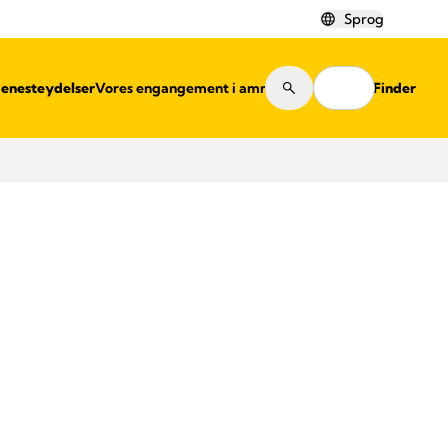
Sprog
jenesteydelser
Vores engangement i amning
Shop Finder