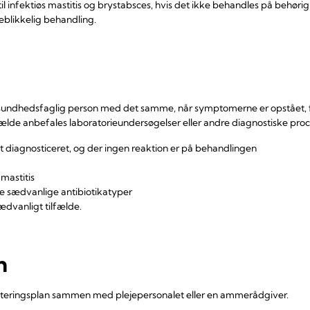
l infektiøs mastitis og brystabsces, hvis det ikke behandles på behørig 
eblikkelig behandling.
 sundhedsfaglig person med det samme, når symptomerne er opstået, f
tilfælde anbefales laboratorieundersøgelser eller andre diagnostiske pr
vet diagnosticeret, og der ingen reaktion er på behandlingen
mastitis
 de sædvanlige antibiotikatyper
sædvanligt tilfælde.
n
teringsplan sammen med plejepersonalet eller en ammerådgiver.