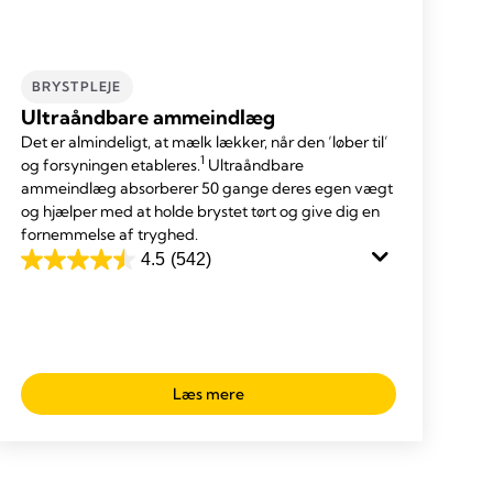
BRYSTPLEJE
Ultraåndbare ammeindlæg
Det er almindeligt, at mælk lækker, når den ‘løber til’
1
og forsyningen etableres.
Ultraåndbare
ammeindlæg absorberer 50 gange deres egen vægt
og hjælper med at holde brystet tørt og give dig en
fornemmelse af tryghed.
4.5
(542)
4.5
ud
af
5
stjerner.
Læs mere
542
anmeldelser