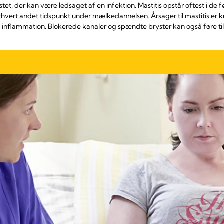
stet, der kan være ledsaget af en infektion. Mastitis opstår oftest i de f
rt andet tidspunkt under mælkedannelsen. Årsager til mastitis er knyt
flammation. Blokerede kanaler og spændte bryster kan også føre til m