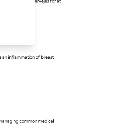
ieret diagnose overvejes for at
s an inflammation of breast
for managing common medical