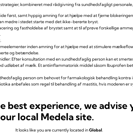
trategier, kombineret med rådgivning fra sundhedsfagligt personale
ide først, samt hyppig amning for at hjælpe med at fjerne blokering
an mødre i stedet starte med det ikke-berørte bryst.
cering og fastholdelse af brystet samt at til afprøve forskellige ammep
.
.
eelementer inden amning for at hjælpe med at stimulere mælkeflow
smerte og betændelse.
midler: Efter konsultation med en sundhedsfaglig person kan et smertes
ed udløbet af mælk. Et antiinflammatorisk middel såsom Ibuprofen bet
dhedsfaglig person om behovet for farmakologisk behandling kontra 
biotika anbefales som regel til behandling af mastitis, hvis moderen er
 en hel antibiotikakur. Der bør vælges et antibiotikum, som er effekti
he best experience, we advise 
rtsætte amningen, da der ikke er evidens for, at der er nogen risiko f
or med mastitis, og det er vigtigt, at mælken fortsat fjernes
your local Medela site.
er antibiotika, hvis mastitis er forårsaget af methicillin-resistent
S. au
 være nødvendigt at dyrke brystmælken og analysere, om der er overfø
It looks like you are currently located in
Global
.