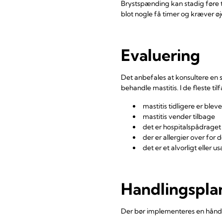
Brystspænding kan stadig føre ti
blot nogle få timer og kræver øj
Evaluering
Det anbefales at konsultere en
behandle mastitis. I de fleste 
mastitis tidligere er ble
mastitis vender tilbage
det er hospitalspådraget 
der er allergier over for
det er et alvorligt eller u
Handlingspla
Der bør implementeres en hånd