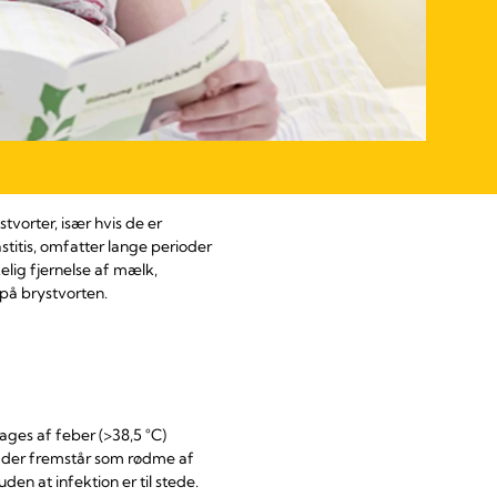
orter, især hvis de er
stitis, omfatter lange perioder
elig fjernelse af mælk,
på brystvorten.
ages af feber (>38,5 °C)
t, der fremstår som rødme af
en at infektion er til stede.