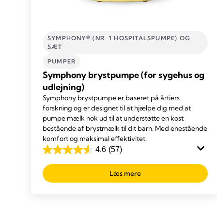
SYMPHONY® (NR. 1 HOSPITALSPUMPE) OG
SÆT
PUMPER
Symphony brystpumpe (for sygehus og
udlejning)
Symphony brystpumpe er baseret på årtiers
forskning og er designet til at hjælpe dig med at
pumpe mælk nok ud til at understøtte en kost
bestående af brystmælk til dit barn. Med enestående
komfort og maksimal effektivitet.
4.6
(57)
4.6
ud
Læs mere
af
5
stjerner.
57