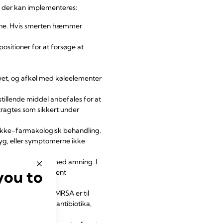
, der kan implementeres:
erne. Hvis smerten hæmmer
ositioner for at forsøge at
et, og afkøl med køleelementer
tillende middel anbefales for at
ragtes som sikkert under
ikke-farmakologisk behandling.
 syg, eller symptomerne ikke
vt og kompatibelt med amning. I
you to
or et rask fuldbårent
reus
(MRSA). Hvis MRSA er til
lsomhed over for antibiotika,