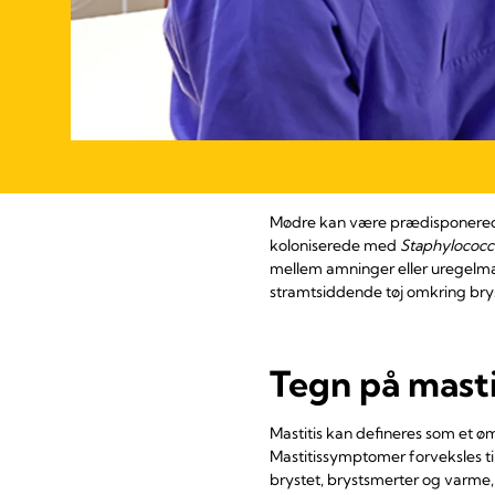
Mødre kan være prædisponerede 
koloniserede med
Staphylococc
mellem amninger eller uregelmæss
stramtsiddende tøj omkring bry
Tegn på masti
Mastitis kan defineres som et øm
Mastitissymptomer forveksles ti
brystet, brystsmerter og varme, 