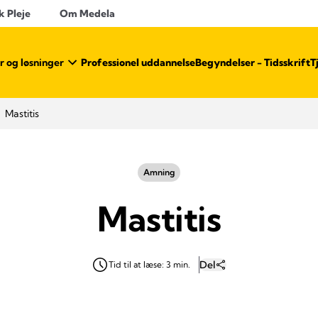
k Pleje
Om Medela
r og løsninger
Professionel uddannelse
Begyndelser - Tidsskrift
T
Mastitis
Amning
Mastitis
Del
Tid til at læse: 3 min.