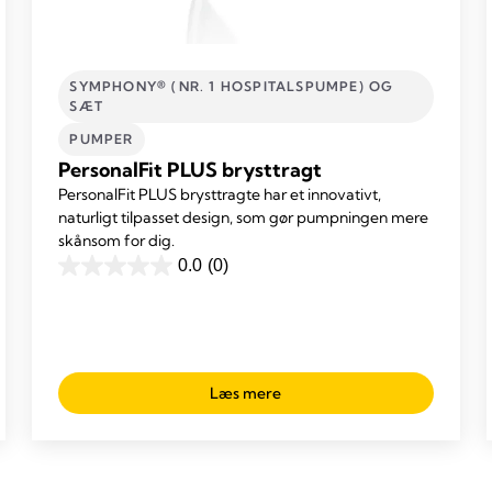
SYMPHONY® (NR. 1 HOSPITALSPUMPE) OG
SÆT
PUMPER
PersonalFit PLUS brysttragt
PersonalFit PLUS brysttragte har et innovativt,
naturligt tilpasset design, som gør pumpningen mere
skånsom for dig.
0.0
(0)
0.0
ud
af
5
stjerner.
Læs mere