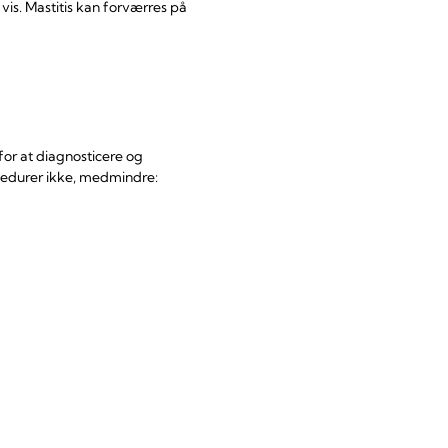
vis. Mastitis kan forværres på
or at diagnosticere og
ocedurer ikke, medmindre: