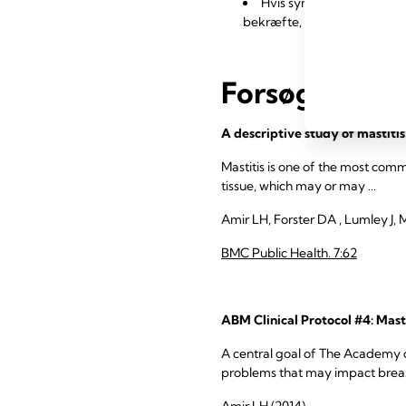
Hvis symptomerne på masti
bekræfte, om der er resisten
Forsøgsresu
A descriptive study of mastiti
Mastitis is one of the most co
tissue, which may or may ...
Amir LH, Forster DA , Lumley J,
BMC Public Health. 7:62
ABM Clinical Protocol #4: Mast
A central goal of The Academy 
problems that may impact breast
Amir LH (2014)