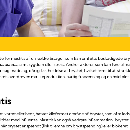
for mastitis af en række årsager, som kan omfatte beskadigede brystv
us aureus,
samt sygdom eller stress. Andre faktorer, som kan føre til ma
ig madning, dårlig fastholdelse af brystet, hvilket fører til utilstrækk
stet, overdreven mælkeproduktion, hurtig fravænning og en hvid plet 
tis
t, varmt eller hedt, hævet kileformet område af brystet, som ofte leds
l tider med influenza. Mastitis kan også vedrøre inflammation i bryste
når brystet er spændt (link til emne om brystspænding) eller blokeret, ud