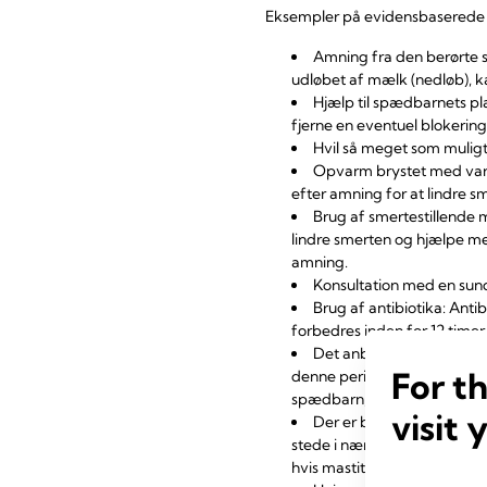
Eksempler på evidensbaserede s
Amning fra den berørte s
udløbet af mælk (nedløb), k
Hjælp til spædbarnets pla
fjerne en eventuel blokering
Hvil så meget som muligt
Opvarm brystet med varm
efter amning for at lindre 
Brug af smertestillende 
lindre smerten og hjælpe m
amning.
Konsultation med en sun
Brug af antibiotika: Anti
forbedres inden for 12 timer.
Det anbefales at fuldføre
For t
denne periode bør moderen fo
spædbarn, som ammes af en m
visit 
Der er behov for andre typ
stede i nærmiljøet, kan det
hvis mastitis ikke forbedres.