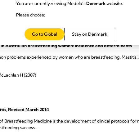
tis ikke forsvinder inden for nogle få dage, bør en bredere, different
You are currently viewing Medela’s
Denmark
website.
te bakterier, abscesdannelse eller andre brystproblemer til stede.
Please choose:
meer
Go to Global
Stay on Denmark
s in Australian breastfeeding women: incidence and determinants
mmon problems experienced by women who are breastfeeding. Mastitis i
 McLachlan H (2007)
itis, Revised March 2014
of Breastfeeding Medicine is the development of clinical protocols 
feeding success. ...