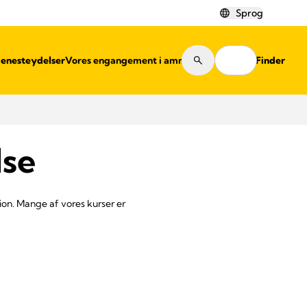
Sprog
jenesteydelser
Vores engangement i amning
Shop Finder
lse
on. Mange af vores kurser er