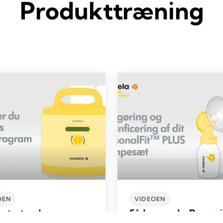
Produkttræning
OEN
VIDEOEN
 starter du
Sådan gør du: Rengøri