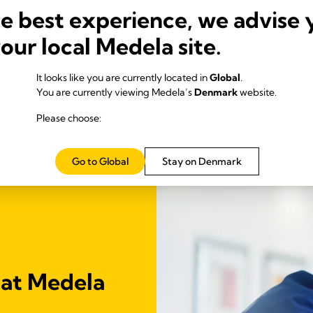
ony's INITIATE-
dit Medela PersonalFi
he best experience, we advise 
ram
PLUS brystpumpesæt 
Symphony
your local Medela site.
Se med nu
Se med nu
It looks like you are currently located in
Global
.
You are currently viewing Medela’s
Denmark
website.
Please choose:
Go to Global
Stay on Denmark
 at Medela