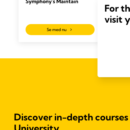
Symphony's Maintain
Symph
For t
prog
visit 
Se med nu
Discover in-depth courses
University