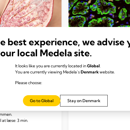
he best experience, we advise 
your local Medela site.
KNING
FORSKNING
It looks like you are currently located in
Global
.
ets anatomi
Stamceller i brystmæ
You are currently viewing Medela’s
Denmark
website.
ets bryst begynder at
Tid til at læse: 2 min.
Please choose:
sig efter seks ugers
tet. Ved fødslen indeholder
rtlen kun rudimentære
Go to Global
Stay on Denmark
, der har små køllelignende
som vokser hele
ommen.
il at læse: 3 min.