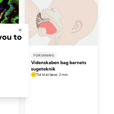
you to
FORSKNING
lk
Videnskaben bag barnets
sugeteknik
Tid til at læse: 2 min.