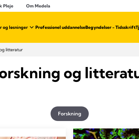
k Pleje
Om Medela
r og løsninger
Professionel uddannelse
Begyndelser - Tidsskrift
T
g litteratur
orskning og litterat
Forskning