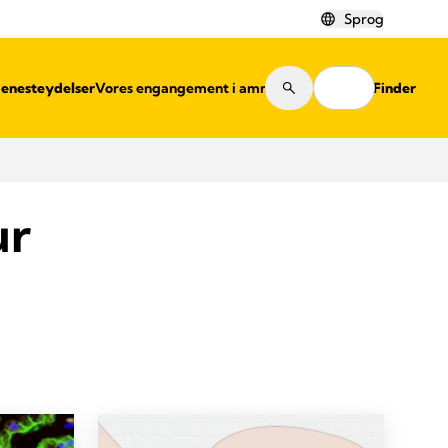
Sprog
jenesteydelser
Vores engangement i amning
Shop Finder
ur