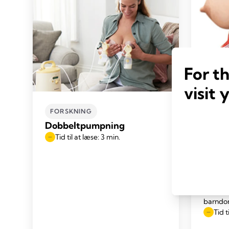
For t
visit 
FORSKNING
FORS
Dobbeltpumpning
Bryst
Tid til at læse: 3 min.
Mennesk
udvikle 
gravidi
brystki
kanaler
ender, 
barnd
Tid t