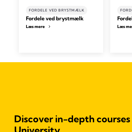
FORDELE VED BRYSTMÆLK
FORD
Fordele ved brystmælk
Forde
Læs mere
Læs me
Discover in-depth courses
University