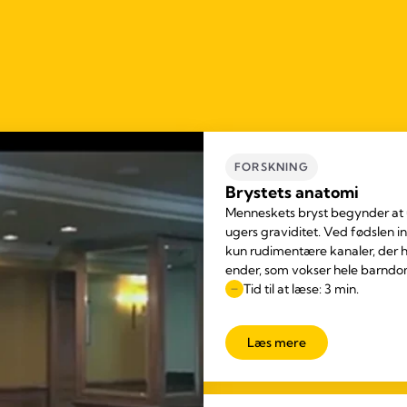
FORSKNING
Brystets anatomi
Menneskets bryst begynder at u
ugers graviditet. Ved fødslen i
kun rudimentære kanaler, der h
ender, som vokser hele barnd
Tid til at læse: 3 min.
Læs mere