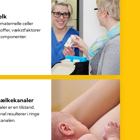
ælk
maternelle celler
ffer, vækstfaktorer
komponenter.
mælkekanaler
ler er en tilstand,
al resulterer i ringe
 kanalen.