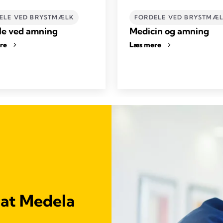
ELE VED BRYSTMÆLK
FORDELE VED BRYSTMÆ
le ved amning
Medicin og amning
re
Læs mere
 at Medela