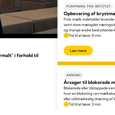
PUMPNING FRA BRYSTET
Opbevaring af brystm
Frisk mælk indeholder levende 
samt store mængder næringssto
og mange andre beskyttende 
Tid til at læse: 4 min.
Læs mere
malt" i forhold til
AMNING
Årsager til blokerede 
Blokerede eller tilstoppede kana
hvor en blokering i en mælkekan
eller utilstrækkelig dræning af
Tid til at læse: 3 min.