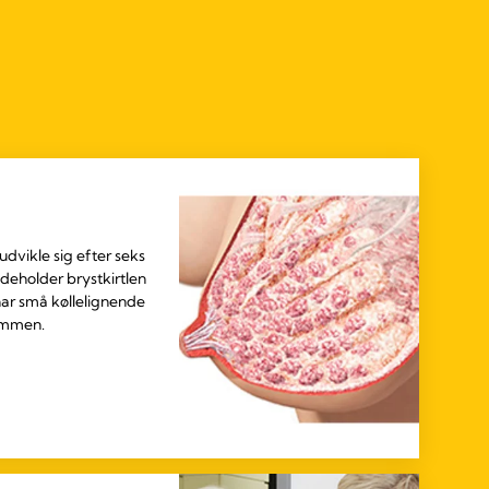
dvikle sig efter seks
ndeholder brystkirtlen
ar små køllelignende
ommen.