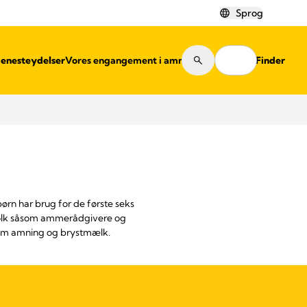
Sprog
jenesteydelser
Vores engangement i amning
Shop Finder
ørn har brug for de første seks
gfolk såsom ammerådgivere og
 om amning og brystmælk.