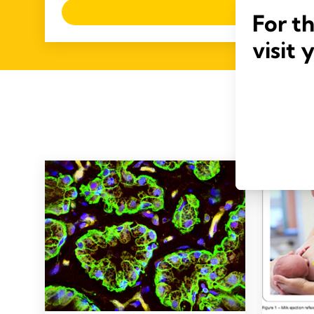
Læs mere
For t
visit 