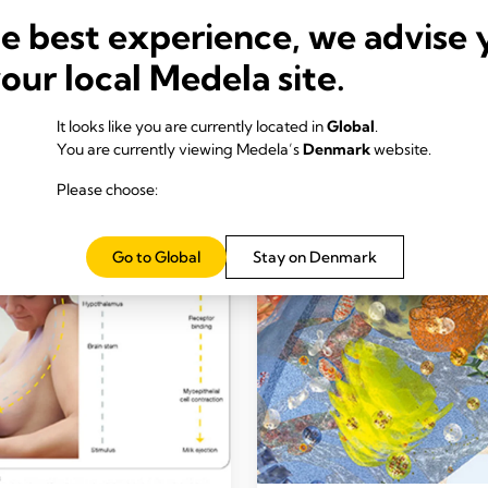
Læs mere
he best experience, we advise 
your local Medela site.
It looks like you are currently located in
Global
.
You are currently viewing Medela’s
Denmark
website.
Please choose:
Alle
Fordele ved brystmælk
Go to Global
Stay on Denmark