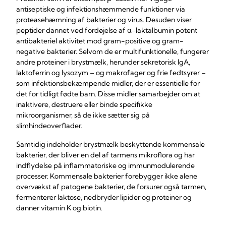
antiseptiske og infektionshæmmende funktioner via
proteasehæmning af bakterier og virus. Desuden viser
peptider dannet ved fordøjelse af α-laktalbumin potent
antibakteriel aktivitet mod gram-positive og gram-
negative bakterier. Selvom de er multifunktionelle, fungerer
andre proteiner i brystmælk, herunder sekretorisk lgA,
laktoferrin og lysozym – og makrofager og frie fedtsyrer –
som infektionsbekæmpende midler, der er essentielle for
det for tidligt fødte barn. Disse midler samarbejder om at
inaktivere, destruere eller binde specifikke
mikroorganismer, så de ikke sætter sig på
slimhindeoverflader.
Samtidig indeholder brystmælk beskyttende kommensale
bakterier, der bliver en del af tarmens mikroflora og har
indflydelse på inflammatoriske og immunmodulerende
processer. Kommensale bakterier forebygger ikke alene
overvækst af patogene bakterier, de forsurer også tarmen,
fermenterer laktose, nedbryder lipider og proteiner og
danner vitamin K og biotin.