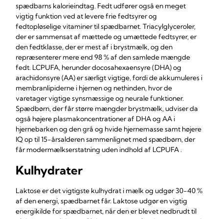
spædbarns kalorieindtag. Fedt udfører også en meget
vigtig funktion ved at levere frie fedtsyrer og
fedtopløselige vitaminer til spædbarnet. Triacylglyceroler,
der er sammensat af mættede og umættede fedtsyrer, er
den fedtklasse, der er mest af i brystmælk, og den
repræsenterer mere end 98 % af den samlede mængde
fedt. LCPUFA, herunder docosahexaensyre (DHA) og
arachidonsyre (AA) er særligt vigtige, fordi de akkumuleres i
membranlipiderne i hjernen og nethinden, hvor de
varetager vigtige synsmæssige og neurale funktioner.
Spædbørn, der får større mængder brystmælk, udviser da
også højere plasmakoncentrationer af DHA og AA i
hjernebarken og den grå og hvide hjernemasse samt højere
IQ op til 15-årsalderen sammenlignet med spædbørn, der
får modermælkserstatning uden indhold af LCPUFA .
Kulhydrater
Laktose er det vigtigste kulhydrat i mælk og udgør 30-40 %
af den energi, spædbarnet får. Laktose udgør en vigtig
energikilde for spædbarnet, når den er blevet nedbrudt til