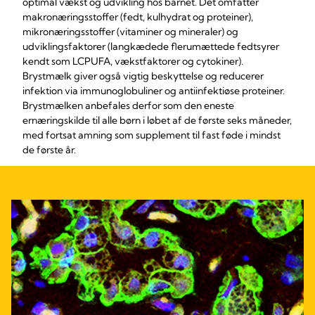
optimal vækst og udvikling hos barnet. Det omfatter
makronæringsstoffer (fedt, kulhydrat og proteiner),
mikronæringsstoffer (vitaminer og mineraler) og
udviklingsfaktorer (langkædede flerumættede fedtsyrer
kendt som LCPUFA, vækstfaktorer og cytokiner).
Brystmælk giver også vigtig beskyttelse og reducerer
infektion via immunoglobuliner og antiinfektiøse proteiner.
Brystmælken anbefales derfor som den eneste
ernæringskilde til alle børn i løbet af de første seks måneder,
med fortsat amning som supplement til fast føde i mindst
de første år.