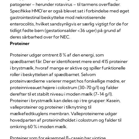
patogener – herunder rotavirus – til tarmens overflader.
Specifikke HMO'er er også blevet sat i forbindelse med øget
gastrointestinal beskyttelse mod nekrotiserende
enterocolitis, hvilket sandsynligvis er særlig vigtigt for de for
tidligt fødte børn (gestationsalder <36 uger) på grund af
deres sårbarhed over for NEC.
Proteiner
Proteiner udgør omtrent 8 % af den energi, som
spædbarnet får. Der er identificeret mere end 415 proteiner
i brystmælk, hvoraf mange er aktive og spiller funktionelle
roller i beskyttelsen af spædbarnet. Selvom
proteinværdierne varierer meget hos forskellige mødre, er
proteinniveauet højere i colostrum (30-70 g/l) og falder
derefter til et stabilt niveau i moden mælk (7-14 g/l).
Proteiner i brystmælk kan deles op i tre grupper: Kasein,
valleproteiner og proteiner i tilknytning til
mælkefedtkuglens membran. Valleproteinerne udgør
hovedparten af proteinindholdet i colostrum og falder til
omkring 60 % i moden mælk.
Proteiner som for eksempel β-casein har vigtige