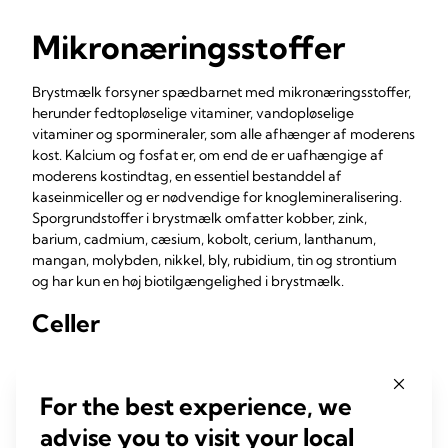
Mikronæringsstoffer
Brystmælk forsyner spædbarnet med mikronæringsstoffer,
herunder fedtopløselige vitaminer, vandopløselige
vitaminer og spormineraler, som alle afhænger af moderens
kost. Kalcium og fosfat er, om end de er uafhængige af
moderens kostindtag, en essentiel bestanddel af
kaseinmiceller og er nødvendige for knoglemineralisering.
Sporgrundstoffer i brystmælk omfatter kobber, zink,
barium, cadmium, cæsium, kobolt, cerium, lanthanum,
mangan, molybden, nikkel, bly, rubidium, tin og strontium
og har kun en høj biotilgængelighed i brystmælk.
Celler
Brystmælk indeholder levende maternelle celler, herunder
blodafledte leukocytter, celler fra brystepitel og
For the best experience, we
cellefragmenter. Leukocytter beskytter moderen og har
også en immunbeskyttelsesvirkning for spædbarnet.
advise you to visit your local