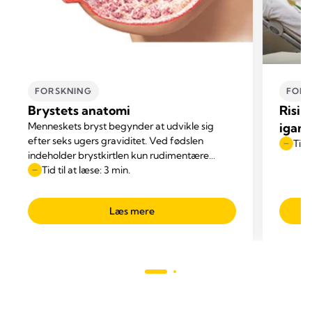
FORSKNING
FORD
Brystets anatomi
Risik
Menneskets bryst begynder at udvikle sig
igan
efter seks ugers graviditet. Ved fødslen
Tid 
indeholder brystkirtlen kun rudimentære
kanaler, der har små køllelignende ender, som
Tid til at læse: 3 min.
vokser hele barndommen.
Læs mere