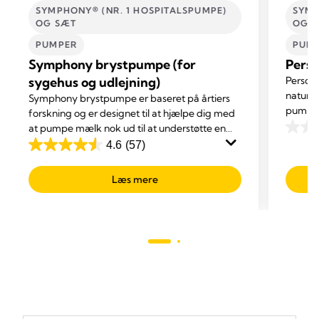
SYMPHONY® (NR. 1 HOSPITALSPUMPE)
SYMP
OG SÆT
OG 
PUMPER
PUM
Symphony brystpumpe (for
Perso
sygehus og udlejning)
Persona
naturli
Symphony brystpumpe er baseret på årtiers
pumpni
forskning og er designet til at hjælpe dig med
at pumpe mælk nok ud til at understøtte en
0.0
kost bestående af brystmælk til dit barn. Med
4.6
(57)
ud
4.6
enestående komfort og maksimal effektivitet.
af
ud
Læs mere
5
af
stjerne
5
stjerner.
57
anmeldelser