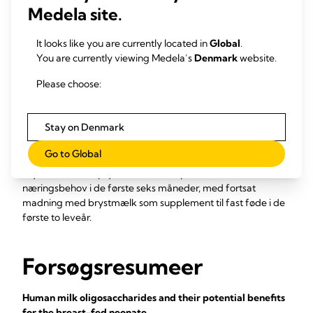
Stamceller er også blevet identificeret i brystmælk, og de
Medela site.
har potentiale til at differentiere sig i brystepitelceller under
brystdifferentieringsbetingelser in vitro så vel som andre
It looks like you are currently located in
Global
.
celletyper i tilsvarende mikromiljøer, herunder knogleceller,
You are currently viewing Medela’s
Denmark
website.
hjerneceller, leverceller, pankreatiske betaceller og
hjerteceller. Stamcellernes funktion hos spædbarnet er
Please choose:
stadig uklar og berettiger til yderligere forskning for at
forstå deres potentiale.
Stay on Denmark
Komponenterne i brystmælk, især de levende celler fra
spædbarnets mor, kan ikke erstattes ved hjælp af
Go to Global
syntetiske kilder. En kost bestående udelukkende af
brystmælk kan opfylde fuldbårne spædbørns
næringsbehov i de første seks måneder, med fortsat
madning med brystmælk som supplement til fast føde i de
første to leveår.
Forsøgsresumeer
Human milk oligosaccharides and their potential benefits
for the breast-fed neonate