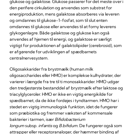
glukose og galaktose. Glukose passerer for det meste over i
den perifere cirkulation og anvendes som substrat for
energiproduktion, mens galaktose absorberes via leveren
og omdannes til glukose-1-fosfat, som til slut enten
omdannes til glukose eller anvendes til at forny leverens
glykogenlagre. Både galaktose og glukose kan også
anvendes af hjernen til energi, og galaktose er særligt
vigtigt for produktionen af galaktolipider (cerebrosid), som
er afgørende for udviklingen af spædbarnets
centralnervesystem.
Oligosakkarider fra brystmælk (human milk
oligosaccharides eller HMO) er komplekse kulhydrater, der
varierer i længde fra tre til ti monosakkarider. HMO udgør
den tredjestørste bestanddel af brystmælk efter laktose og
triacylglyceroler. HMO er ikke en vigtig energikilde for
spædbarnet, da de ikke fordøjes i tyndtarmen. HMO har i
stedet en vigtig immunologisk funktion, idet de fungerer
som præbiotika og fremmer væksten af kommensale
bakterier i tarmen, især
Bifidobacterium
longum
subsp.
infantis
og
B.bifidum
. De fungerer også som
attrapper eller receptoranaloger, der hæmmer binding af