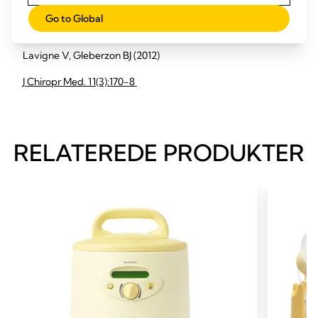
25 postpartum women who were experiencing difficulties
Go to Global
with breastfeeding and were treated using ...
Lavigne V, Gleberzon BJ (2012)
J Chiropr Med. 11(3):170-8
RELATEREDE PRODUKTER