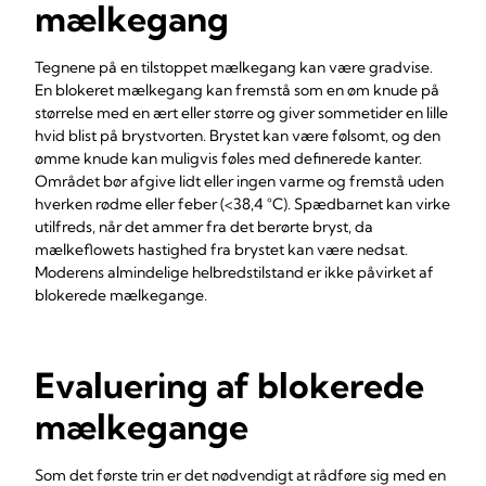
mælkegang
Tegnene på en tilstoppet mælkegang kan være gradvise.
En blokeret mælkegang kan fremstå som en øm knude på
størrelse med en ært eller større og giver sommetider en lille
hvid blist på brystvorten. Brystet kan være følsomt, og den
ømme knude kan muligvis føles med definerede kanter.
Området bør afgive lidt eller ingen varme og fremstå uden
hverken rødme eller feber (<38,4 °C). Spædbarnet kan virke
utilfreds, når det ammer fra det berørte bryst, da
mælkeflowets hastighed fra brystet kan være nedsat.
Moderens almindelige helbredstilstand er ikke påvirket af
blokerede mælkegange.
Evaluering af blokerede
mælkegange
Som det første trin er det nødvendigt at rådføre sig med en