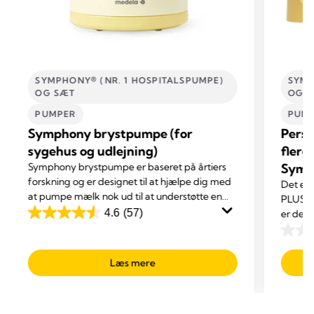
SYMPHONY® (NR. 1 HOSPITALSPUMPE)
SYMP
OG SÆT
OG 
PUMPER
PUM
Symphony brystpumpe (for
Perso
sygehus og udlejning)
flerg
Symphony brystpumpe er baseret på årtiers
Symp
forskning og er designet til at hjælpe dig med
Det er 
at pumpe mælk nok ud til at understøtte en
PLUS u
kost bestående af brystmælk til dit barn. Med
4.6
(57)
er desi
4.6
enestående komfort og maksimal effektivitet.
at brug
ud
0.0
af
ud
Læs mere
5
af
stjerner.
5
57
stjerne