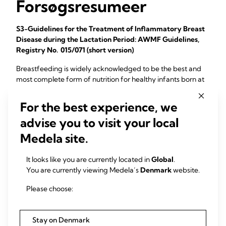
Forsøgsresumeer
S3-Guidelines for the Treatment of Inflammatory Breast
Disease during the Lactation Period: AWMF Guidelines,
Registry No. 015/071 (short version)
Breastfeeding is widely acknowledged to be the best and
most complete form of nutrition for healthy infants born at
term and is associated with numerous ...
For the best experience, we
Jacobs A, Abou-Dakn M, Becker K, Both D, Gatermann S,
Gresens R, Groß M, Jochum F, Kühnert M, Rouw E, Scheele M,
advise you to visit your local
Strauss A, Strempel AK, Vetter K, Wöckel A (2012)
Medela site.
Geburtshilfe Frauenheilkd. 73(12):1202-1208
It looks like you are currently located in
Global
.
You are currently viewing Medela’s
Denmark
website.
Ultrasound as a treatment of mammary blocked duct
Please choose:
among 25 postpartum lactating women: a retrospective
case series
Stay on Denmark
The purpose of this case series is to report the outcomes of