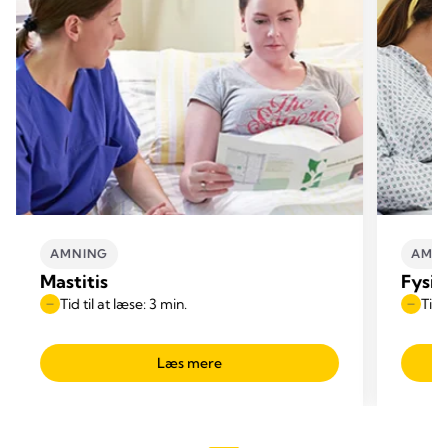
AMNING
AMN
Mastitis
Fysio
Tid til at læse: 3 min.
Tid 
Læs mere