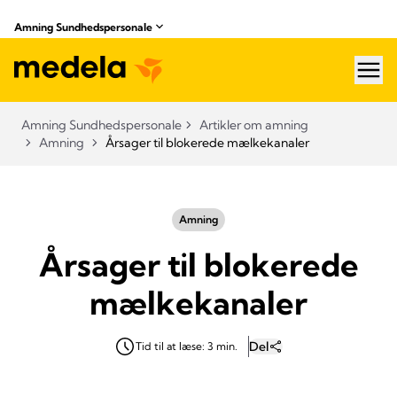
Amning Sundhedspersonale
hea
Amning Sundhedspersonale
Artikler om amning
Amning
Årsager til blokerede mælkekanaler
Amning
Årsager til blokerede
mælkekanaler
Del
Tid til at læse: 3 min.