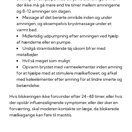
der ikke må gå mere end tre timer mellem amningerne
og 8-12 amninger om dagen.
Massage af det berørte område inden og under
amningen, og eksempelvis brystmassage under et
varmt bad.
Midlertidig udpumpning efter amningen ved hjælp
af hænderne eller en pumpe.
Undgå stramtsiddende tøj såsom bh'er med
metalbøjler.
Hvil så meget som muligt.
Opvarm brystet med varmeelementer inden amning
for at hjælpe med at stimulere mælkeflowet, og afkøl
med køleelementer efter amning for at lindre smerte og
betændelse.
Hvis blokeringen ikke forsvinder efter 24-48 timer, eller hvis
der opstår influenzalignende symptomer, eller der sker en
forværring, skal moderen kontakte sin læge, da blokerede
mælkegange kan føre til mastitis.