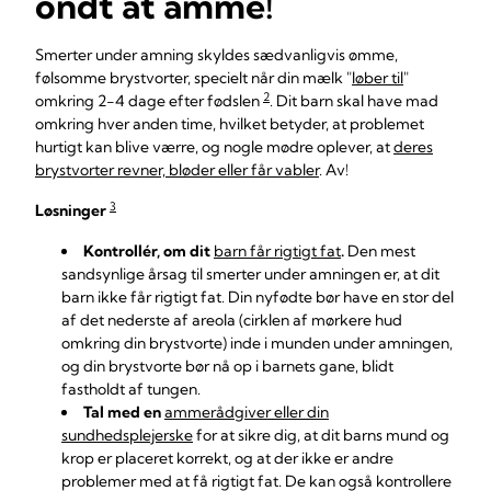
ondt at amme!
Smerter under amning skyldes sædvanligvis ømme,
følsomme brystvorter, specielt når din mælk "
løber til
"
2
omkring 2-4 dage efter fødslen
. Dit barn skal have mad
omkring hver anden time, hvilket betyder, at problemet
hurtigt kan blive værre, og nogle mødre oplever, at
deres
brystvorter revner, bløder eller får vabler
. Av!
3
Løsninger
Kontrollér, om dit
barn får rigtigt fat
.
Den mest
sandsynlige årsag til smerter under amningen er, at dit
barn ikke får rigtigt fat. Din nyfødte bør have en stor del
af det nederste af areola (cirklen af mørkere hud
omkring din brystvorte) inde i munden under amningen,
og din brystvorte bør nå op i barnets gane, blidt
fastholdt af tungen.
Tal med en
am
merådgiver
eller din
sundhedsplejerske
for at sikre dig, at dit barns mund og
krop er placeret korrekt, og at der ikke er andre
problemer med at få rigtigt fat. De kan også kontrollere