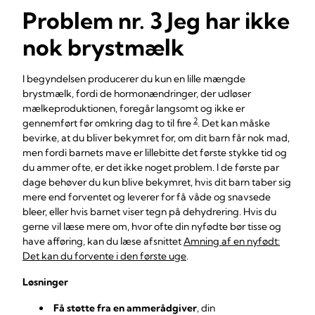
Problem nr. 3 Jeg har ikke
nok brystmælk
I begyndelsen producerer du kun en lille mængde
brystmælk, fordi de hormonændringer, der udløser
mælkeproduktionen, foregår langsomt og ikke er
2
gennemført før omkring dag to til fire
. Det kan måske
bevirke, at du bliver bekymret for, om dit barn får nok mad,
men fordi barnets mave er lillebitte det første stykke tid og
du ammer ofte, er det ikke noget problem. I de første par
dage behøver du kun blive bekymret, hvis dit barn taber sig
mere end forventet og leverer for få våde og snavsede
bleer, eller hvis barnet viser tegn på dehydrering. Hvis du
gerne vil læse mere om, hvor ofte din nyfødte bør tisse og
have afføring, kan du læse afsnittet
Amning af en nyfødt:
Det kan du forvente i den første uge
.
Løsninger
Få støtte fra en ammerådgiver
, din