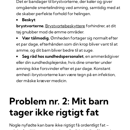
Det er bandager til brystvorterne, der køler og giver
omgående smertelindring ved amning, samtidig med at
de skaber perfekte forhold for helingen.
Beskyt
brystvorterne.
Brystvortebeskyttere
forhindrer, at dit
tøj gnubber mod de ømme områder.
Vær tålmodig.
Ømheden fortager sig normalt efter
et par dage, efterhånden som din krop bliver vant til at
amme, og dit barn bliver bedre til at suge.
Søg råd hos sundhedspersonalet
, en ammerådgiver
eller din sundhedsplejerske, hvis dine smerter under
amning ikke forsvinder efter et par dage. Konstant
ømhed i brystvorterne kan være tegn på en infektion,
der måske kræver medicin.
Problem nr. 2: Mit barn
tager ikke rigtigt fat
Nogle nyfødte kan bare ikke rigtigt få ordentligt fat –