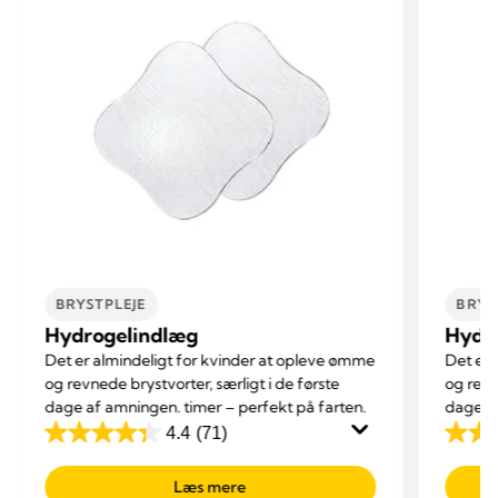
BRYSTPLEJE
BRYS
Hydrogelindlæg
Hydr
Det er almindeligt for kvinder at opleve ømme
Det er 
og revnede brystvorter, særligt i de første
og revn
dage af amningen. timer – perfekt på farten.
dage af
4.4
(71)
4.4
4.4
ud
ud
Læs mere