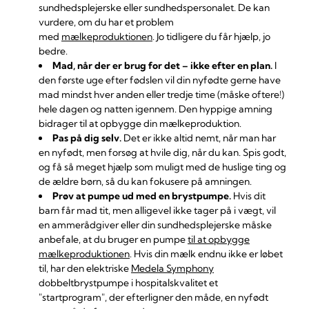
sundhedsplejerske eller sundhedspersonalet. De kan
vurdere, om du har et problem
med
mælkeproduktionen
. Jo tidligere du får hjælp, jo
bedre.
Mad, når der er brug for det – ikke efter en plan.
I
den første uge efter fødslen vil din nyfødte gerne have
mad mindst hver anden eller tredje time (måske oftere!)
hele dagen og natten igennem. Den hyppige amning
bidrager til at opbygge din mælkeproduktion.
Pas på dig selv.
Det er ikke altid nemt, når man har
en nyfødt, men forsøg at hvile dig, når du kan. Spis godt,
og få så meget hjælp som muligt med de huslige ting og
de ældre børn, så du kan fokusere på amningen.
Prøv at pumpe ud med en brystpumpe.
Hvis dit
barn får mad tit, men alligevel ikke tager på i vægt, vil
en ammerådgiver eller din sundhedsplejerske måske
anbefale, at du bruger en pumpe
til at opbygge
mælkeproduktionen
. Hvis din mælk endnu ikke er løbet
til, har den elektriske
Medela Symphony
dobbeltbrystpumpe i hospitalskvalitet et
"startprogram", der efterligner den måde, en nyfødt