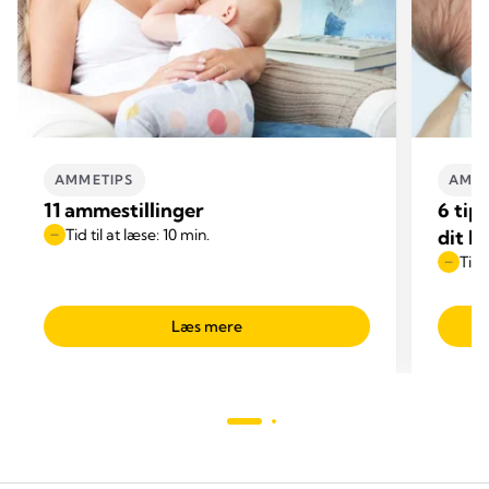
AMMETIPS
AMME
11 ammestillinger
6 tip
Tid til at læse: 10 min.
dit b
Tid 
Læs mere