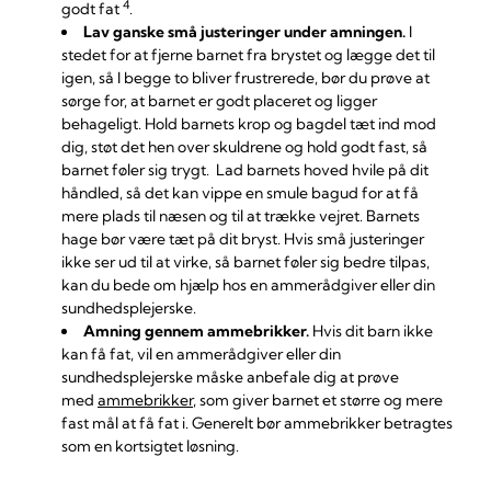
4
godt fat
.
Lav ganske små justeringer under amningen.
I
stedet for at fjerne barnet fra brystet og lægge det til
igen, så I begge to bliver frustrerede, bør du prøve at
sørge for, at barnet er godt placeret og ligger
behageligt. Hold barnets krop og bagdel tæt ind mod
dig, støt det hen over skuldrene og hold godt fast, så
barnet føler sig trygt. Lad barnets hoved hvile på dit
håndled, så det kan vippe en smule bagud for at få
mere plads til næsen og til at trække vejret. Barnets
hage bør være tæt på dit bryst. Hvis små justeringer
ikke ser ud til at virke, så barnet føler sig bedre tilpas,
kan du bede om hjælp hos en ammerådgiver eller din
sundhedsplejerske.
Amning gennem ammebrikker.
Hvis dit barn ikke
kan få fat, vil en ammerådgiver eller din
sundhedsplejerske måske anbefale dig at prøve
med
ammebrikker
, som giver barnet et større og mere
fast mål at få fat i. Generelt bør ammebrikker betragtes
som en kortsigtet løsning.