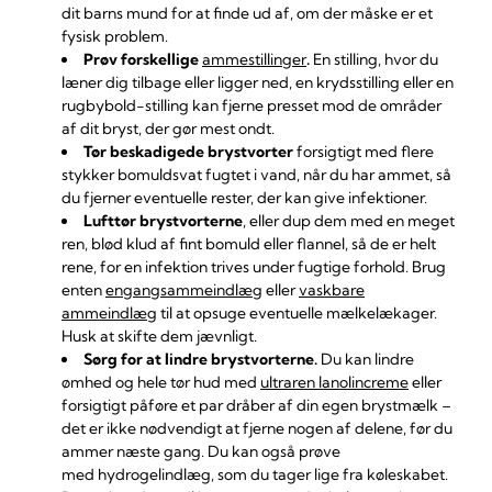
dit barns mund for at finde ud af, om der måske er et
fysisk problem.
Prøv forskellige
ammestillinger
.
En stilling, hvor du
læner dig tilbage eller ligger ned, en krydsstilling eller en
rugbybold-stilling kan fjerne presset mod de områder
af dit bryst, der gør mest ondt.
Tør beskadigede brystvorter
forsigtigt med flere
stykker bomuldsvat fugtet i vand, når du har ammet, så
du fjerner eventuelle rester, der kan give infektioner.
Lufttør brystvorterne
, eller dup dem med en meget
ren, blød klud af fint bomuld eller flannel, så de er helt
rene, for en infektion trives under fugtige forhold. Brug
enten
engangsammeindlæg
eller
vaskbare
ammeindlæg
til at opsuge eventuelle mælkelækager.
Husk at skifte dem jævnligt.
Sørg for at lindre brystvorterne.
Du kan lindre
ømhed og hele tør hud med
ultraren lanolincreme
eller
forsigtigt påføre et par dråber af din egen brystmælk –
det er ikke nødvendigt at fjerne nogen af delene, før du
ammer næste gang. Du kan også prøve
med
hydrogelindlæg
, som du tager lige fra køleskabet.