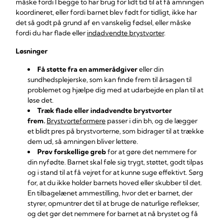
måske fordi I begge to har brug for lidt tid til at få amningen
koordineret, eller fordi barnet blev født for tidligt, ikke har
det så godt på grund af en vanskelig fødsel, eller måske
fordi du har flade eller
indadvendte brystvorter
.
Løsninger
Få støtte fra en ammerådgiver
eller din
sundhedsplejerske, som kan finde frem til årsagen til
problemet og hjælpe dig med at udarbejde en plan til at
løse det.
Træk flade eller indadvendte brystvorter
frem.
Brystvorteformere
passer i din bh, og de lægger
et blidt pres på brystvorterne, som bidrager til at trække
dem ud, så amningen bliver lettere.
Prøv forskellige greb
for at gøre det nemmere for
din nyfødte. Barnet skal føle sig trygt, støttet, godt tilpas
og i stand til at få vejret for at kunne suge effektivt. Sørg
for, at du ikke holder barnets hoved eller skubber til det.
En tilbagelænet ammestilling, hvor det er barnet, der
styrer, opmuntrer det til at bruge de naturlige reflekser,
og det gør det nemmere for barnet at nå brystet og få