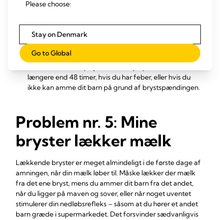
Please choose:
Sørg for at amme dit barn ofte.
Gå efter at amme
mindst 8-12 gange i døgnet. Det er den primære
Stay on Denmark
behandling af tilstanden – du kan finde flere tips og
6,7
gode råd i vores artikel om
brystspænding
.
Go to Global
Kontakt sundhedspersonalet
, en ammerådgiver
eller din sundhedsplejerske, hvis symptomerne varer
længere end 48 timer, hvis du har feber, eller hvis du
ikke kan amme dit barn på grund af brystspændingen.
Problem nr. 5: Mine
bryster lækker mælk
Lækkende bryster er meget almindeligt i de første dage af
amningen, når din mælk løber til. Måske lækker der mælk
fra det ene bryst, mens du ammer dit barn fra det andet,
når du ligger på maven og sover, eller når noget uventet
stimulerer din nedløbsrefleks – såsom at du hører et andet
barn græde i supermarkedet. Det forsvinder sædvanligvis