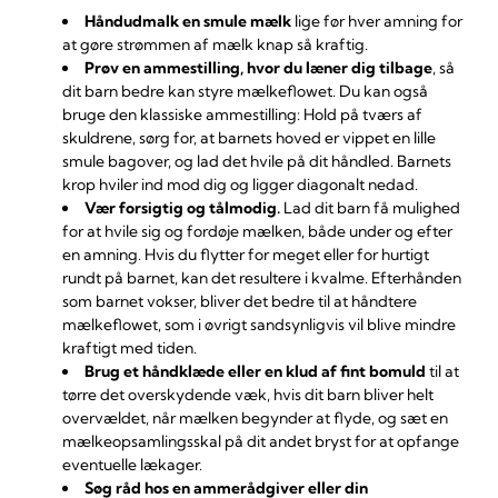
Håndudmalk en smule mælk
lige før hver amning for
at gøre strømmen af mælk knap så kraftig.
Prøv en ammestilling, hvor du læner dig tilbage
, så
dit barn bedre kan styre mælkeflowet. Du kan også
bruge den klassiske ammestilling: Hold på tværs af
skuldrene, sørg for, at barnets hoved er vippet en lille
smule bagover, og lad det hvile på dit håndled. Barnets
krop hviler ind mod dig og ligger diagonalt nedad.
Vær forsigtig og tålmodig.
Lad dit barn få mulighed
for at hvile sig og fordøje mælken, både under og efter
en amning. Hvis du flytter for meget eller for hurtigt
rundt på barnet, kan det resultere i kvalme. Efterhånden
som barnet vokser, bliver det bedre til at håndtere
mælkeflowet, som i øvrigt sandsynligvis vil blive mindre
kraftigt med tiden.
Brug et håndklæde eller en klud af fint bomuld
til at
tørre det overskydende væk, hvis dit barn bliver helt
overvældet, når mælken begynder at flyde, og sæt en
mælkeopsamlingsskal på dit andet bryst for at opfange
eventuelle lækager.
Søg råd hos en ammerådgiver eller din