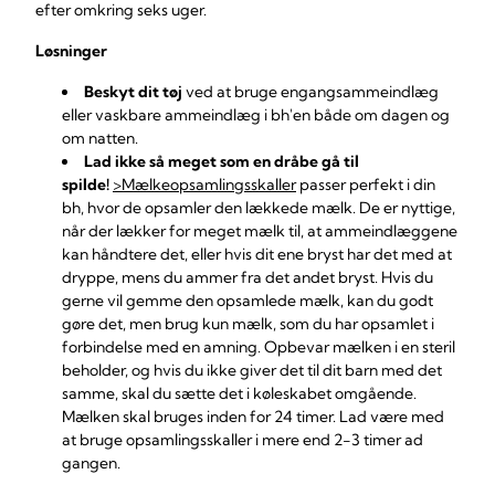
efter omkring seks uger.
Løsninger
Beskyt dit tøj
ved at bruge engangsammeindlæg
eller vaskbare ammeindlæg i bh'en både om dagen og
om natten.
Lad ikke så meget som en dråbe gå til
spilde!
>Mælkeopsamlingsskaller
passer perfekt i din
bh, hvor de opsamler den lækkede mælk. De er nyttige,
når der lækker for meget mælk til, at ammeindlæggene
kan håndtere det, eller hvis dit ene bryst har det med at
dryppe, mens du ammer fra det andet bryst. Hvis du
gerne vil gemme den opsamlede mælk, kan du godt
gøre det, men brug kun mælk, som du har opsamlet i
forbindelse med en amning. Opbevar mælken i en steril
beholder, og hvis du ikke giver det til dit barn med det
samme, skal du sætte det i køleskabet omgående.
Mælken skal bruges inden for 24 timer. Lad være med
at bruge opsamlingsskaller i mere end 2-3 timer ad
gangen.