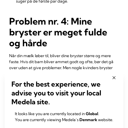
suger på de første par dage.
Problem nr. 4: Mine
bryster er meget fulde
og hårde
Når din mælk løber til, bliver dine bryster større og mere
faste. Hvis dit barn bliver ammet godt og ofte, bør det gå
over uden at give problemer. Men nogle kvinders bryster
bliver stenhårde, og de kan også blive ømme, og det kan
føles ubehageligt og endda smertefuldt – det kaldes
For the best experience, we
brystspænding. Brystspænding kan også få brystet til at
advise you to visit your local
føles temmelig varmt på grund af al aktiviteten indeni – det
er nærmest som en trafikprop derinde! Selvom det kun er
Medela site.
midlertidigt og ofte kun varer i 24-48 timer, kan
brystspænding også gøre det svært for dit barn at få fat,
It looks like you are currently located in
Global
.
5
fordi det kan få dine brystvorter til at blive flade
.
You are currently viewing Medela’s
Denmark
website.
Løsninger