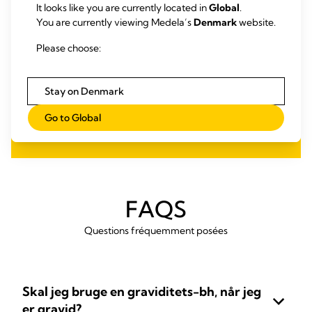
It looks like you are currently located in
Global
.
Gentle cycle only
You are currently viewing Medela’s
Denmark
website.
Non-chlorine bleach if needed
Please choose:
Hang to dry, do not iron, do not dry clean
Stay on Denmark
Wash before wearing
Wash with like colours
Go to Global
FAQS
Questions fréquemment posées
Skal jeg bruge en graviditets-bh, når jeg
er gravid?