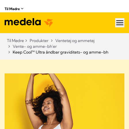
Til Mødre
hea
Til Mødre
Produkter
Ventetøj og ammetøj
Vente- og amme-bh'er
Keep Cool™ Ultra åndbar graviditets- og amme-bh