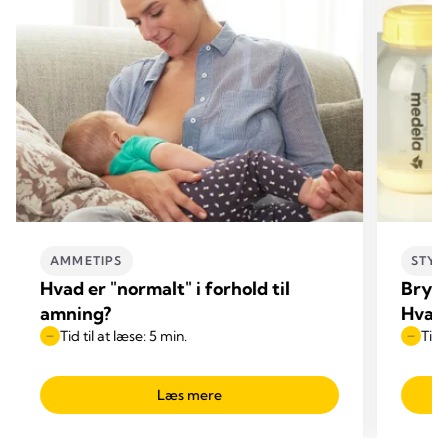
AMMETIPS
STYR
Hvad er "normalt" i forhold til
Brys
amning?
Hvad 
Tid til at læse: 5 min.
Tid 
Læs mere