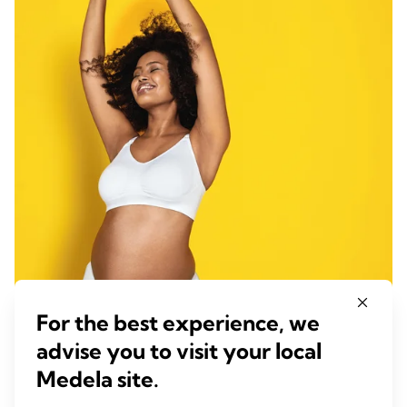
For the best experience, we
advise you to visit your local
Made from 86% Nylon and 14% Spandex
Medela site.
Machine wash hot up to 60°C