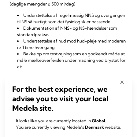
(daglige mængder ≥ 500 ml/dag)
Understøttelse af regelmæssig NNS og overgangen
til NS så hurtigt, som det fysiologisk er passende
Dokumentation af NNS- og NS-hændelser som
standardpraksis
Understøttelse af hud mod hud-pleje med moderen
i > 1 time hver gang
Bakke op om testvejning som en godkendt måde at
måle mælkeoverførslen under madning ved brystet for
at:
Registrere den faktiske mælkemængde, der
indtages under amning
For the best experience, we
Tilpasse tilskud i forhold til mælkeindtag
advise you to visit your local
Understøtte neonatalspædbarnet til overgang til
fuldamning før udskrivelse
Medela site.
Give selvtillid og ro til mødre, så de kan føle sig
trygge ved at amme og opfylde deres spædbarns
It looks like you are currently located in
Global
.
ernæringsmæssige behov
You are currently viewing Medela’s
Denmark
website.
Muliggøre individuel planlægning efter
udskrivelse for at støtte mødre, der kan have brug