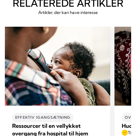
RELATEREDE ARTIKLER
Artikler, der kan have interesse
EFFEKTIV IGANGSÆTNING
OVER
Ressourcer til en vellykket
Hud-
overgang fra hospital til hjem
Tid 