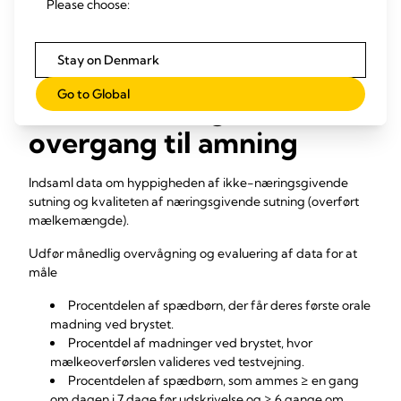
Please choose:
for at fortsætte med at pumpe for at opretholde
mælkeproduktionen.
Stay on Denmark
Go to Global
Sådan overvåges
overgang til amning
Indsaml data om hyppigheden af ikke-næringsgivende
sutning og kvaliteten af næringsgivende sutning (overført
mælkemængde).
Udfør månedlig overvågning og evaluering af data for at
måle
Procentdelen af spædbørn, der får deres første orale
madning ved brystet.
Procentdel af madninger ved brystet, hvor
mælkeoverførslen valideres ved testvejning.
Procentdelen af spædbørn, som ammes ≥ en gang
om dagen i 7 dage før udskrivelse og ≥ 6 gange om