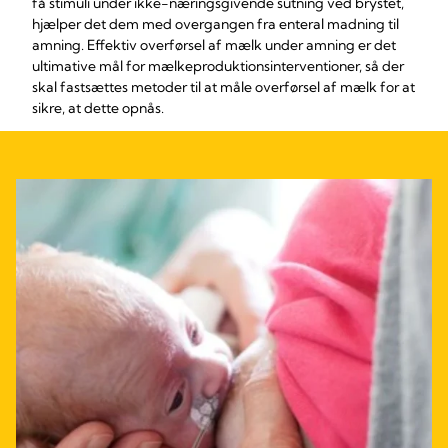
få stimuli under ikke-næringsgivende sutning ved brystet,
hjælper det dem med overgangen fra enteral madning til
amning. Effektiv overførsel af mælk under amning er det
ultimative mål for mælkeproduktionsinterventioner, så der
skal fastsættes metoder til at måle overførsel af mælk for at
sikre, at dette opnås.