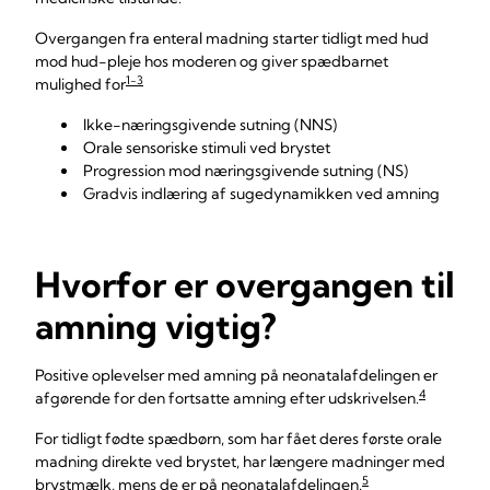
Overgangen fra enteral madning starter tidligt med hud
mod hud-pleje hos moderen og giver spædbarnet
1-3
mulighed for
Ikke-næringsgivende sutning (NNS)
Orale sensoriske stimuli ved brystet
Progression mod næringsgivende sutning (NS)
Gradvis indlæring af sugedynamikken ved amning
Hvorfor er overgangen til
amning vigtig?
Positive oplevelser med amning på neonatalafdelingen er
4
afgørende for den fortsatte amning efter udskrivelsen.
For tidligt fødte spædbørn, som har fået deres første orale
madning direkte ved brystet, har længere madninger med
5
brystmælk, mens de er på neonatalafdelingen.