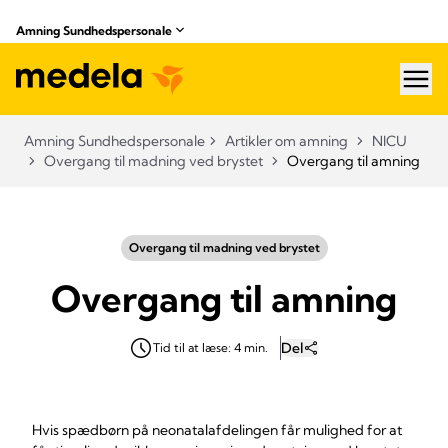
Amning Sundhedspersonale
hea
Amning Sundhedspersonale
Artikler om amning
NICU
Overgang til madning ved brystet
Overgang til amning
Overgang til madning ved brystet
Overgang til amning
Del
Tid til at læse: 4 min.
Hvis spædbørn på neonatalafdelingen får mulighed for at