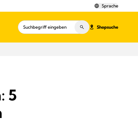
Sprache
Shopsuche
: 5
n