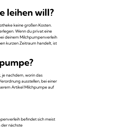
 leihen will?
otheke keine großen Kosten.
erlegen. Wenn du privat eine
t bei deinem Milchpumpenverleih
nen kurzen Zeitraum handelt, ist
chpumpe?
 je nachdem, worin das
Verordnung ausstellen, bei einer
nserem Artikel Milchpumpe auf
enverleih befindet sich meist
h der nächste