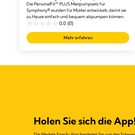
Die PersonalFit™ PLUS Mietpumpsets für
Symphony® wurden für Mütter entwickelt, damit sie
zu Hause einfach und bequem abpumpen können.
0.0
(0)
0.0
out
Mehr erfahren
of
5
stars.
Holen Sie sich die App
Die Medela Family App begleitet Sie von der Schwa