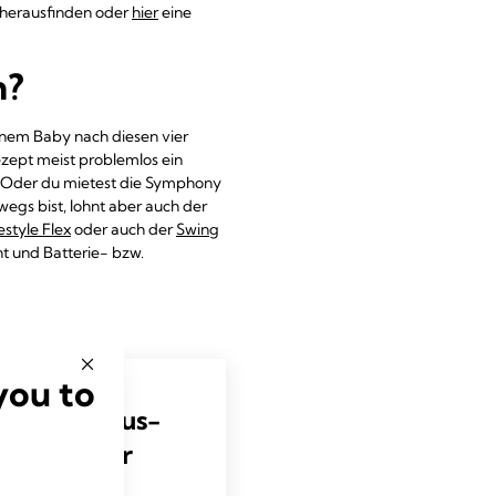
herausfinden oder
hier
eine
n?
einem Baby nach diesen vier
ezept meist problemlos ein
. Oder du mietest die Symphony
egs bist, lohnt aber auch der
estyle Flex
oder auch der
Swing
t und Batterie- bzw.
you to
rankenhaus-
hpumpe für
d die