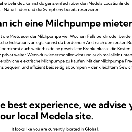
ähe befindet, kannst du ganz einfach über den
Medela Locationfinder
r Nähe finden und die Symphony bereits reservieren.
nn ich eine Milchpumpe miete
t die Mietdauer der Milchpumpe vier Wochen. Falls bei dir oder bei d
che Indikation vorliegt, kannst du bei deinem Arzt nach dem ersten R
übernimmt auch weiterhin deine gesetzliche Krankenkasse die Kosten
privat weiter. Wenn du wieder mobiler wirst und auch mal allein unterw
ersönliche elektrische Milchpumpe zu kaufen: Mit der Milchpumpe
Fre
z bequem und effizient beidseitig abpumpen – dank leichtem Gewich
he best experience, we advise 
Symphony – K
your local Medela site.
und Mietmilc
den Aufbau un
It looks like you are currently located in
Global
.