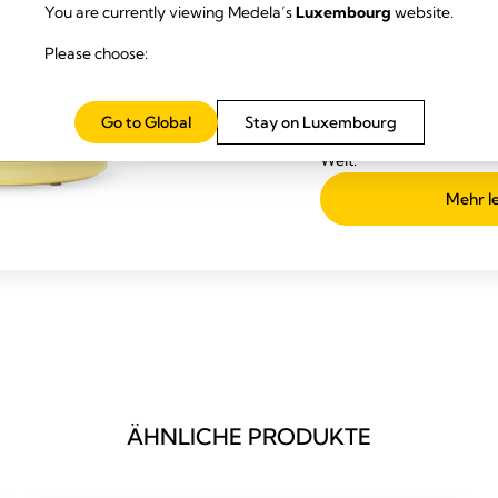
You are currently viewing Medela’s
Luxembourg
website.
Aufrechterhal
Please choose:
Milchprodukt
Symphony ist der Standa
Krankenhäusern und die
Go to Global
Stay on Luxembourg
Hebammen und Stillbera
Welt.
Mehr l
ÄHNLICHE PRODUKTE