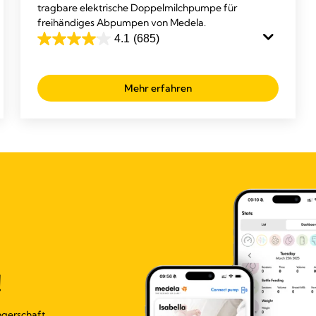
tragbare elektrische Doppelmilchpumpe für
freihändiges Abpumpen von Medela.
4.1
(685)
4.1
out
of
Mehr erfahren
5
stars.
685
reviews
!
ngerschaft