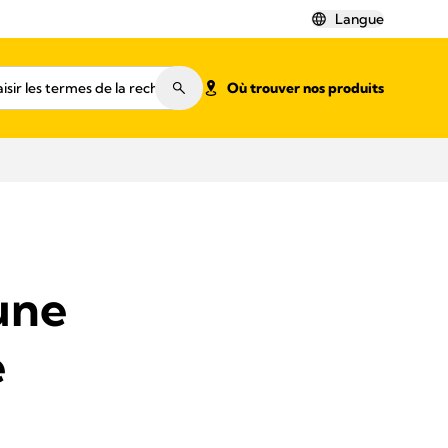
Langue
Où trouver nos produits
une
e