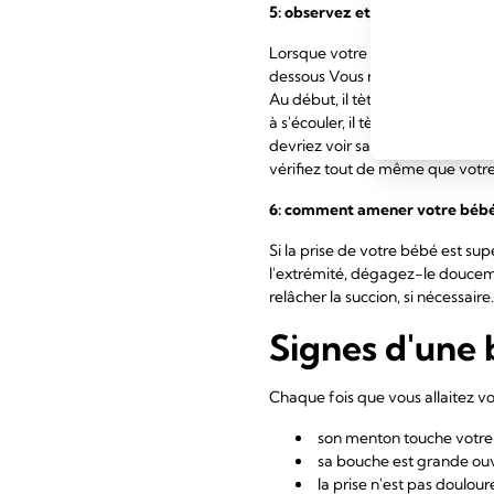
5: observez et écoutez
Lorsque votre bébé tète, votre 
dessous Vous ne devez pas ressen
Au début, il tètera brièvement 
à s'écouler, il tète plus lenteme
devriez voir sa mâchoire bouger 
vérifiez tout de même que votr
6:
comment amener
votre béb
Si la prise de votre bébé est su
l'extrémité, dégagez-le doucem
relâcher la succion, si nécessaire.
Signes d'une 
Chaque fois que vous allaitez v
son menton touche votre s
sa bouche est grande ouv
la prise n'est pas doulou