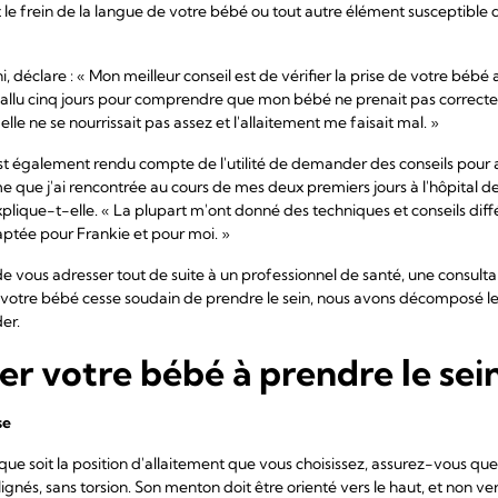
le frein de la langue de votre bébé ou tout autre élément susceptible 
déclare : « Mon meilleur conseil est de vérifier la prise de votre bébé 
'a fallu cinq jours pour comprendre que mon bébé ne prenait pas correctem
e ne se nourrissait pas assez et l'allaitement me faisait mal. »
est également rendu compte de l'utilité de demander des conseils pour amé
e j'ai rencontrée au cours de mes deux premiers jours à l'hôpital 
lique-t-elle. « La plupart m'ont donné des techniques et conseils différ
ptée pour Frankie et pour moi. »
 de vous adresser tout de suite à un professionnel de santé, une consult
 si votre bébé cesse soudain de prendre le sein, nous avons décomposé l
er.
 votre bébé à prendre le sei
se
e soit la position d'allaitement que vous choisissez, assurez-vous que l
ignés, sans torsion. Son menton doit être orienté vers le haut, et non ve