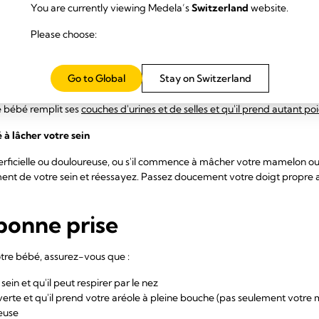
You are currently viewing Medela’s
Switzerland
website.
Please choose:
mamelon doit toucher la voûte de son palais et être délicatement main
tir d'inconfort pendant la prise du sein, mais plutôt une sensation d'
et rapidement pour stimuler votre écoulement de lait (réflexe d'écoule
Go to Global
Stay on Switzerland
nt et plus profondément en faisant des pauses. C'est un bon signe, cela ind
et entendre des bruits de succion et de déglutition pendant qu'il tète. 
e bébé remplit ses
couches d'urines et de selles et qu'il prend autant p
é
à lâcher votre sein
perficielle ou douloureuse, ou s'il commence à mâcher votre mamelon ou
ent de votre sein et réessayez. Passez doucement votre doigt propre 
bonne prise
otre bébé, assurez-vous que :
ein et qu'il peut respirer par le nez
erte et qu'il prend votre aréole à pleine bouche (pas seulement votre
reuse