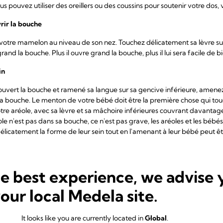
ous pouvez utiliser des oreillers ou des coussins pour soutenir votre dos,
rir la bouche
 votre mamelon au niveau de son nez. Touchez délicatement sa lèvre 
and la bouche. Plus il ouvre grand la bouche, plus il lui sera facile de b
ein
ouvert la bouche et ramené sa langue sur sa gencive inférieure, amenez
 bouche. Le menton de votre bébé doit être la première chose qui touch
e aréole, avec sa lèvre et sa mâchoire inférieures couvrant davantage 
le n'est pas dans sa bouche, ce n'est pas grave, les aréoles et les bébés
élicatement la forme de leur sein tout en l'amenant à leur bébé peut êtr
 de vous pendant la
prise du sein
he best experience, we advise 
 toutes des formes de sein et des positions de mamelon différentes, p
t que possible votre bébé près de vous, avec son menton en contact av
your local Medela site.
ut afin qu'il puisse respirer facilement lorsqu'il prend le sein et qu'il
It looks like you are currently located in
Global
.