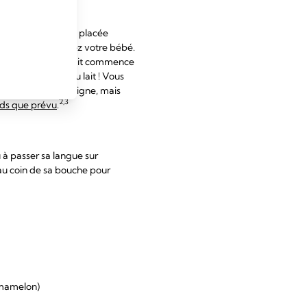
tenu par sa langue placée
aspiration. Observez votre bébé.
ment). Lorsque le lait commence
ique qu'il boit du lait ! Vous
Tout cela est bon signe, mais
2,3
oids que prévu
.
 à passer sa langue sur
au coin de sa bouche pour
 mamelon)