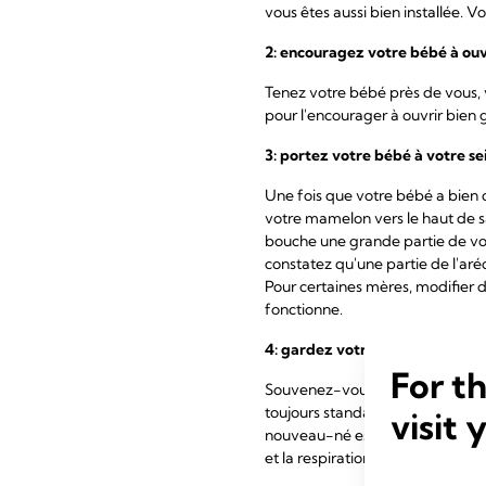
vous êtes aussi bien installée. V
2: encouragez votre bébé à ouv
Tenez votre bébé près de vous,
pour l'encourager à ouvrir bien gr
3: portez votre bébé à votre s
Une fois que votre bébé a bien 
votre mamelon vers le haut de sa
bouche une grande partie de votr
constatez qu'une partie de l'aréo
Pour certaines mères, modifier d
fonctionne.
4: gardez votre bébé tout près
For t
Souvenez-vous que les mères ont
toujours standard. Gardez autan
visit 
nouveau-né est orienté vers le ha
1,2
et la respiration facilement.