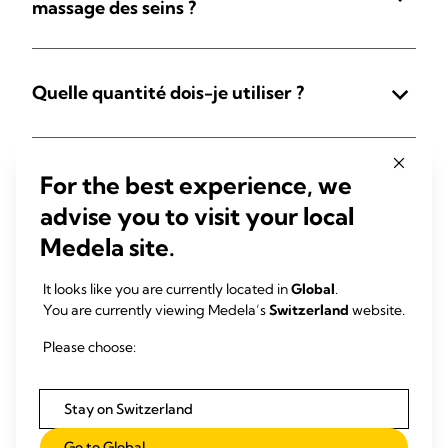
massage des seins ?
Quelle quantité dois-je utiliser ?
For the best experience, we
Comment appliquer l’huile sur vos seins ?
advise you to visit your local
Medela site.
Tout afficher
It looks like you are currently located in
Global
.
You are currently viewing Medela’s
Switzerland
website.
Please choose:
Références
Stay on Switzerland
Go to Global