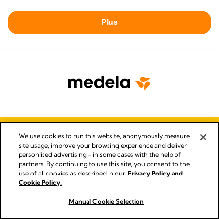
POLITIQUE EN MATIERE DE RESPECT DE
We use cookies to run this website, anonymously measure
LA VIE PRIVEE
site usage, improve your browsing experience and deliver
QUALITY MANAGEMENT
personlised advertising - in some cases with the help of
partners. By continuing to use this site, you consent to the
ACCESSIBILITY STATEMENT
use of all cookies as described in our
Privacy Policy and
NOUS CONTACTER
Cookie Policy.
ENTSORGUNG VON ELEKTRO-
ALTGERÄTEN UND BATTERIEN
Manual Cookie Selection
Acheter maintenant
Acheter maintenant
DÉCLARATION D'ACCESSIBILITÉ