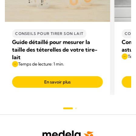
CONSEILS POUR TIRER SON LAIT
CONS
Guide détaillé pour mesurer la
Comme
taille des téterelles de votre tire-
astuc
lait
Temp
Temps de lecture: 1 min.
En savoir plus