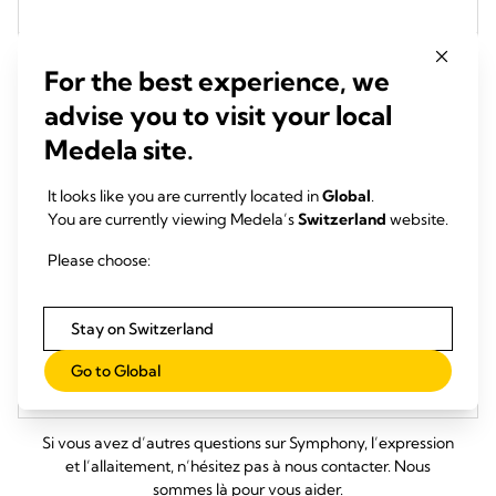
Comment régler le niveau d’aspiration maximale
For the best experience, we
de confort
advise you to visit your local
Medela site.
Favoriser une transition réussie de l’hôpital au
It looks like you are currently located in
Global
.
domicile
You are currently viewing Medela’s
Switzerland
website.
Please choose:
Téléchargements
Stay on Switzerland
Go to Global
References
Si vous avez d’autres questions sur Symphony, l’expression
et l’allaitement, n’hésitez pas à nous contacter. Nous
sommes là pour vous aider.