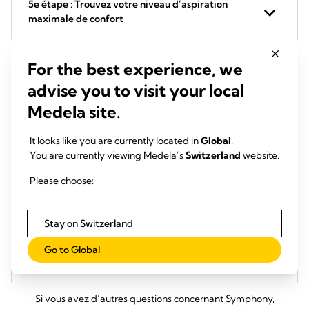
5e étape : Trouvez votre niveau d’aspiration
maximale de confort
For the best experience, we
6e étape : Nettoyez votre set pour la prochaine
séance
advise you to visit your local
Medela site.
Combien de temps aurez-vous besoin de votre
It looks like you are currently located in
Global
.
tire-lait Symphony ?
You are currently viewing Medela’s
Switzerland
website.
Please choose:
Why pumping is so important
Stay on Switzerland
Go to Global
Downloads
Si vous avez d’autres questions concernant Symphony,