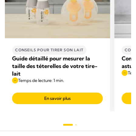
CONSEILS POUR TIRER SON LAIT
CONS
Guide détaillé pour mesurer la
Comme
taille des téterelles de votre tire-
astuc
lait
Temp
Temps de lecture: 1 min.
En savoir plus