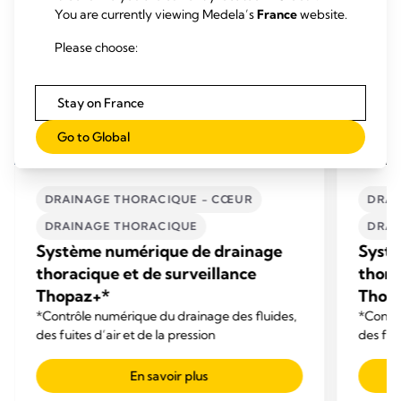
You are currently viewing Medela’s
France
website.
Please choose:
Stay on France
Go to Global
DRAINAGE THORACIQUE - CŒUR
DRAI
DRAINAGE THORACIQUE
DRAI
Système numérique de drainage
Syst
thoracique et de surveillance
thora
Thopaz+*
Thop
*Contrôle numérique du drainage des fluides,
*Contrô
des fuites d’air et de la pression
des fuit
En savoir plus