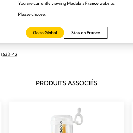
You are currently viewing Medela’s
France
website.
Please choose:
he healthy term neonate: breastfeeding assessment
n and exclusivity is an acknowledged public health priority. Breastfee
g-on or feeding with a suboptimal ...
Go to Global
Stay on France
6):638-42
PRODUITS ASSOCIÉS