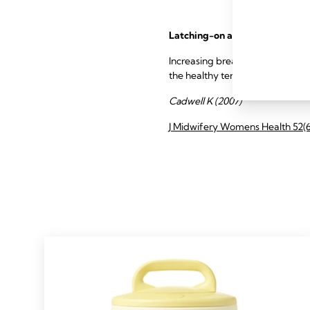
Latching-on and suckling of t
Increasing breastfeeding duratio
the healthy term neonate latchin
Cadwell K (2007)
J Midwifery Womens Health 52(