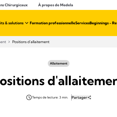
ins Chirurgicaux
À propos de Medela
ts & solutions
Formation professionnelle
Services
Beginnings - R
ment
Positions d'allaitement
Allaitement
ositions d'allaiteme
Partager
Temps de lecture: 3 min.