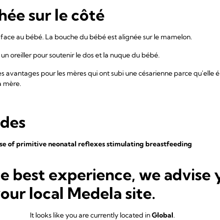
hée sur le côté
, face au bébé. La bouche du bébé est alignée sur le mamelon.
un oreiller pour soutenir le dos et la nuque du bébé.
s avantages pour les mères qui ont subi une césarienne parce qu'elle él
la mère.
udes
ase of primitive neonatal reflexes stimulating breastfeeding
ing, 37% of UK mothers initiating breastfeeding stop by six weeks sug
he best experience, we advise 
ng, sucking and swallowing ...
your local Medela site.
(2008)
It looks like you are currently located in
Global
.