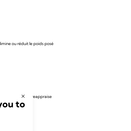
imine ou réduit le poids posé
gesting a need to reappraise
you to