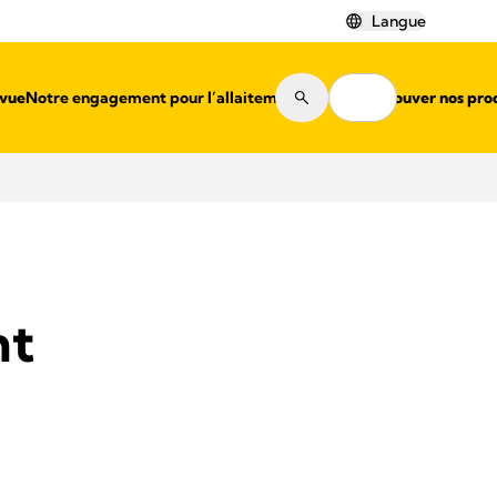
Langue
evue
Notre engagement pour l’allaitement
Où trouver nos pro
nt