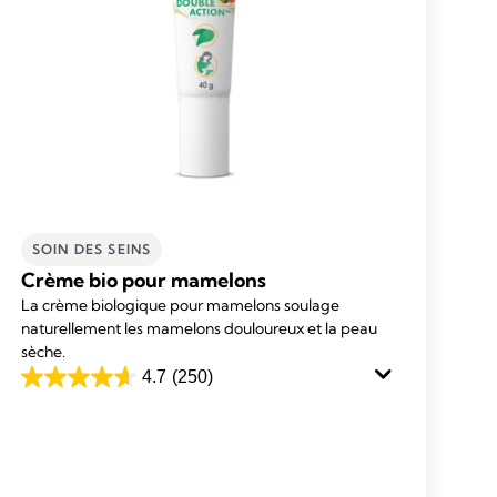
SOIN DES SEINS
Crème bio pour mamelons
La crème biologique pour mamelons soulage
naturellement les mamelons douloureux et la peau
sèche.
4.7
(250)
4.7
sur
5
étoiles.
250