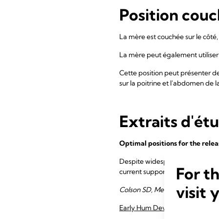
Position couc
La mère est couchée sur le côté
La mère peut également utiliser 
Cette position peut présenter de
sur la poitrine et l'abdomen de 
Extraits d'ét
Optimal positions for the rele
Despite widespread skills-teach
For t
current support strategies. Rooti
visit 
Colson SD, Meek JH, Hawdon JM 
Early Hum Dev. 84(7):441-9