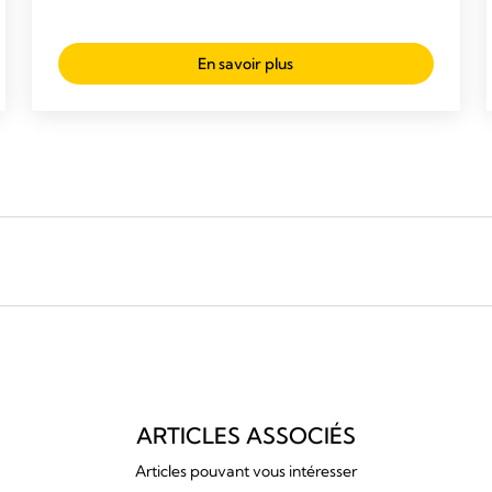
5
étoiles.
En savoir plus
27
avis
ARTICLES ASSOCIÉS
Articles pouvant vous intéresser