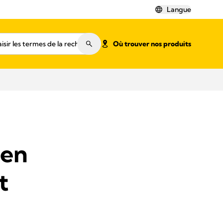
Langue
Où trouver nos produits
 en
t