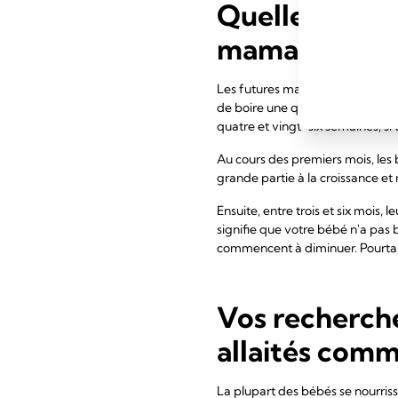
Quelle est la 
mamans ont à 
Les futures mamans ont tendance
de boire une quantité de lait plu
quatre et vingt-six semaines, si 
Au cours des premiers mois, les 
grande partie à la croissance et
Ensuite, entre trois et six mois,
signifie que votre bébé n'a pas b
commencent à diminuer. Pourtant,
Vos recherch
allaités comme
La plupart des bébés se nourriss