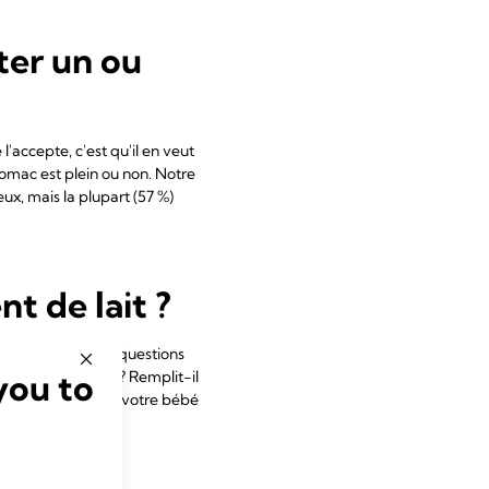
ter un ou
'accepte, c'est qu'il en veut
stomac est plein ou non. Notre
ux, mais la plupart (57 %)
t de lait ?
t. Posez-vous les questions
you to
e belles couleurs ? Remplit-il
s, soyez rassurée : votre bébé