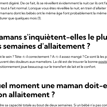
ement digéré. De ce fait, ils se réveillent évidemment la nuit car ils ont fa
t tout à fait normal. Lorsque vous êtes réveillée la nuit, en train d'allait
s mamans dont les bébés ont le même âge font probablement la même 
 durer que quelques mois {1}.
amans s'inquiètent-elles le plu
 semaines d'allaitement ?
e sein ? Tète-t-il correctement ? A-t-il assez mangé ? Ce sont là les p
uvent des douleurs aux mamelons. La clé est de trouver la bonne
posit
ositionnement joue beaucoup sur le transfert de lait et le confort.
uel moment une maman doit-el
on allaitement ?
indre sa capacité totale au bout de deux semaines. Si un bébé n'a pas 