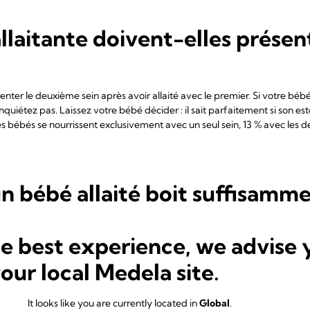
laitante doivent-elles présen
ter le deuxième sein après avoir allaité avec le premier. Si votre bébé l
 inquiétez pas. Laissez votre bébé décider : il sait parfaitement si son e
bébés se nourrissent exclusivement avec un seul sein, 13 % avec les de
 bébé allaité boit suffisammen
 culpabilisent et s'inquiètent souvent de ne pas produire assez de lai
he best experience, we advise 
ain de grandir et de prendre du poids ? Mon bébé est-il alerte ? A-t-il d
e et de selles
? Si vous répondez par l'affirmative à toutes ces question
your local Medela site.
gtemps ou non.
It looks like you are currently located in
Global
.