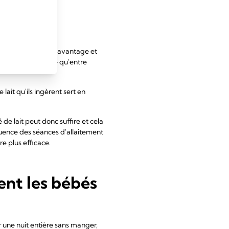
utures
oin de se nourrir davantage et
ue je leur explique qu'entre
ait qu'ils ingèrent sert en
de lait peut donc suffire et cela
équence des séances d'allaitement
e plus efficace.
nt les bébés
r une nuit entière sans manger,