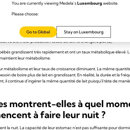
principale idée reçue que les f
You are currently viewing Medela’s
Luxembourg
website.
propos de l'allaitement ?
Please choose:
 à penser qu'au fur et à mesure de la croissance de leur bébé, il a bes
Go to Global
Stay on Luxembourg
s importante toutes les 24 heures. Elles sont souvent très surprises lorsq
tout va bien, leur production totale de lait ne changera pas {2}.
bébés grandissent très rapidement et ont un taux métabolique élevé. Le l
 maintient leur métabolisme.
 leur métabolisme et leur taux de croissance diminuent. La même quantité 
esoin de boire plus de lait en grandissant. En réalité, la durée et la fr
 il continue d'ingérer la même quantité de lait puisqu'il tète de manièr
es montrent-elles à quel mome
ncent à faire leur nuit ?
ent la nuit. La capacité de leur estomac n'est pas suffisante pour dormi