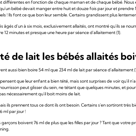
 sont différentes en fonction de chaque maman et de chaque bébé. Nous 
qu'un bébé devait manger entre huit et douze fois par jour et prendre 1
els ! Ils font ce que bon leur semble. Certains grandissent plus lenteme
 âgés d'un à six mois, exclusivement allaités, ont montré qu'ils se nou
ntre 12 minutes et presque une heure par séance d'allaitement {1}.
é de lait les bébés allaités boi
nt aussi bien boire 54 ml que 234 ml de lait par séance d'allaitement {1
pensent que leur enfant a bien tété, mais sont surprises de voir qu'il n'a
le nourrisson peut glisser du sein, ne tétant que quelques minutes, et pour
pas nécessairement qu'il boit moins de lait.
is ils prennent tous ce dont ils ont besoin. Certains s'en sortiront très 
6 ml par jour !
rçons boivent 76 ml de plus que les filles par jour ? Tant que votre pro
ning.