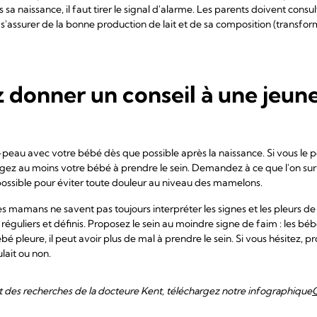
s sa naissance, il faut tirer le signal d'alarme. Les parents doivent consu
s'assurer de la bonne production de lait et de sa composition (transfo
z donner un conseil à une jeu
u avec votre bébé dès que possible après la naissance. Si vous le pou
gez au moins votre bébé à prendre le sein. Demandez à ce que l'on surve
t possible pour éviter toute douleur au niveau des mamelons.
s mamans ne savent pas toujours interpréter les signes et les pleurs de l
réguliers et définis. Proposez le sein au moindre signe de faim : les 
ébé pleure, il peut avoir plus de mal à prendre le sein. Si vous hésitez, 
ulait ou non.
at des recherches de la docteure Kent, téléchargez notre infographique
Q