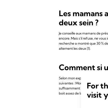
Les mamans al
deux sein ?
Je conseille aux mamans de présen
encore. Mais s'il refuse, ne vous
recherche a montré que 30 % des 
alternent les deux {1}.
Comment si un
Selon mon expérience, les mamans
For t
suivantes : Mon bébé est-il en tr
suffisamment ses
couches d'urin
visit 
boit assez de lait, qu'il tète lon