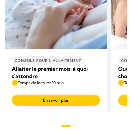
CONSEILS POUR L'ALLAITEMENT
CONS
Allaiter le premier mois: à quoi
Quell
s'attendre
choisi
Temps de lecture: 10 min.
Temp
En savoir plus