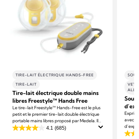
TIRE-LAIT ÉLECTRIQUE HANDS-FREE
SOUS
TIRE-LAIT
VETE
ALLA
Tire-lait électrique double mains
Souti
libres Freestyle™ Hands Free
d’exp
Le tire-lait Freestyle™ Hands-free est le plus
Exprimez
petit et le premier tire-lait double électrique
avec le
portable mains libres proposé par Medela. Il
d’expre
est conçu pour vous permettre de mener vos
4.1
(685)
4.1
respira
activités tout en exprimant votre lait.
4.2
out