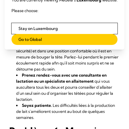
You are currently viewing Medela’s
Luxembourg
website.
l'expression manuelle ou utilisez un tire-lait (consultez
notre
gamme de tire-laits
pour en trouver un qui
Please choose:
corresponde à vos besoins).
Utilisez une serviette ou un lange
pour absorber
l'excès de lait, ou placez une coupelle sur votre autre sein
Stay on Luxembourg
pendant l'allaitement pour récupérer les fuites de lait.
Assurez-vous que votre bébé soit bien
Go to Global
maintenu.
Tenez-le fermement (pour qu'il se sente en
sécurité) et dans une position confortable où il est en
mesure de bouger la tête. Parlez-lui pendant le premier
écoulement rapide afin qu'il soit moins surpris et ne se
détourne pas du sein.
Prenez rendez-vous avec une consultante en
lactation ou un spécialiste en allaitement
qui vous
auscultera tous les deux et pourra conseiller d'allaiter
d'un seul sein ou d'organiser les tétées pour réguler la
lactation.
Soyez patiente.
Les difficultés liées à la production
de lait s'améliorent souvent au bout de quelques
semaines.