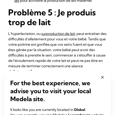
lait
pour accroître la production de lait maternel.
Problème 5 : Je produis
trop de lait
L'hyperlactation, ou
surproduction de lait
, peut entraîner des
difficultés d'allaitement pour vous et votre bébé. Tandis que
votre poitrine est gonflée,que vos seins fuient et que vous
êtes gênée par la situation, votre bébé peut avoir des
difficultés à prendre le sein, commencer à s'étouffer à cause
de l'écoulement rapide de votre lait et peut ne pas être en
mesure de terminer correctement une séance
6
d'allaitement
.
Solutions
For the best experience, we
advise you to visit your local
Exprimez une petite quantité de lait maternel
au
début d'une séance pour réduire la force de
Medela site.
l'écoulement. N'exprimez pas trop de lait non plus pour
éviter d'empirer vos problèmes de surproduction :
It looks like you are currently located in
Global
.
retirez juste assez pour soulager l'inconfort. Essayez