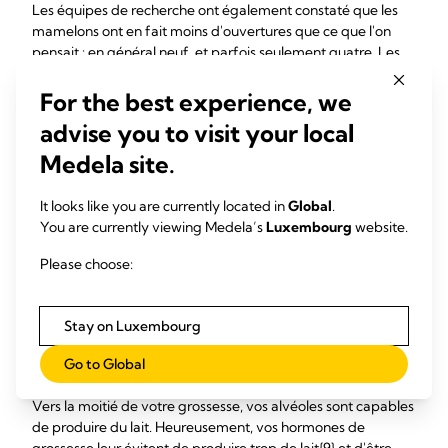
Les équipes de recherche ont également constaté que les
mamelons ont en fait moins d'ouvertures que ce que l'on
pensait : en général neuf, et parfois seulement quatre. Les
canaux doivent s'élargir d'environ 68 % pour accueillir le
volume de lait s'écoulant rapidement par ces ouvertures en
For the best experience, we
faible nombre.{8}
advise you to visit your local
« Tout au long de l'allaitement, la structure et le
Medela site.
fonctionnement des seins restent assez constants jusqu'à ce
que le bébé commence à boire moins de lait », explique le
It looks like you are currently located in
Global
.
professeur Hartmann.
You are currently viewing Medela’s
Luxembourg
website.
Please choose:
Les seins commencent à
produire du lait pendant
Stay on Luxembourg
la grossesse
Go to Global
Vers la moitié de votre grossesse, vos alvéoles sont capables
de produire du lait. Heureusement, vos hormones de