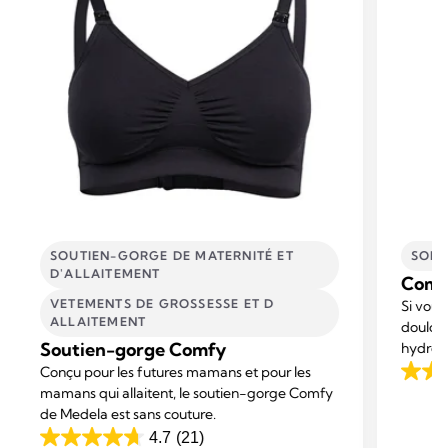
SOUTIEN-GORGE DE MATERNITÉ ET
SOIN
D'ALLAITEMENT
Comp
VETEMENTS DE GROSSESSE ET D
Si vous
ALLAITEMENT
doulour
Soutien-gorge Comfy
hydroge
soulage
Conçu pour les futures mamans et pour les
4.4
mamans qui allaitent, le soutien-gorge Comfy
out
de Medela est sans couture.
of
4.7
(21)