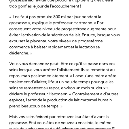
grossesse leur évitent de produire trop de lait{9} et d'être
trop gonflés le jour de l'accouchement !
« Il ne faut pas produire 800 ml par jour pendant la
grossesse », explique le professeur Hartmann. « Par
conséquent votre niveau de progestérone augmente pour
éviter l'activation de la sécrétion de lait. Ensuite, lorsque vous
expulsez le placenta, votre niveau de progestérone
commence à baisser rapidement et la
lactation se
déclenche
. »
Vous vous demandez peut-être ce qu'il se passe dans vos
seins lorsque vous arrêtez l'allaitement. Ils se remettent au
repos, mais pas immédiatement. « Lorsqu'une mère arrête
totalement d'allaiter, il faut un peu de temps pour que les
seins se remettent au repos, environ un mois ou deux »,
déclare le professeur Hartmann. « Contrairement à d'autres
espèces, l'arrêt de la production de lait maternel humain
prend beaucoup de temps. »
Mais vos seins finiront par retrouver leur état d'avant la
grossesse. Et si vous êtes de nouveau enceinte, le même
cycle de croissance et de développement recommence.{1}