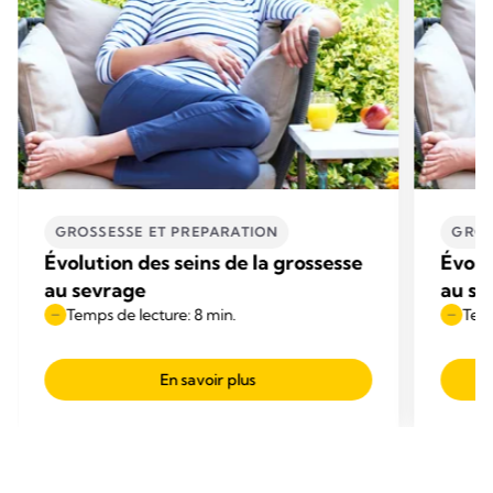
GROSSESSE ET PREPARATION
GROS
Évolution des seins de la grossesse
Évolu
au sevrage
au se
Temps de lecture: 8 min.
Temp
En savoir plus