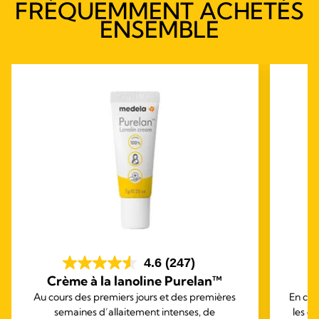
FRÉQUEMMENT ACHETÉS
ENSEMBLE
4.6
(247)
Crème à la lanoline Purelan™
Au cours des premiers jours et des premières
En cas
semaines d’allaitement intenses, de
les c