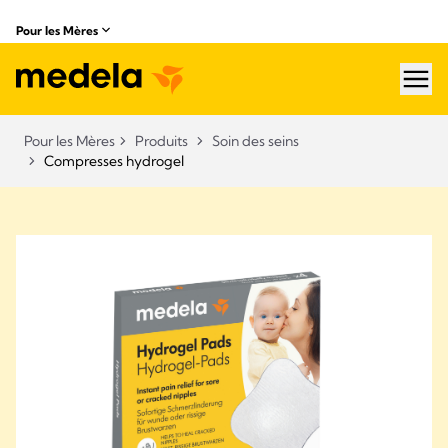
Pour les Mères
hea
Pour les Mères
Produits
Soin des seins
Compresses hydrogel