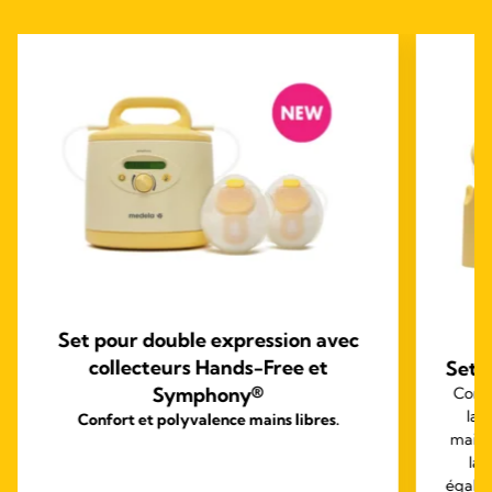
Set pour double expression avec
collecteurs Hands-Free et
Set 
Symphony®
Conçu
lait
Confort et polyvalence mains libres.
maison
lai
égalem