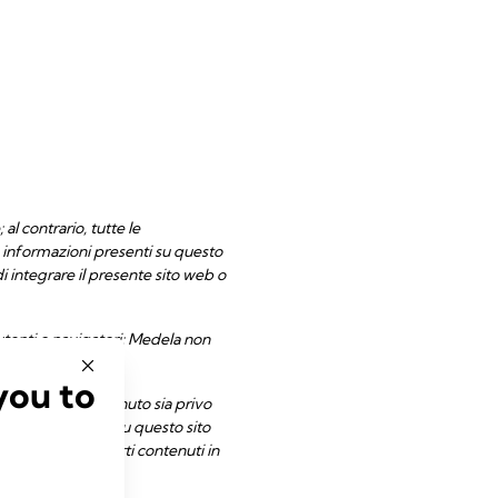
al contrario, tutte le
 informazioni presenti su questo
 integrare il presente sito web o
 utenti o navigatori; Medela non
you to
anzie che il contenuto sia privo
teriali presenti su questo sito
riali di terze parti contenuti in