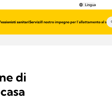
Lingua
essionisti sanitari​
Servizi
Il nostro impegno per l’allattamento al sen
ne di
 casa