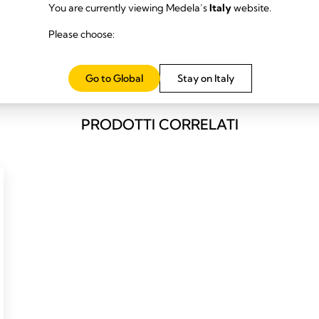
You are currently viewing Medela’s
Italy
website.
declina espressamente qualsiasi responsabilità riguardo ad azioni adotta
tilizzo dei contenuti presenti in o collegati a questo sito web è interame
Please choose:
 per perdite o danni in qualsiasi modo derivanti dall'uso del presente sito
Go to Global
Stay on Italy
PRODOTTI CORRELATI