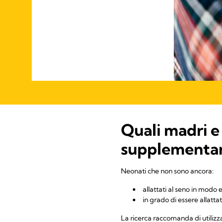
Quali madri e
supplementare
Neonati che non sono ancora:
allattati al seno in modo 
in grado di essere allatta
La ricerca raccomanda di utilizz