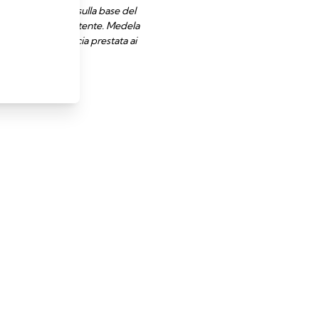
te o non adottate sulla base del
nte a rischio dell'utente. Medela
 web o dalla fiducia prestata ai