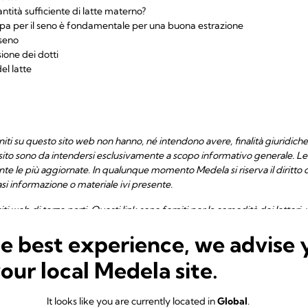
ntità sufficiente di latte materno?
oppa per il seno è fondamentale per una buona estrazione
 seno
ione dei dotti
el latte
niti su questo sito web non hanno, né intendono avere, finalità giuridiche; 
sito sono da intendersi esclusivamente a scopo informativo generale. Le
e le più aggiornate. In qualunque momento Medela si riserva il diritto di
asi informazione o materiale ivi presente.
ti web di terze parti. Questi link sono forniti per la comodità dei lettori,
i dei siti di terze parti.
he best experience, we advise 
rniti su questo sito web vengono forniti "così come sono"; non ci sono gar
your local Medela site.
o di garantire l'accuratezza e la completezza delle informazioni e dei ma
, la completezza, l'adeguatezza o l'attualità delle informazioni e dei mate
It looks like you are currently located in
Global
.