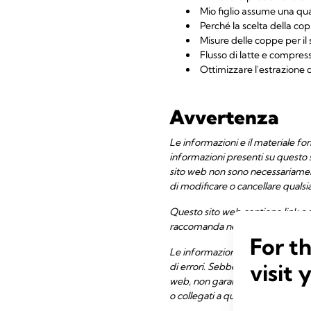
Mio figlio assume una qua
Perché la scelta della c
Misure delle coppe per il
Flusso di latte e compress
Ottimizzare l'estrazione d
Avvertenza
Le informazioni e il materiale for
informazioni presenti su questo 
sito web non sono necessariament
di modificare o cancellare qualsi
Questo sito web contiene link a si
raccomanda né convalida i contenut
For t
Le informazioni e il materiale fo
visit 
di errori. Sebbene abbiamo cercat
web, non garantiamo l'accuratezza
o collegati a questo sito web.