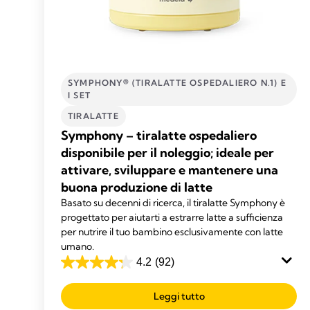
SYMPHONY® (TIRALATTE OSPEDALIERO N.1) E
I SET
TIRALATTE
Symphony – tiralatte ospedaliero
disponibile per il noleggio; ideale per
attivare, sviluppare e mantenere una
buona produzione di latte
Basato su decenni di ricerca, il tiralatte Symphony è
progettato per aiutarti a estrarre latte a sufficienza
per nutrire il tuo bambino esclusivamente con latte
umano.
4.2
(92)
4.2
su
Leggi tutto
5