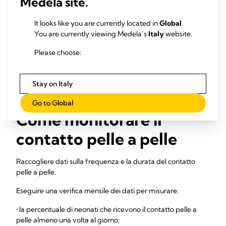
Medela site.
recentemente).
Documentare tutto il contatto pelle a pelle
It looks like you are currently located in
Global
.
specificando frequenza, durata e motivi per cui la
You are currently viewing Medela’s
Italy
website.
pratica non è stata eseguita nel registro delle pratiche di
supporto all'allattamento al seno (BFSP).
Please choose:
Consentire alle UTIN di supportare i genitori nel
contatto pelle a pelle a ogni visita, grazie a una seduta
comoda, uno spazio e un accesso per le visite.
Stay on Italy
Go to Global
Come monitorare il
contatto pelle a pelle
Raccogliere dati sulla frequenza e la durata del contatto
pelle a pelle.
Eseguire una verifica mensile dei dati per misurare:
• la percentuale di neonati che ricevono il contatto pelle a
pelle almeno una volta al giorno;