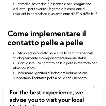
10
stimoli di ossitocina
(essenziale per l'erogazione
11
del latte
per favorire il legame e la creazione di
12
relazioni, in particolare in un ambiente di UTIN difficile.
Come implementare il
contatto pelle a pelle
Stimolare il contatto pelle a pelle per tutti i neonati
fisiologicamente e comportamentalmente stabili.
Consigliare una contatto pelle a pelle ininterrotto per
almeno un'ora.
Informare i genitori di indossare indumenti che
supportano il contatto pelle a pelle con il neonato.
Incoraggiare e sostenere la madre nell'estrazione del
latte durante il contatto pelle a pelle con il neonato o
For the best experience, we
subito dopo.
Consentire alla madre di offrire il seno per la NNS
advise you to visit your local
durante il contatto pelle a pelle (seno estratto