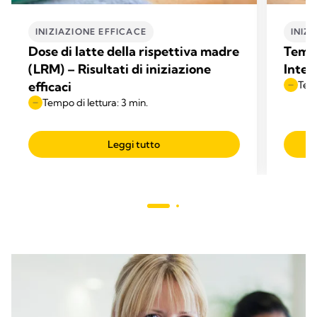
INIZIAZIONE EFFICACE
INIZ
Dose di latte della rispettiva madre
Tempo
(LRM) – Risultati di iniziazione
Interv
efficaci
Temp
Tempo di lettura: 3 min.
Leggi tutto