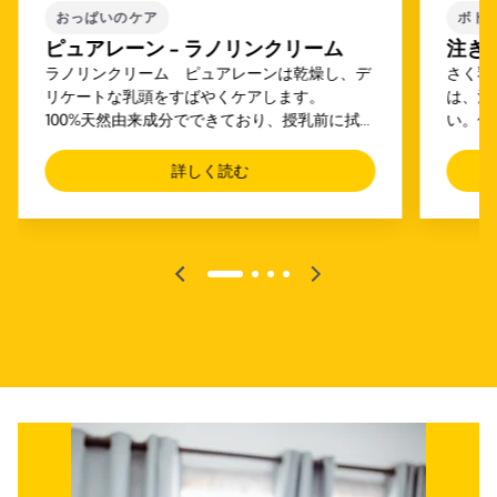
おっぱいのケア
ボト
ピュアレーン - ラノリンクリーム
注ぎ
ラノリンクリーム ピュアレーンは乾燥し、デ
さく乳
リケートな乳頭をすばやくケアします。
は、注
100%天然由来成分でできており、授乳前に拭き
い。使
取る必要はありません。
に母乳
詳しく読む