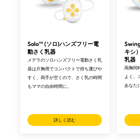
Solo™ (ソロ)ハンズフリー電
Swin
動さく乳器
キシ
乳器
メデラのソロハンズフリー電動さく乳
両胸同
器は片胸用でコンパクトで持ち運びや
よく、
すく、両手が空くので、さく乳の時間
あなた
もママの自由時間に。
詳しく読む