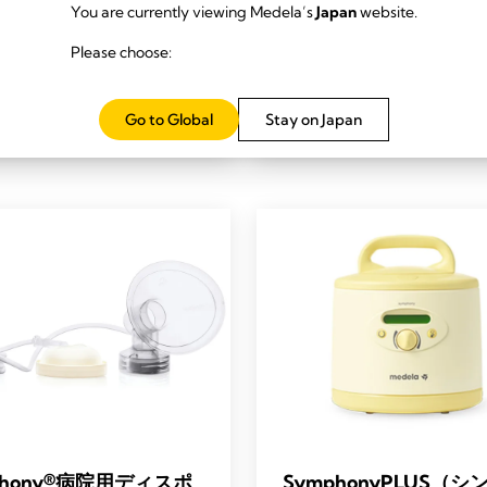
You are currently viewing Medela’s
Japan
website.
Please choose:
詳しく読む
詳しく読む
Go to Global
Stay on Japan
phony®病院用ディスポ
SymphonyPLUS（シ