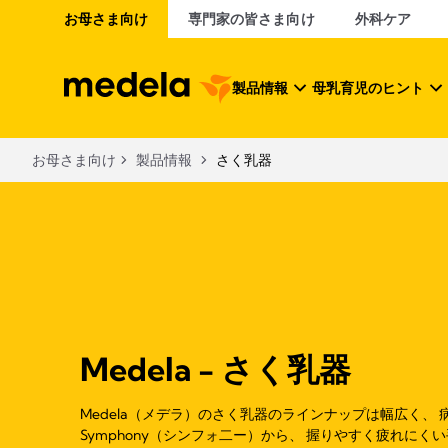
お母さま向け
専門家の皆さま向け
外科ケア
製品情報
母乳育児のヒント
お母さま向け
製品情報
さく乳器
Medela - さく乳器
Medela（メデラ）のさく乳器のラインナップは幅広く、
Symphony（シンフォ二ー）から、 握りやすく疲れにく