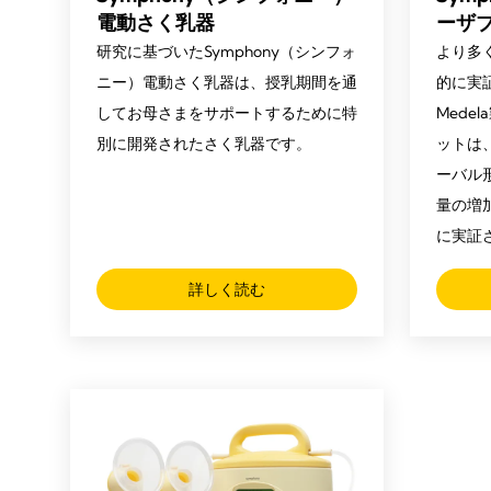
電動さく乳器
ーザ
研究に基づいたSymphony（シンフォ
より多
ニー）電動さく乳器は、授乳期間を通
的に実証
してお母さまをサポートするために特
Mede
別に開発されたさく乳器です。
ットは、
ーバル
量の増
に実証
詳しく読む