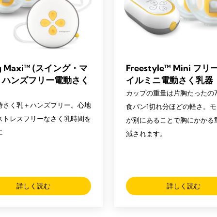
g Maxi™ (スイング・マ
Freestyle™ Mini フ
）ハンズフリー電動さく
イルミニ電動さく乳器
カップの重量は片胸たったの7
時さく乳＋ハンズフリー。心地
食パン1切れ分ほどの軽さ。
ストレスフリーなさく乳時間を
が別にあることで胸にかかる
に
減されます。
詳しく読む
詳しく読む