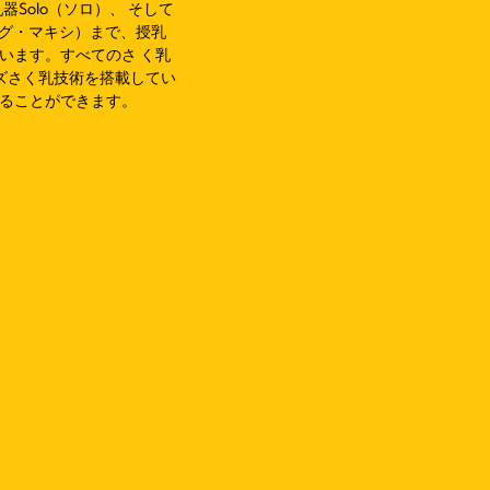
器Solo（ソロ）、 そして
イング・マキシ）まで、授乳
います。すべてのさ く乳
ズさく乳技術を搭載してい
することができます。