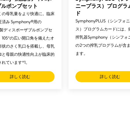
ブルポンプセット
ニープラス）プログラ
ド
くの母乳量をより快適に。臨床
SymphonyPLUS（シンフォ
済み Symphony®用の
ス）プログラムカードには、
la製ディスポーザブルポンプセ
搾乳器Symphony（シンフ
105ºの広い開口角を備えたオ
の2つの搾乳プログラムが含
形状のさく乳口を搭載し、母乳
ます。
加と母親の快適性向上が臨床的
されています*1。
詳しく読む
詳しく読む