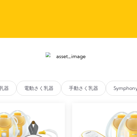
乳器
電動さく乳器
手動さく乳器
Symph