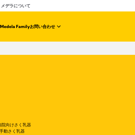
メデラについて
Medela Family
お問い合わせ
 病院向けさく乳器
い手動さく乳器