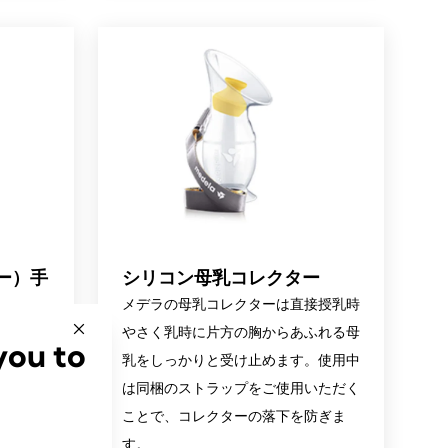
ニー）手
シリコン母乳コレクター
メデラの母乳コレクターは直接授乳時
は、片胸
やさく乳時に片方の胸からあふれる母
you to
で、時々
乳をしっかりと受け止めます。使用中
に軽いさ
は同梱のストラップをご使用いただく
まにおす
ことで、コレクターの落下を防ぎま
す。