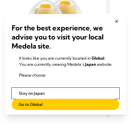
For the best experience, we
advise you to visit your local
Medela site.
It looks like you are currently located in
Global
.
You are currently viewing Medela’s
Japan
website.
ハンズフリーセット
さく乳器用パーツ
ハン
Please choose:
ハンズフリーさく乳カップ
ハン
いままでのメデラ電動さく乳器の性能をそのま
いまま
まに、ハンズフリーでのさく乳を実現
まに、
Stay on Japan
Go to Global
詳しく読む