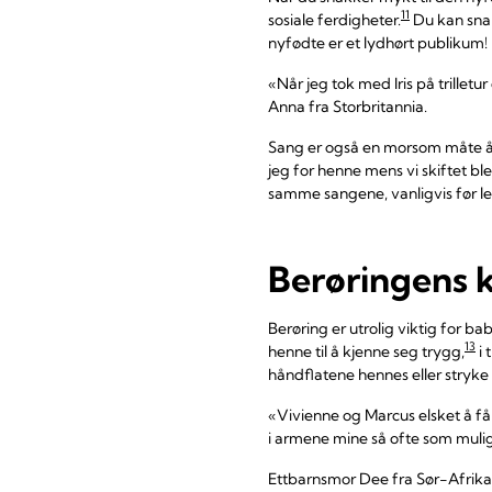
11
sosiale ferdigheter.
Du kan snak
nyfødte er et lydhørt publikum!
«Når jeg tok med Iris på trillet
Anna fra Storbritannia.
Sang er også en morsom måte å
jeg for henne mens vi skiftet bl
samme sangene, vanligvis før le
Berøringens k
Berøring er utrolig viktig for b
13
henne til å kjenne seg trygg,
i 
håndflatene hennes eller stryke 
«Vivienne og Marcus elsket å få
i armene mine så ofte som mulig 
Ettbarnsmor Dee fra Sør-Afrika