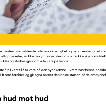
 en nesten overveldende følelse av kjærlighet og hengivenhet og et st
uell opplevelse, så ikke bekymre deg dersom dette ikke skjer umiddelbar
tvikles og styrkes gjennom å ta vare på henne.
gste å bli vant til å ta vare på den nyankomne – være nær henne, snak
llit som forelder, og gir også barnet den beste starten, både emosjonelt
n hud mot hud