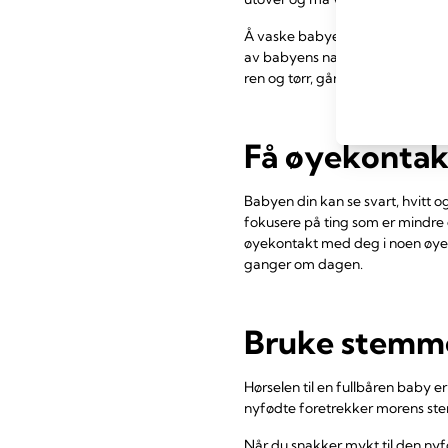
Å vaske babyen kan være en fin 
av babyens navlestreng faller va
ren og tørr, går det bra.
Få øyekonta
Babyen din kan se svart, hvitt o
fokusere på ting som er mindre e
øyekontakt med deg i noen øyebl
ganger om dagen.
Bruke stemmen
Hørselen til en fullbåren baby er
nyfødte foretrekker morens s
Når du snakker mykt til den nyfø