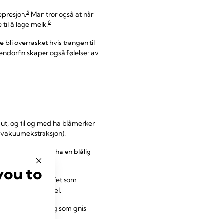
5
epresjon.
Man tror også at når
6
 til å lage melk.
bli overrasket hvis trangen til
endorfin skaper også følelser av
 ut, og til og med ha blåmerker
p (vakuumekstraksjon).
e og føttene kan ha en blålig
you to
kremete, hvite stoffet som
ig fuktighetsmiddel.
n har mye avføring som gnis