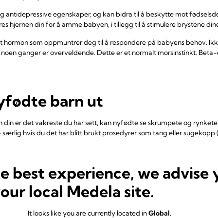
antidepressive egenskaper, og kan bidra til å beskytte mot fødselsd
øres hjernen din for å amme babyen, i tillegg til å stimulere brystene dine
et hormon som oppmuntrer deg til å respondere på babyens behov. Ikke 
, noen ganger er overveldende. Dette er et normalt morsinstinkt. Beta-
nyfødte barn ut
 din er det vakreste du har sett, kan nyfødte se skrumpete og rynkete
 – særlig hvis du det har blitt brukt prosedyrer som tang eller sugekop
 – røde merker som forsvinner i løpet av noen måneder – eller henden
he best experience, we advise 
l huden hennes glatte seg ut, hodet blir rundere, og fosterfettet – det 
your local Medela site.
 vil forsvinne. Ikke prøv å vaske bort fosterfettet, da det er et naturl
yen bare å få vasket hodet, baken og kjønnsorganene (med mindre hu
It looks like you are currently located in
Global
.
enger ikke å bade henne.