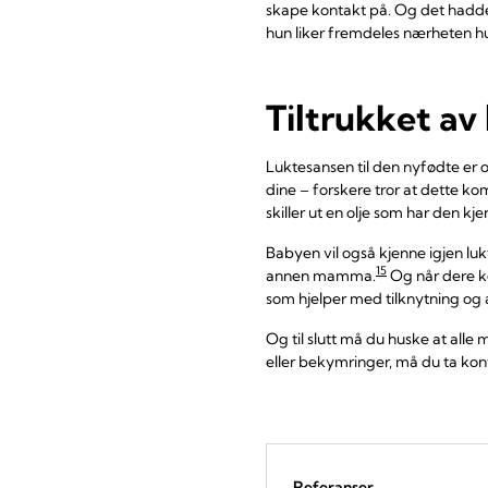
skape kontakt på. Og det hadde
hun liker fremdeles nærheten hun
Tiltrukket av
Luktesansen til den nyfødte er og
dine – forskere tror at dette 
skiller ut en olje som har den kj
Babyen vil også kjenne igjen lu
15
annen mamma.
Og når dere ko
som hjelper med tilknytning og
Og til slutt må du huske at alle
eller bekymringer, må du ta kon
Referanser