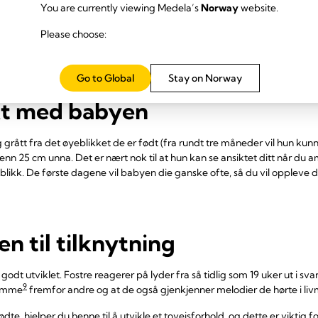
You are currently viewing Medela’s
Norway
website.
måte for partneren din å knytte seg til henne på og føle seg mer invo
Please choose:
nligvis av i løpet av de første to ukene. Den ser kanskje ikke særlig p
Go to Global
Stay on Norway
kt med babyen
g grått fra det øyeblikket de er født (fra rundt tre måneder vil hun kun
nn 25 cm unna. Det er nært nok til at hun kan se ansiktet ditt når du 
ikk. De første dagene vil babyen die ganske ofte, så du vil oppleve 
 til tilknytning
 godt utviklet. Fostre reagerer på lyder fra så tidlig som 19 uker ut i sv
9
temme
fremfor andre og at de også gjenkjenner melodier de hørte i liv
dte, hjelper du henne til å utvikle et toveisforhold, og dette er viktig 