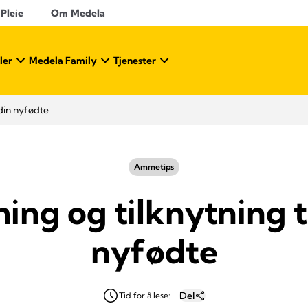
 Pleie
Om Medela
ler
Medela Family
Tjenester
din nyfødte
Ammetips
ng og tilknytning ti
nyfødte
Del
Tid for å lese: