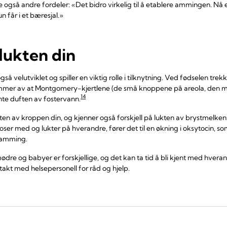
 også andre fordeler: «Det bidro virkelig til å etablere ammingen. N
 får i et bæresjal.»
 lukten din
så velutviklet og spiller en viktig rolle i tilknytning. Ved fødselen tr
kommer av at Montgomery-kjertlene (de små knoppene på areola, den 
14
ente duften av fostervann.
kten av kroppen din, og kjenner også forskjell på lukten av brystmelken
ser med og lukter på hverandre, fører det til en økning i oksytocin, s
 amming.
 mødre og babyer er forskjellige, og det kan ta tid å bli kjent med hve
takt med helsepersonell for råd og hjelp.