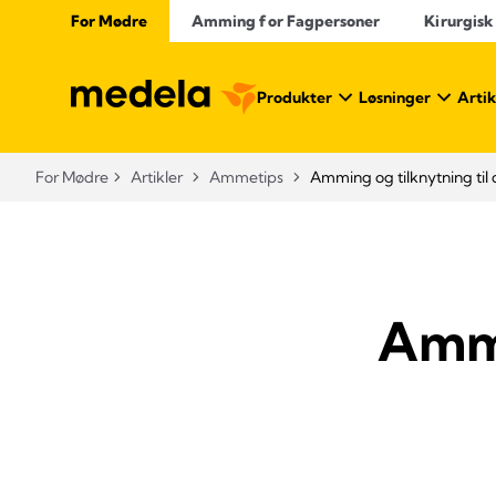
For Mødre
Amming for Fagpersoner
Kirurgisk
Produkter
Løsninger
Artik
For Mødre
Artikler
Ammetips
Amming og tilknytning til 
Ammi