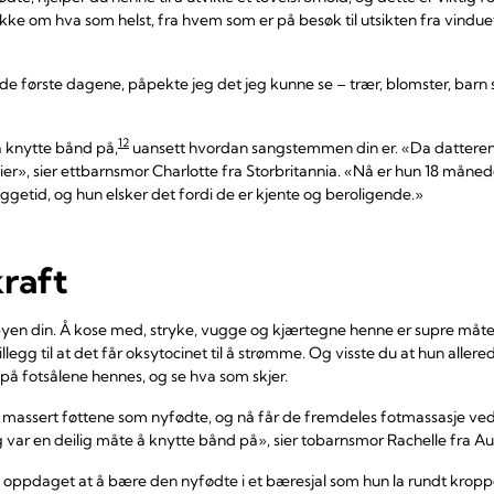
ke om hva som helst, fra hvem som er på besøk til utsikten fra vinduet –
ur de første dagene, påpekte jeg det jeg kunne se – trær, blomster, barn
12
 knytte bånd på,
uansett hvordan sangstemmen din er. «Da datteren mi
eier», sier ettbarnsmor Charlotte fra Storbritannia. «Nå er hun 18 måne
ggetid, og hun elsker det fordi de er kjente og beroligende.»
raft
abyen din. Å kose med, stryke, vugge og kjærtegne henne er supre måter
tillegg til at det får oksytocinet til å strømme. Og visste du at hun alle
på fotsålene hennes, og se hva som skjer.
 massert føttene som nyfødte, og nå får de fremdeles fotmassasje ved
var en deilig måte å knytte bånd på», sier tobarnsmor Rachelle fra Aus
 oppdaget at å bære den nyfødte i et bæresjal som hun la rundt kropp