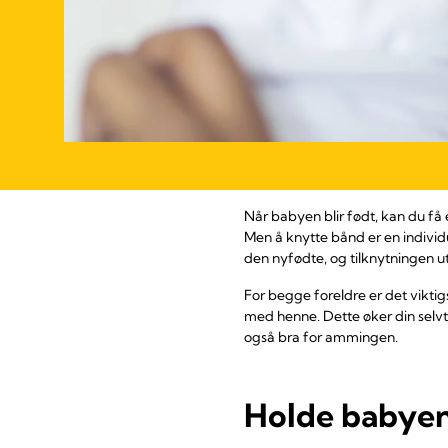
Når babyen blir født, kan du få
Men å knytte bånd er en individ
den nyfødte, og tilknytningen u
For begge foreldre er det vikti
med henne. Dette øker din selvti
også bra for ammingen.
Holde babye