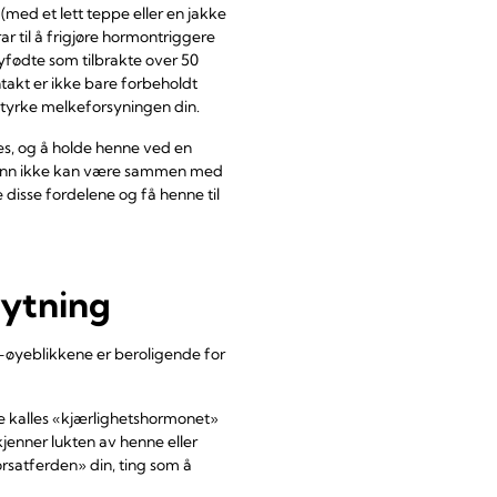
(med et lett teppe eller en jakke
ar til å frigjøre hormontriggere
nyfødte som tilbrakte over 50
akt er ikke bare forbeholdt
å styrke melkeforsyningen din.
s, og å holde henne ved en
grunn ikke kan være sammen med
 disse fordelene og få henne til
nytning
d-øyeblikkene er beroligende for
te kalles «kjærlighetshormonet»
jenner lukten av henne eller
rsatferden» din, ting som å