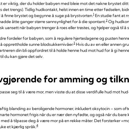
t er viktig, der du holder babyen med bleie mot det nakne brystet ditt 
 det trengs). Tidlig hudkontakt, helst innen en time etter fødselen, bidr
1
 å finne brystet og begynne å suge på brystvorten.
En studie fant at 
2
 hadde åtte ganger større sannsynlighet for å die spontant.
Og hudkont
sk uansett når babyen trenger å roes eller trøstes, og hjelper også til 
e fordeler for babyen, som å regulere hjerteslagene og pusten henne
3
l å opprettholde sunne blodsukkernivåer.
Hvis du av en eller annen 
partneren din bli oppfordret til å holde henne hud mot hud for å gi henne
til du kan gjøre det selv.
vgjørende for amming og tilk
sse seg til å være mor, men visste du at disse verdifulle hud mot hu
aftig blanding av beroligende hormoner, inkludert oksytocin – som of
smarte hormonet frigis når du er nær den nyfødte, og også når du bare k
 med å tilpasse deg å være mor på en rekke måter. Det forsterker «mo
4
ke et kjærlig språk.