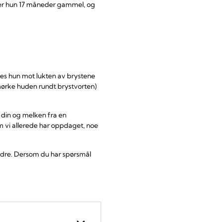
å er hun 17 måneder gammel, og
ekkes hun mot lukten av brystene
mørke huden rundt brystvorten)
 din og melken fra en
om vi allerede har oppdaget, noe
randre. Dersom du har spørsmål