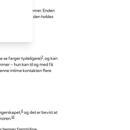
lvert hvis du fullammer. Enden
en ut, men så lenge den holdes
7
ne se farger tydeligere)
, og kan
ammer – hun kan til og med få
denne intime kontakten flere
8
angerskapet,
og det er bevist at
10
moren.
for hennes fremtidige