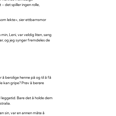
 det spiller ingen rolle,
 som lekte», sier ettbarnsmor
n, Leni, var veldig liten, sang
der, og jeg synger fremdeles de
 å berolige henne på og til å få
rede kan gripe? Prøv å berøre
 leggetid. Bare det å holde dem
tralia.
en sin, var en annen måte å