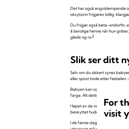
Det har også angstdempende og 
oksytocin frigjøres tidlig, klargj
Du frigjør også beta-endorfin, 
å berolige henne når hun gråter
3
glede og ro.
Slik ser ditt 
Selv om du sikkert synes babyen
eller spisst hode etter fødselen
Babyen kan også ha «storkebitt»
farge. Alt dette er helt normalt.
For t
I løpet av de neste få dagene vi
visit 
beskyttet huden hennes i magen –
I de første dagene trenger bab
utover og må vaskes av!). Du tr