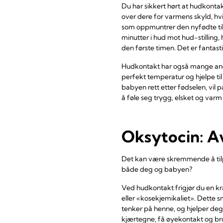
Du har sikkert hørt at hudkontak
over dere for varmens skyld, hvis
som oppmuntrer den nyfødte til
minutter i hud mot hud-stilling,
den første timen. Det er fantasti
Hudkontakt har også mange andr
perfekt temperatur og hjelpe ti
babyen rett etter fødselen, vil 
å føle seg trygg, elsket og varm 
Oksytocin: A
Det kan være skremmende å tilpa
både deg og babyen?
Ved hudkontakt frigjør du en kr
eller «kosekjemikaliet». Dette 
tenker på henne, og hjelper deg
kjærtegne, få øyekontakt og bru