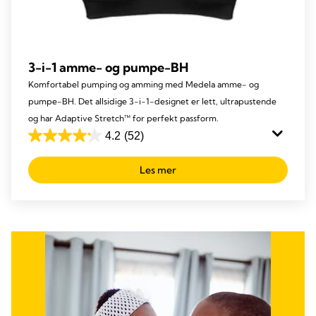
3-i-1 amme- og pumpe-BH
Komfortabel pumping og amming med Medela amme- og
pumpe-BH. Det allsidige 3-i-1-designet er lett, ultrapustende
og har Adaptive Stretch™ for perfekt passform.
4.2
(52)
4.2
out
Les mer
of
5
stars.
52
reviews