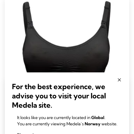
129
reviews
For the best experience, we
advise you to visit your local
Keep Cool™ Ultra pustende amme-BH
Medela site.
Denne amme-BH-en har seks integrerte pustesoner for at du
skal føle deg avkjølt, og ny hurtigtørkende teknologi som bidrar
It looks like you are currently located in
Global
.
You are currently viewing Medela’s
Norway
website.
til å balansere kroppstemperaturen samtidig som den gir støtte
og komfort.
4.2
(222)