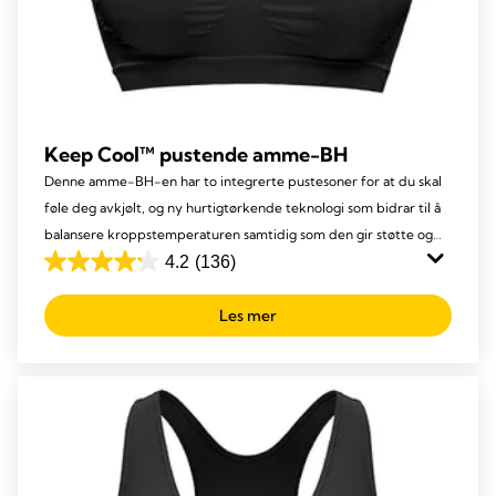
Keep Cool™ pustende amme-BH
Denne amme-BH-en har to integrerte pustesoner for at du skal
føle deg avkjølt, og ny hurtigtørkende teknologi som bidrar til å
balansere kroppstemperaturen samtidig som den gir støtte og
komfort.
4.2
(136)
4.2
out
Les mer
of
5
stars.
136
reviews