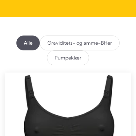
Alle
Graviditets- og amme-BHer
Pumpeklær