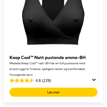
Keep Cool™ Natt pustende amme-BH
Medelas Keep Cool™ natt-BH har en full pustesone med
bryterrygg for friskere, kjøligere netter og komfortabel,
foryngende søvn.
4.6
(129)
4.6
out
Les mer
of
5
stars.