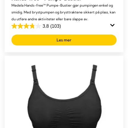
Medela Hands-free™ Pumpe-Bustier gjør pumpingen enkel og
smidig. Med brystpumpen og brysttraktene sikkert på plass, kan
du utføre andre aktiviteter eller bare slappe av.
3.8
(103)
3.8
out
Les mer
of
5
stars.
103
reviews