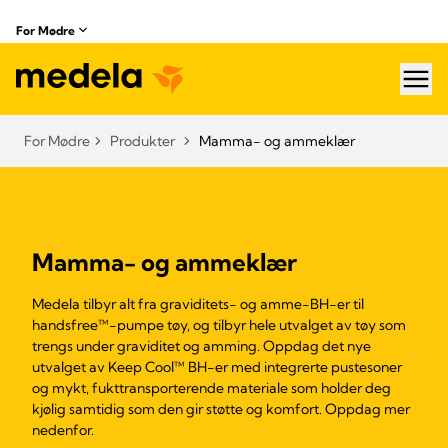
For Mødre
hea
For Mødre
Produkter
Mamma- og ammeklær
Mamma- og ammeklær
Medela tilbyr alt fra graviditets- og amme-BH-er til
handsfree™-pumpe tøy, og tilbyr hele utvalget av tøy som
trengs under graviditet og amming. Oppdag det nye
utvalget av Keep Cool™ BH-er med integrerte pustesoner
og mykt, fukttransporterende materiale som holder deg
kjølig samtidig som den gir støtte og komfort. Oppdag mer
nedenfor.