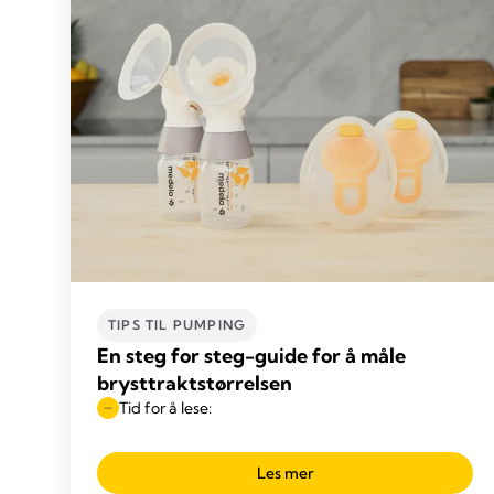
TIPS TIL PUMPING
En steg for steg-guide for å måle
brysttraktstørrelsen
Tid for å lese:
Les mer