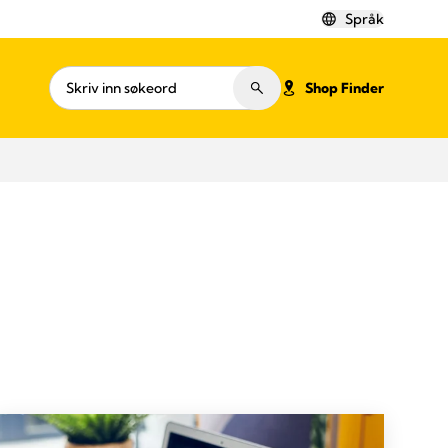
Språk
Shop Finder