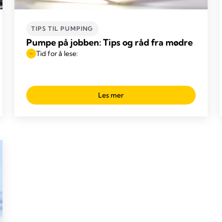
TIPS TIL PUMPING
Pumpe på jobben: Tips og råd fra mødre
Tid for å lese:
Les mer