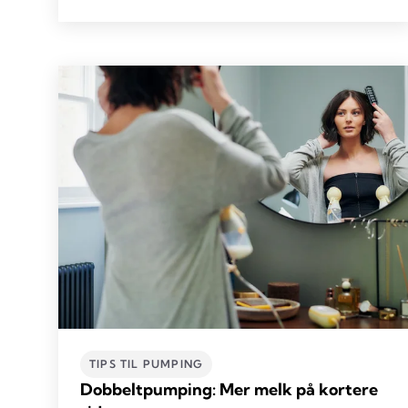
TIPS TIL PUMPING
Dobbeltpumping: Mer melk på kortere