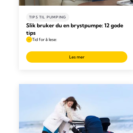
TIPS TIL PUMPING
Slik bruker du en brystpumpe: 12 gode
tips
Tid for å lese:
Les mer