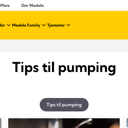
 Pleie
Om Medela
ler
Medela Family
Tjenester
Tips til pumping
Tips til pumping