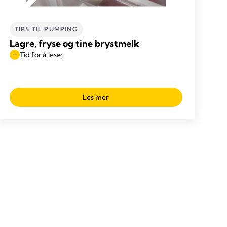
TIPS TIL PUMPING
Lagre, fryse og tine brystmelk
Tid for å lese:
Les mer