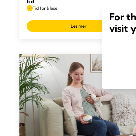
tid
Tid for å lese:
For t
visit 
Les mer