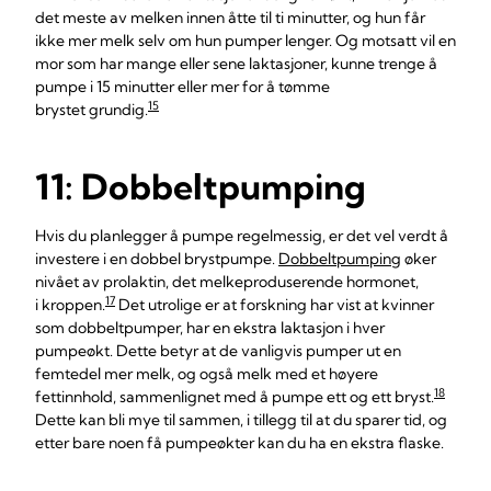
det meste av melken innen åtte til ti minutter, og hun får
ikke mer melk selv om hun pumper lenger. Og motsatt vil en
mor som har mange eller sene laktasjoner, kunne trenge å
pumpe i 15 minutter eller mer for å tømme
15
brystet grundig.
11: Dobbeltpumping
Hvis du planlegger å pumpe regelmessig, er det vel verdt å
investere i en dobbel brystpumpe.
Dobbeltpumping
øker
nivået av prolaktin, det melkeproduserende hormonet,
17
i kroppen.
Det utrolige er at forskning har vist at kvinner
som dobbeltpumper, har en ekstra laktasjon i hver
pumpeøkt. Dette betyr at de vanligvis pumper ut en
femtedel mer melk, og også melk med et høyere
18
fettinnhold, sammenlignet med å pumpe ett og ett bryst.
Dette kan bli mye til sammen, i tillegg til at du sparer tid, og
etter bare noen få pumpeøkter kan du ha en ekstra flaske.