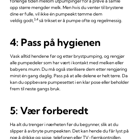
forlenge tiden mellom utpumpinger for å prøve å samle
opp større mengder melk. Men hvis du venter til brystene
dine er fulle, vil ikke én pumpeøkt tømme dem
3,4
veldig godt,
så trikset er å pumpe ofte og regelmessig.
4: Pass på hygienen
Vask alltid hendene før og etter brystpumping, og rengjør
alle pumpedeler som har vært i kontakt med melken eller
babyens munn. Du må også sterilisere dem etter rengjøring
minst én gang daglig. Pass på at alle delene er helt tørre. Da
kan du oppbevare pumpesettet i en klar pose eller beholder
frem til neste gangs bruk.
5: Vær forberedt
Ha alt du trenger i nærheten før du begynner, slik at du
slipper å avbryte pumpeøkten. Det kan hende du får lyst på
noe å drikke og spise, telefonen eller TV-fjernkontrollen,