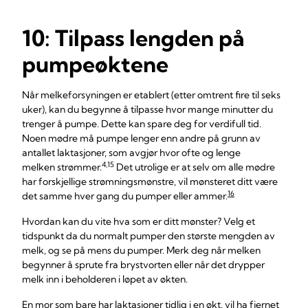
10: Tilpass lengden på
pumpeøktene
Når melkeforsyningen er etablert (etter omtrent fire til seks
uker), kan du begynne å tilpasse hvor mange minutter du
trenger å pumpe. Dette kan spare deg for verdifull tid.
Noen mødre må pumpe lenger enn andre på grunn av
antallet laktasjoner, som avgjør hvor ofte og lenge
4,15
melken strømmer.
Det utrolige er at selv om alle mødre
har forskjellige strømningsmønstre, vil mønsteret ditt være
16
det samme hver gang du pumper eller ammer.
Hvordan kan du vite hva som er ditt mønster? Velg et
tidspunkt da du normalt pumper den største mengden av
melk, og se på mens du pumper. Merk deg når melken
begynner å sprute fra brystvorten eller når det drypper
melk inn i beholderen i løpet av økten.
En mor som bare har laktasjoner tidlig i en økt, vil ha fjernet