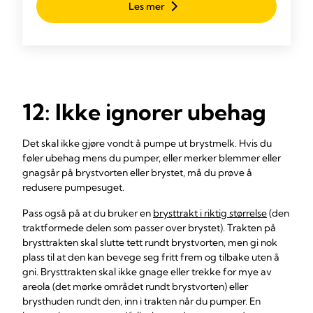
Les mer
og kombinert med Medela Hands-free
oppsamlingsskåler: Anatomisk utformet for å støtte
effektiv utpumping av melk, med ultralett vekt* for
komfort og enkel rengjøring med bare tre deler.
12: Ikke ignorer ubehag
Det skal ikke gjøre vondt å pumpe ut brystmelk. Hvis du
føler ubehag mens du pumper, eller merker blemmer eller
gnagsår på brystvorten eller brystet, må du prøve å
redusere pumpesuget.
Pass også på at du bruker en
brysttrakt i riktig størrelse
(den
traktformede delen som passer over brystet). Trakten på
brysttrakten skal slutte tett rundt brystvorten, men gi nok
plass til at den kan bevege seg fritt frem og tilbake uten å
gni. Brysttrakten skal ikke gnage eller trekke for mye av
areola (det mørke området rundt brystvorten) eller
brysthuden rundt den, inn i trakten når du pumper. En