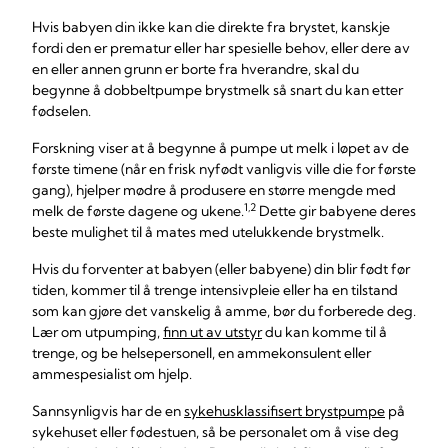
Hvis babyen din ikke kan die direkte fra brystet, kanskje
fordi den er prematur eller har spesielle behov, eller dere av
en eller annen grunn er borte fra hverandre, skal du
begynne å dobbeltpumpe brystmelk så snart du kan etter
fødselen.
Forskning viser at å begynne å pumpe ut melk i løpet av de
første timene (når en frisk nyfødt vanligvis ville die for første
gang), hjelper mødre å produsere en større mengde med
1,2
melk de første dagene og ukene.
Dette gir babyene deres
beste mulighet til å mates med utelukkende brystmelk.
Hvis du forventer at babyen (eller babyene) din blir født før
tiden, kommer til å trenge intensivpleie eller ha en tilstand
som kan gjøre det vanskelig å amme, bør du forberede deg.
Lær om utpumping,
finn ut av utstyr
du kan komme til å
trenge, og be helsepersonell, en ammekonsulent eller
ammespesialist om hjelp.
Sannsynligvis har de en
sykehusklassifisert brystpumpe
på
sykehuset eller fødestuen, så be personalet om å vise deg