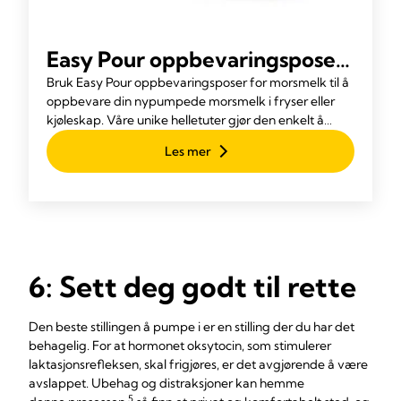
Easy Pour oppbevaringsposer
for brystmelk
Bruk Easy Pour oppbevaringsposer for morsmelk til å
oppbevare din nypumpede morsmelk i fryser eller
kjøleskap. Våre unike helletuter gjør den enkelt å
bruke og gir en sølefri opplevelse.
Les mer
6: Sett deg godt til rette
Den beste stillingen å pumpe i er en stilling der du har det
behagelig. For at hormonet oksytocin, som stimulerer
laktasjonsrefleksen, skal frigjøres, er det avgjørende å være
avslappet. Ubehag og distraksjoner kan hemme
5