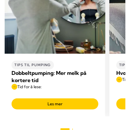
TIPS TIL PUMPING
TIPS
Dobbeltpumping: Mer melk på
Hvor
kortere tid
Tid 
Tid for å lese:
Les mer