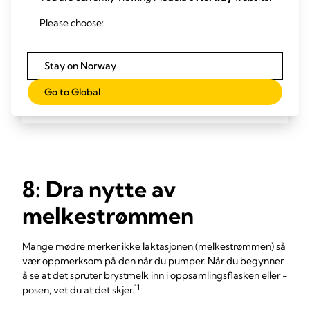
Please choose:
Magic InBra™
Medela Magic InBra™: Den skånsomme, bærbare
brystpumpen for overlegen ytelse
Stay on Norway
Les mer
Go to Global
8: Dra nytte av
melkestrømmen
Mange mødre merker ikke laktasjonen (melkestrømmen) så
vær oppmerksom på den når du pumper. Når du begynner
å se at det spruter brystmelk inn i oppsamlingsflasken eller -
11
posen, vet du at det skjer.