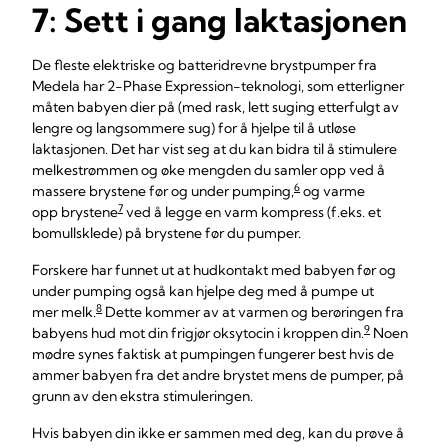
7: Sett i gang laktasjonen
De fleste elektriske og batteridrevne brystpumper fra
Medela har 2-Phase Expression-teknologi, som etterligner
måten babyen dier på (med rask, lett suging etterfulgt av
lengre og langsommere sug) for å hjelpe til å utløse
laktasjonen. Det har vist seg at du kan bidra til å stimulere
melkestrømmen og øke mengden du samler opp ved å
6
massere brystene før og under pumping,
og varme
7
opp brystene
ved å legge en varm kompress (f.eks. et
bomullsklede) på brystene før du pumper.
Forskere har funnet ut at hudkontakt med babyen før og
under pumping også kan hjelpe deg med å pumpe ut
8
mer melk.
Dette kommer av at varmen og berøringen fra
9
babyens hud mot din frigjør oksytocin i kroppen din.
Noen
mødre synes faktisk at pumpingen fungerer best hvis de
ammer babyen fra det andre brystet mens de pumper, på
grunn av den ekstra stimuleringen.
Hvis babyen din ikke er sammen med deg, kan du prøve å