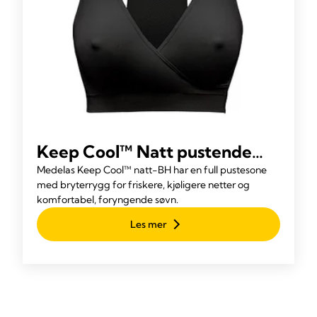
Keep Cool™ Natt pustende
amme-BH
Medelas Keep Cool™ natt-BH har en full pustesone
med bryterrygg for friskere, kjøligere netter og
komfortabel, foryngende søvn.
Les mer