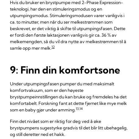
Hvis du bruker en brystpumpe med 2-Phase Expression-
teknologi, har den en stimuleringsmodus og en
utpumpingsmodus. Stimuleringsmodusen varer vanligvis i
ca. to minutter, men når du ser melkestrømmen som
beskrevet, er det viktig å skifte til utpumpingsfasen. Dette
er fordi den første laktasjonen vanligvis gir ca. 36 % av
melkemengden, så du vil dra nytte av melkestrømmen til å
12
samle opp mer melk.
9: Finn din komfortsone
Under utpumpingsfasen pumper du med maksimalt
komfortvakuum, som er den høyeste
brystpumpeinnstillingen du kan bruke og fremdeles ha det
komfortabelt. Forskning fant at dette fjernet like mye melk
13,14
som en baby gjør under amming.
Finn det nivået som er riktig for deg ved å øke
brystpumpens sugestyrke gradvis til det blir litt ubehagelig,
og still deretter ned et hakk.