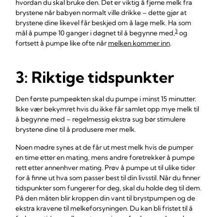
hvordan du skal bruke den. Det er viktig å fjerne melk fra
brystene når babyen normalt ville drikke – dette gjør at
brystene dine likevel får beskjed om å lage melk. Ha som
3
mål å pumpe 10 ganger i døgnet til å begynne med,
og
fortsett å pumpe like ofte når
melken kommer inn
.
3: Riktige tidspunkter
Den første pumpeøkten skal du pumpe i minst 15 minutter.
Ikke vær bekymret hvis du ikke får samlet opp mye melk til
å begynne med – regelmessig ekstra sug bør stimulere
brystene dine til å produsere mer melk.
Noen mødre synes at de får ut mest melk hvis de pumper
en time etter en mating, mens andre foretrekker å pumpe
rett etter annenhver mating. Prøv å pumpe ut til ulike tider
for å finne ut hva som passer best til din livsstil. Når du finner
tidspunkter som fungerer for deg, skal du holde deg til dem.
På den måten blir kroppen din vant til brystpumpen og de
ekstra kravene til melkeforsyningen. Du kan bli fristet til å