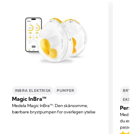
INBRA ELEKTRISK
PUMPER
BRYS
Magic InBra™
EKST
Medela Magic InBra™: Den skånsomme,
Perso
bærbare brystpumpen for overlegen ytelse
Med vår
du enk
passer 
behagel