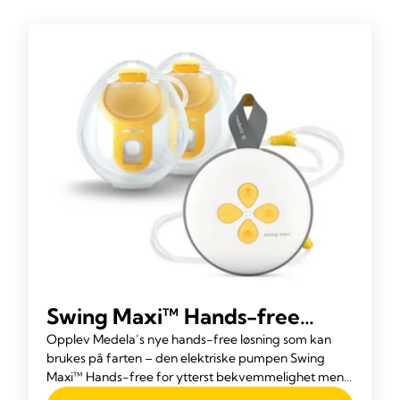
Swing Maxi™ Hands-free
elektrisk brystpumpe
Opplev Medela’s nye hands-free løsning som kan
brukes på farten – den elektriske pumpen Swing
Maxi™ Hands-free for ytterst bekvemmelighet mens
du multitasker. Den er kompakt med intuitiv kontroll