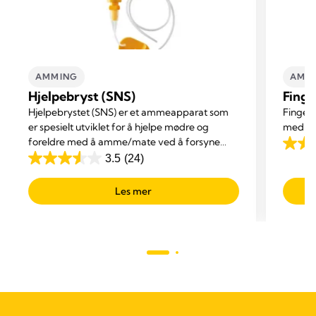
AMMING
AMM
Hjelpebryst (SNS)
Finge
Hjelpebrystet (SNS) er et ammeapparat som
Finger
er spesielt utviklet for å hjelpe mødre og
med s
foreldre med å amme/mate ved å forsyne
3.0
barnet med melk mens det ammes ved
3.5
(24)
3.5
out
brystet.
out
of
Les mer
of
5
5
stars.
stars.
3
24
revie
reviews