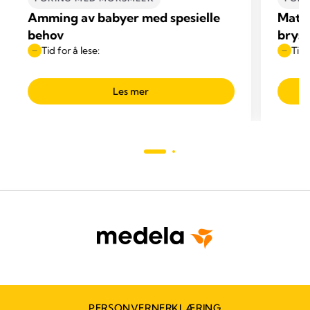
Amming av babyer med spesielle
Mate
behov
brys
Tid for å lese:
Tid 
Les mer
PERSONVERNERKLÆRING