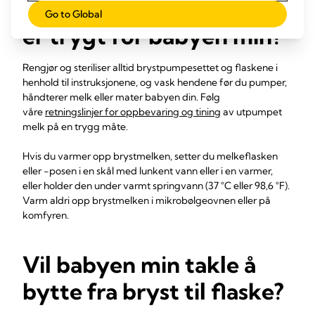
sikker på at flaskemating
Go to Global
er trygt for babyen min?
Rengjør og steriliser alltid brystpumpesettet og flaskene i
henhold til instruksjonene, og vask hendene før du pumper,
håndterer melk eller mater babyen din. Følg
våre
retningslinjer for oppbevaring og tining
av utpumpet
melk på en trygg måte.
Hvis du varmer opp brystmelken, setter du melkeflasken
eller -posen i en skål med lunkent vann eller i en varmer,
eller holder den under varmt springvann (37 °C eller 98,6 °F).
Varm aldri opp brystmelken i mikrobølgeovnen eller på
komfyren.
Vil babyen min takle å
bytte fra bryst til flaske?