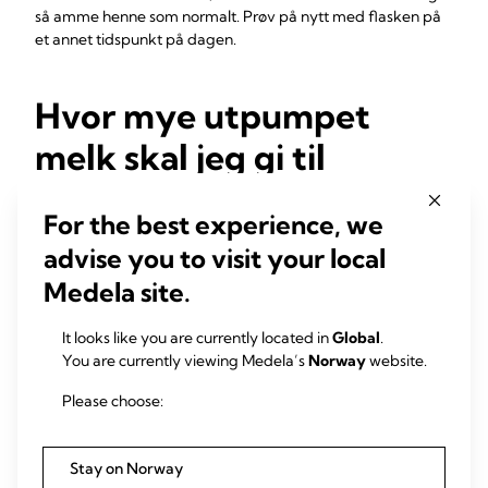
så amme henne som normalt. Prøv på nytt med flasken på
et annet tidspunkt på dagen.
Hvor mye utpumpet
melk skal jeg gi til
babyen min?
For the best experience, we
Alle babyer er forskjellige.
Forskning
viser at hos babyer i
advise you to visit your local
alderen én til seks måneder kan én baby spise så lite som
Medela site.
50 ml under en mating, mens en annen kan ta så mye som
230 ml. Begynn med å klargjøre en flaske med ca. 60 ml, og
It looks like you are currently located in
Global
.
se om babyen din trenger mer eller mindre enn dette. Du
You are currently viewing Medela’s
Norway
website.
finner snart ut hvor mye hun vanligvis vil ha – men tving
henne aldri til å tømme flasken.
Please choose:
Hvordan kan jeg være
Stay on Norway