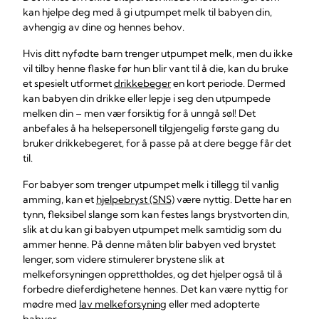
kan hjelpe deg med å gi utpumpet melk til babyen din,
avhengig av dine og hennes behov.
Hvis ditt nyfødte barn trenger utpumpet melk, men du ikke
vil tilby henne flaske før hun blir vant til å die, kan du bruke
et spesielt utformet
drikkebeger
en kort periode. Dermed
kan babyen din drikke eller lepje i seg den utpumpede
melken din – men vær forsiktig for å unngå søl! Det
anbefales å ha helsepersonell tilgjengelig første gang du
bruker drikkebegeret, for å passe på at dere begge får det
til.
For babyer som trenger utpumpet melk i tillegg til vanlig
amming, kan et
hjelpebryst (SNS)
være nyttig. Dette har en
tynn, fleksibel slange som kan festes langs brystvorten din,
slik at du kan gi babyen utpumpet melk samtidig som du
ammer henne. På denne måten blir babyen ved brystet
lenger, som videre stimulerer brystene slik at
melkeforsyningen opprettholdes, og det hjelper også til å
forbedre dieferdighetene hennes. Det kan være nyttig for
mødre med
lav melkeforsyning
eller med adopterte