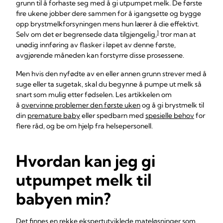
grunn til å forhaste seg med å gi utpumpet melk. De første
fire ukene jobber dere sammen for å igangsette og bygge
opp brystmelkforsyningen mens hun lærer å die effektivt.
1
Selv om det er begrensede data tilgjengelig,
tror man at
unødig innføring av flasker i løpet av denne første,
avgjørende måneden kan forstyrre disse prosessene.
Men hvis den nyfødte av en eller annen grunn strever med å
suge eller ta sugetak, skal du begynne å pumpe ut melk så
snart som mulig etter fødselen. Les artikkelen om
å
overvinne problemer den første uken
og å gi brystmelk til
din
premature baby
eller spedbarn med
spesielle behov
for
flere råd, og be om hjelp fra helsepersonell.
Hvordan kan jeg gi
utpumpet melk til
babyen min?
Det finnes en rekke ekspertutviklede mateløsninger som