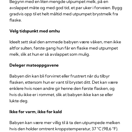
Begynn med en liten mengde utpumpet melk, på en
avslappet måte og med god tid, et par uker i forveien. Bygg
gradvis opp til et helt måltid med utpumpet brystmelk fra
flaske.
Velg tidspunkt med omhu
Ideelt sett skal den ammede babyen være våken, men ikke
altfor sulten, første gang hun får en flaske med utpumpet
melk, slik at hun er så avslappet som mulig.
Deleger mateoppgavene
Babyen din kan bli forvirret eller frustrert når du tilbyr
flasken, ettersom hun er vant til brystet ditt. Det kan være
enklere hvis noen andre gir henne den første flasken, og
hvis du ikke er i rommet, slik at babyen ikke kan se eller
lukte deg.
Ikke for varm, ikke for kald
Babyen kan være mer villig til å ta den utpumpede melken
hvis den holder omtrent kroppstemperatur, 37 °C (98,6 °F).