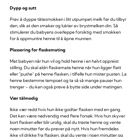
Dypp og sutt
Prøv å dyppe tåtesmokken i litt utpumpet melk før du tilbyr
den, slik at den smaker og lukter av brystmelken din. Så
stimulerer du babyens overleppe forsiktig med smokken
for å oppmuntre henne til å åpne munnen.
Plassering for flaskemating
Mat babyen når hun vil og hold henne i en halvt oppreist
stilling. Du skal aldri flaskemate henne når hun ligger flatt
eller "pushe" på henne flasken, i tilfelle hun mister pusten. La
henne bestemme tempoet og ta så så mange pauser hun
trenger – du kan også prøve å bytte side under matingen.
Vær tålmodig
Ikke vær redd hvis hun ikke godtar flasken med en gang.
Det kan være nødvendig med flere forsøk. Hvis hun skyver
bort flasken eller blir urolig, skal du trøste henne og vente
noen minutter før du prøver på nytt. Hvis hun fremdeles
ikke vil drikke fra flasken, skal du vente i noen minutter og