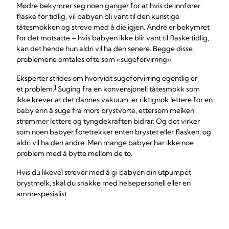
Mødre bekymrer seg noen ganger for at hvis de innfører
flaske for tidlig, vil babyen bli vant til den kunstige
tåtesmokken og streve med å die igjen. Andre er bekymret
for det motsatte – hvis babyen ikke blir vant til flaske tidlig,
kan det hende hun aldri vil ha den senere. Begge disse
problemene omtales ofte som «sugeforvirring».
Eksperter strides om hvorvidt sugeforvirring egentlig er
1
et problem.
Suging fra en konvensjonell tåtesmokk som
ikke krever at det dannes vakuum, er riktignok lettere for en
baby enn å suge fra mors brystvorte, ettersom melken
strømmer lettere og tyngdekraften bidrar. Og det virker
som noen babyer foretrekker enten brystet eller flasken, og
aldri vil ha den andre. Men mange babyer har ikke noe
problem med å bytte mellom de to.
Hvis du likevel strever med å gi babyen din utpumpet
brystmelk, skal du snakke med helsepersonell eller en
ammespesialist.