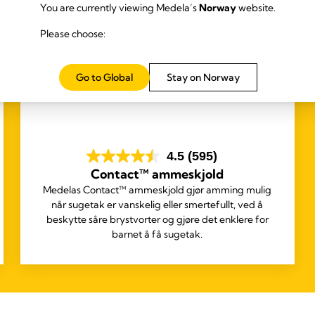
You are currently viewing Medela’s
Norway
website.
Please choose:
Go to Global
Stay on Norway
4.5
(595)
Contact™ ammeskjold
Medelas Contact™ ammeskjold gjør amming mulig
når sugetak er vanskelig eller smertefullt, ved å
beskytte såre brystvorter og gjøre det enklere for
barnet å få sugetak.