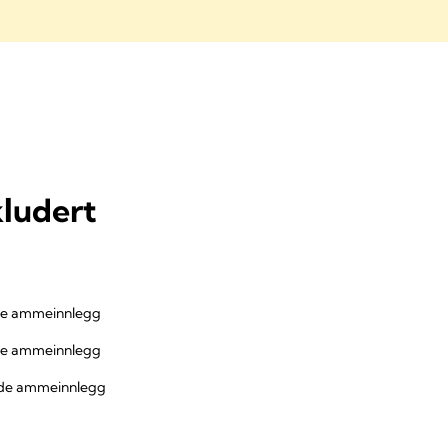
kludert
ede ammeinnlegg
ede ammeinnlegg
kede ammeinnlegg