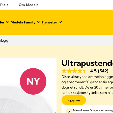
 Pleie
Om Medela
ler
Medela Family
Tjenester
nlegg
Ultrapusten
4.5
(542)
Disse ultratynne ammeinnleggen
og absorberer 50 ganger sin egen
døgnet rundt. De er 20 % mer 
har lekkasjebeskyttelse som hin
Kjøp nå
Absorberer 50 ganger sin e