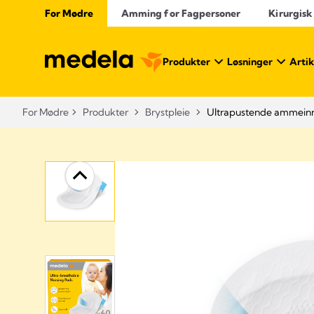
For Mødre
Amming for Fagpersoner
Kirurgisk
Produkter
Løsninger
Artik
For Mødre
Produkter
Brystpleie
Ultrapustende ammein