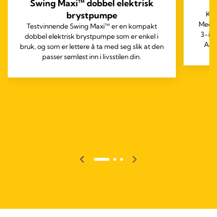
Swing Maxi™ dobbel elektrisk
brystpumpe
Ko
Medel
Testvinnende Swing Maxi™ er en kompakt
3-i-1
dobbel elektrisk brystpumpe som er enkel i
Ada
bruk, og som er lettere å ta med seg slik at den
passer sømløst inn i livsstilen din.