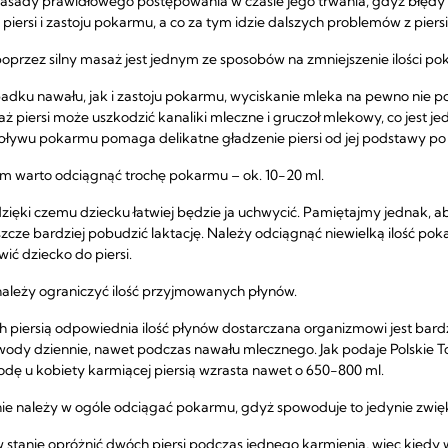
zasady prawidłowego postępowania w czasie jego trwania, gdyż błędy 
ersi i zastoju pokarmu, a co za tym idzie dalszych problemów z piers
poprzez silny masaż jest jednym ze sposobów na zmniejszenie ilości po
adku nawału, jak i zastoju pokarmu, wyciskanie mleka na pewno nie 
 piersi może uszkodzić kanaliki mleczne i gruczoł mlekowy, co jest je
ypływu pokarmu pomaga delikatne gładzenie piersi od jej podstawy p
 warto odciągnąć trochę pokarmu – ok. 10-20 ml.
dzięki czemu dziecku łatwiej będzie ja uchwycić. Pamiętajmy jednak, a
zcze bardziej pobudzić laktację. Należy odciągnąć niewielką ilość po
ić dziecko do piersi.
leży ograniczyć ilość przyjmowanych płynów.
 piersią odpowiednia ilość płynów dostarczana organizmowi jest ba
ry wody dziennie, nawet podczas nawału mlecznego. Jak podaje Polskie
ę u kobiety karmiącej piersią wzrasta nawet o 650-800 ml.
e należy w ogóle odciągać pokarmu, gdyż spowoduje to jedynie zwięks
 w stanie opróżnić dwóch piersi podczas jednego karmienia, więc kied