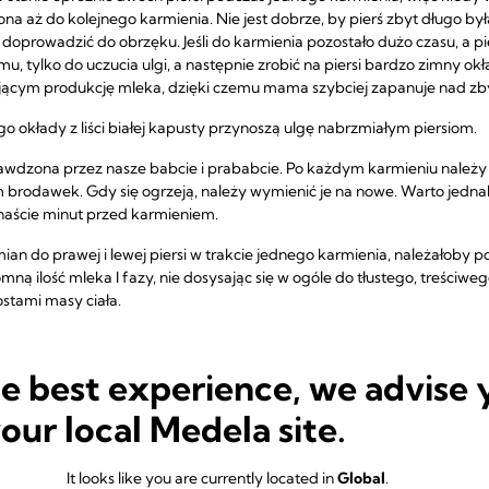
ona aż do kolejnego karmienia. Nie jest dobrze, by pierś zbyt długo by
rowadzić do obrzęku. Jeśli do karmienia pozostało dużo czasu, a pier
u, tylko do uczucia ulgi, a następnie zrobić na piersi bardzo zimny ok
ącym produkcję mleka, dzięki czemu mama szybciej zapanuje nad zbyt
 okłady z liści białej kapusty przynoszą ulgę nabrzmiałym piersiom.
rawdzona przez nasze babcie i prababcie. Po każdym karmieniu należy p
em brodawek. Gdy się ogrzeją, należy wymienić je na nowe. Warto jedn
anaście minut przed karmieniem.
ian do prawej i lewej piersi w trakcie jednego karmienia, należałoby p
ną ilość mleka I fazy, nie dosysając się w ogóle do tłustego, treściwego
stami masy ciała.
he best experience, we advise 
POWIĄZANE PRODUKTY
your local Medela site.
It looks like you are currently located in
Global
.