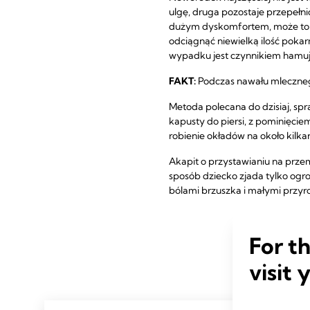
ulgę, druga pozostaje przepełni
dużym dyskomfortem, może to dop
odciągnąć niewielką ilość pokarm
wypadku jest czynnikiem hamuj
FAKT:
Podczas nawału mlecznego
Metoda polecana do dzisiaj, sp
kapusty do piersi, z pominięci
robienie okładów na około kilk
Akapit o przystawianiu na przem
sposób dziecko zjada tylko ogrom
bólami brzuszka i małymi przyro
For t
visit 