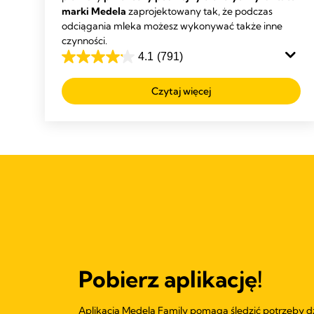
marki Medela
zaprojektowany tak, że podczas
odciągania mleka możesz wykonywać także inne
czynności.
4.1
(791)
4.1
na
Czytaj więcej
5
gwiazdek.
791
Recenzji
Pobierz aplikację!
Aplikacja Medela Family pomaga śledzić potrzeby d