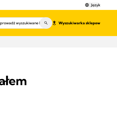
Język
Wyszukiwarka sklepow
wałem