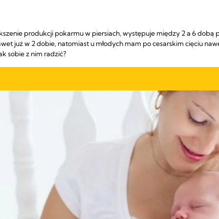
kszenie produkcji pokarmu w piersiach, występuje między 2 a 6 dobą p
awet już w 2 dobie, natomiast u młodych mam po cesarskim cięciu nawet
k sobie z nim radzić?