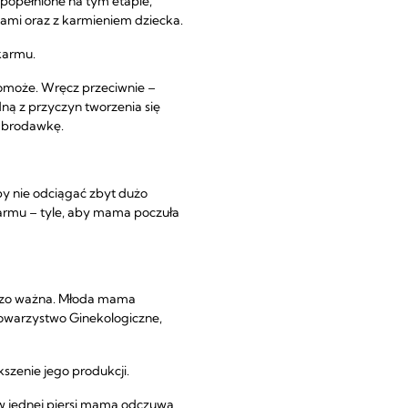
popełnione na tym etapie,
iami oraz z karmieniem dziecka.
karmu.
pomoże. Wręcz przeciwnie –
dną z przyczyn tworzenia się
o brodawkę.
by nie odciągać zbyt dużo
karmu – tyle, aby mama poczuła
rdzo ważna. Młoda mama
 Towarzystwo Ginekologiczne,
zenie jego produkcji.
y w jednej piersi mama odczuwa