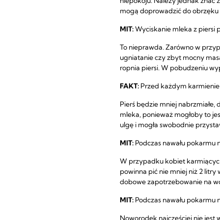
niepokoju. Należy jednak znać 
mogą doprowadzić do obrzęku pi
MIT:
Wyciskanie mleka z piersi 
To nieprawda. Zarówno w przyp
ugniatanie czy zbyt mocny masaż
ropnia piersi. W pobudzeniu w
FAKT:
Przed każdym karmieniem
Pierś będzie mniej nabrzmiałe, 
mleka, ponieważ mogłoby to jes
ulgę i mogła swobodnie przystaw
MIT:
Podczas nawału pokarmu na
W przypadku kobiet karmiących
powinna pić nie mniej niż 2 lit
dobowe zapotrzebowanie na wod
MIT:
Podczas nawału pokarmu ni
Noworodek najczęściej nie jest