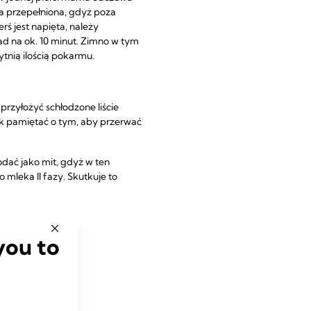
ła przepełniona, gdyż poza
ś jest napięta, należy
ład na ok. 10 minut. Zimno w tym
nią ilością pokarmu.
rzyłożyć schłodzone liście
ak pamiętać o tym, aby przerwać
odać jako mit, gdyż w ten
 mleka II fazy. Skutkuje to
you to