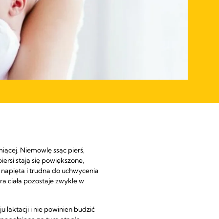
iącej. Niemowlę ssąc pierś,
rsi stają się powiększone,
ę napięta i trudna do uchwycenia
a ciała pozostaje zwykle w
laktacji i nie powinien budzić