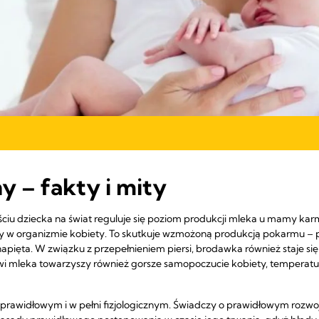
 – fakty i mity
ściu dziecka na świat reguluje się poziom produkcji mleka u mamy karm
 w organizmie kobiety. To skutkuje wzmożoną produkcją pokarmu – pie
 napięta. W związku z przepełnieniem piersi, brodawka również staje si
i mleka towarzyszy również gorsze samopoczucie kobiety, temperatur
rawidłowym i w pełni fizjologicznym. Świadczy o prawidłowym rozwoju 