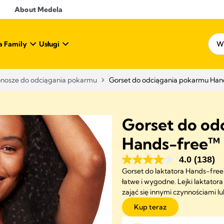
About Medela
a Family
Usługi
onosze do odciągania pokarmu
Gorset do odciągania pokarmu Ha
Gorset do od
Hands-free™
4.0
(138)
Gorset do laktatora Hands-free
łatwe i wygodne. Lejki laktator
zająć się innymi czynnościami l
Kup teraz