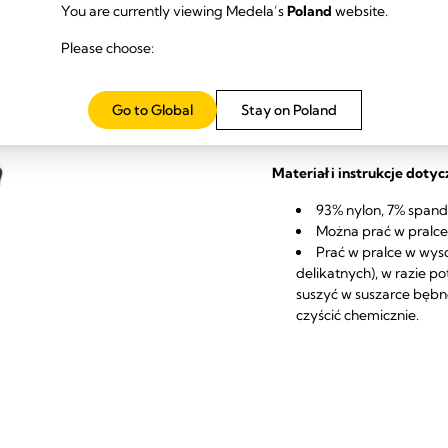
You are currently viewing Medela’s
Poland
website.
Please choose:
Zawartość 
Go to Global
Stay on Poland
1 gorset do odciągania po
Materiał i instrukcje dotyc
93% nylon, 7% span
Można prać w pralc
Prać w pralce w wyso
delikatnych), w razie p
suszyć w suszarce bębno
czyścić chemicznie.