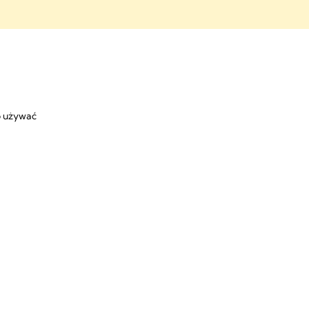
ia
go używać