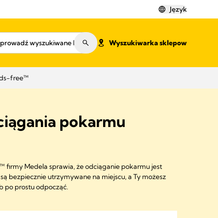
Język
Wyszukiwarka sklepow
nds-free™
ciągania pokarmu
™ firmy Medela sprawia, że odciąganie pokarmu jest
a są bezpiecznie utrzymywane na miejscu, a Ty możesz
ub po prostu odpocząć.