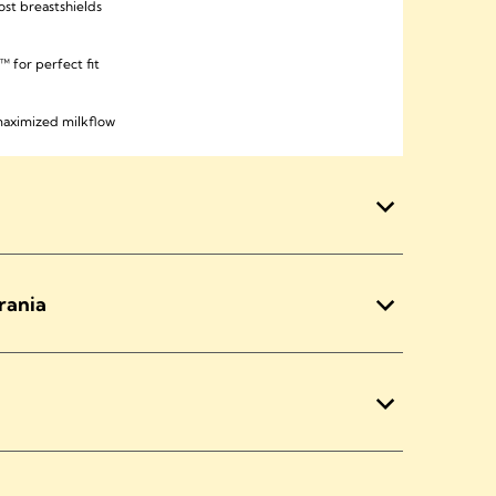
ost breastshields
 for perfect fit
maximized milkflow
rania