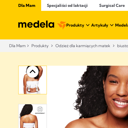
Dla Mam
Specjaliści od laktacji
Surgical Care
Produkty
Artykuły
Medel
Dla Mam
Produkty
Odzież dla karmiących matek
biust