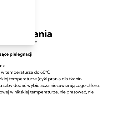
opakowania
karmu Hands-free™
zące pielęgnacji
dex
e w temperaturze do 60°C
kiej temperaturze (cykl prania dla tkanin
otrzeby dodać wybielacza niezawierającego chloru,
wej w nikskiej temperaturze, nie prasować, nie