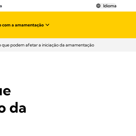
a
Idioma
o com a amamentação
co que podem afetar a iniciação da amamentação
ue
o da