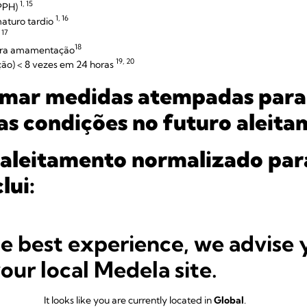
1, 15
PPH)
1, 16
aturo tardio
, 17
18
eira amamentação
19, 20
ão) < 8 vezes em 24 horas
tomar medidas atempadas para
as condições no futuro aleit
 aleitamento normalizado pa
clui:
s em risco durante a gravidez
io precoce eficaz ao aleitamento para mulheres identificadas com fator
he best experience, we advise 
ulheres grávidas e as famílias 
your local Medela site.
leitamento
It looks like you are currently located in
Global
.
de leite