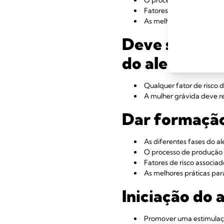
Fatores de risco associad
As melhores práticas par
Deve ser ofer
do aleitamen
Qualquer fator de risco
A mulher grávida deve re
Dar formação
As diferentes fases do a
O processo de produção 
Fatores de risco associad
As melhores práticas par
Iniciação do 
Promover uma estimulaç