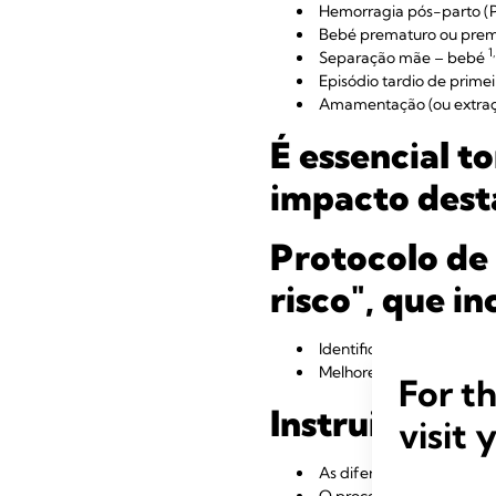
Hemorragia pós-parto (
Bebé prematuro ou prem
1
Separação mãe – bebé
Episódio tardio de prim
Amamentação (ou extraç
É essencial 
impacto dest
Protocolo de
risco", que in
Identificação de mulhere
Melhores práticas de apo
For t
Instruir as m
visit 
As diferentes fases do a
O processo de produção 