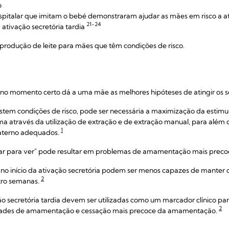
o
spitalar que imitam o bebé demonstraram ajudar as mães em risco a ati
21-24
ativação secretória tardia
produção de leite para mães que têm condições de risco.
 no momento certo dá a uma mãe as melhores hipóteses de atingir os 
tem condições de risco, pode ser necessária a maximização da estim
 através da utilização de extração e de extração manual, para além
1
materno adequados.
r para ver" pode resultar em problemas de amamentação mais preco
 no início da ativação secretória podem ser menos capazes de mante
2
tro semanas.
ção secretória tardia devem ser utilizadas como um marcador clínico pa
2
ldades de amamentação e cessação mais precoce da amamentação.