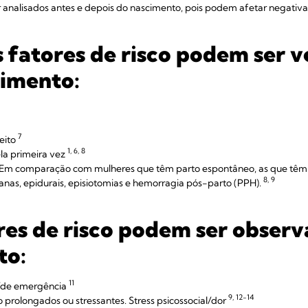
er analisados antes e depois do nascimento, pois podem afetar negat
 fatores de risco podem ser v
cimento:
7
eito
1, 6, 8
la primeira vez
- Em comparação com mulheres que têm parto espontâneo, as que tê
8, 9
ianas, epidurais, episiotomias e hemorragia pós-parto (PPH).
res de risco podem ser obser
to:
11
/de emergência
9, 12-14
 prolongados ou stressantes. Stress psicossocial/dor