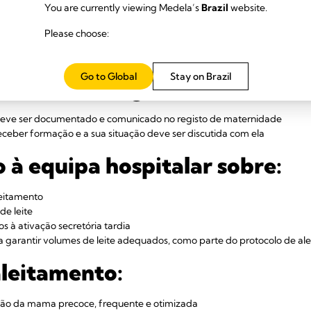
You are currently viewing Medela’s
Brazil
website.
os à ativação secretória tardia
a garantir volumes de leite adequados
Please choose:
ecida a todas as mulheres um
Go to Global
Stay on Brazil
to durante a gravidez:
 deve ser documentado e comunicado no registo de maternidade
ceber formação e a sua situação deve ser discutida com ela
 à equipa hospitalar sobre:
leitamento
de leite
os à ativação secretória tardia
a garantir volumes de leite adequados, como parte do protocolo de al
aleitamento:
ão da mama precoce, frequente e otimizada