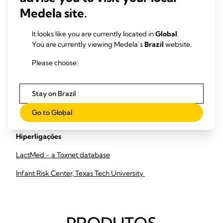
No entanto, aconselha-se a consulta de um médico
Medela site.
sobre esta questão.
Os medicamentos seguros durante a amamentação
It looks like you are currently located in
Global
.
deveriam ter, geralmente, tempos de semivida curtos,
You are currently viewing Medela’s
Brazil
website.
ligação elevada às proteínas, baixa biodisponibilidade
oral para o bebé e elevado peso molecular
Please choose:
Os profissionais médicos devem consultar uma base
de dados atualizada sobre as interações
medicamentosas que podem ocorrer durante o
Stay on Brazil
aleitamento antes de receitarem um novo medicamento
Go to Global
às mães que amamentam.
Hiperligações
LactMed - a Toxnet database
Infant Risk Center, Texas Tech University