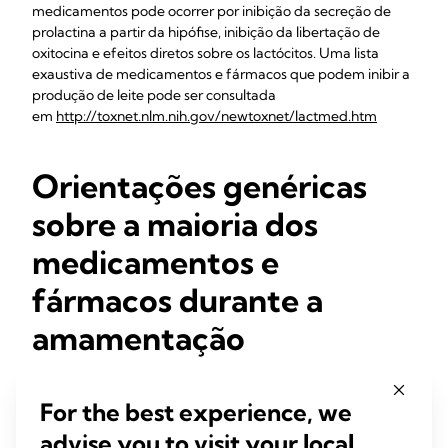
medicamentos pode ocorrer por inibição da secreção de
prolactina a partir da hipófise, inibição da libertação de
oxitocina e efeitos diretos sobre os lactócitos. Uma lista
exaustiva de medicamentos e fármacos que podem inibir a
produção de leite pode ser consultada
em
http://toxnet.nlm.nih.gov/newtoxnet/lactmed.htm
Orientações genéricas
sobre a maioria dos
medicamentos e
fármacos durante a
amamentação
Evite usar medicamentos, exceto se necessário,
incluindo medicamentos à base de plantas.
For the best experience, we
A maioria dos medicamentos é adequada se a dose
advise you to visit your local
correspondente para o bebé for inferior a 10 por cento.