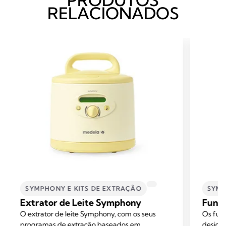
PRODUTOS
RELACIONADOS
SYMPHONY E KITS DE EXTRAÇÃO
SYMP
Extrator de Leite Symphony
Funil
O extrator de leite Symphony, com os seus
Os fun
programas de extração baseados em
design 