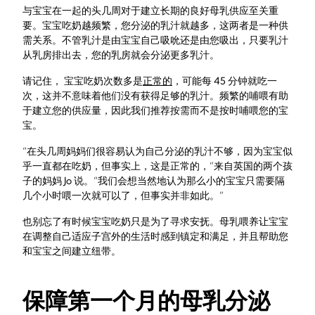
与宝宝在一起的头几周对于建立长期的良好母乳供应至关重
要。宝宝吃奶越频繁，您分泌的乳汁就越多，这两者是一种供
需关系。不管乳汁是由宝宝自己吸吮还是由您吸出，只要乳汁
从乳房排出去，您的乳房就会分泌更多乳汁。
请记住， 宝宝吃奶次数多是
正常的
，可能每 45 分钟就吃一
次，这并不意味着他们没有获得足够的乳汁。频繁的哺喂有助
于建立您的供应量，因此我们推荐按需而不是按时哺喂您的宝
宝。
“在头几周妈妈们很容易认为自己分泌的乳汁不够，因为宝宝似
乎一直都在吃奶，但事实上，这是正常的，”来自英国的两个孩
子的妈妈 Jo 说。“我们会想当然地认为那么小的宝宝只需要隔
几个小时喂一次就可以了，但事实并非如此。”
也别忘了有时候宝宝吃奶只是为了寻求安抚。母乳喂养让宝宝
在调整自己适应子宫外的生活时感到镇定和满足，并且帮助您
和宝宝之间建立纽带。
保障第一个月的母乳分泌