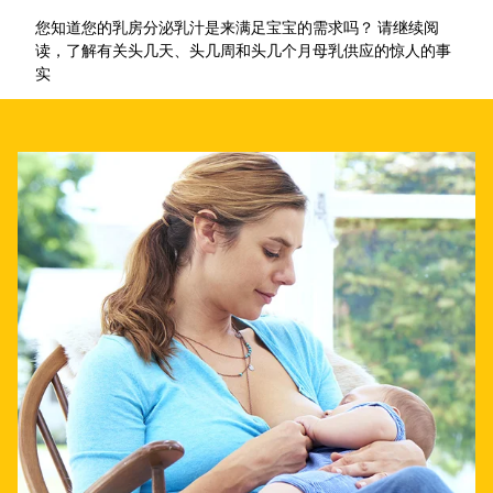
您知道您的乳房分泌乳汁是来满足宝宝的需求吗？ 请继续阅
读，了解有关头几天、头几周和头几个月母乳供应的惊人的事
实