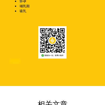
怀孕
哺乳期
吸乳
相关文章