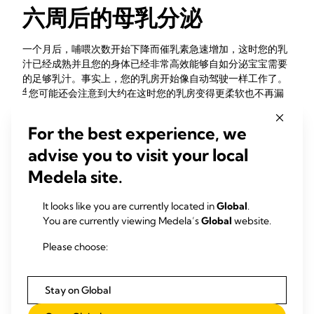
六周后的母乳分泌
一个月后，哺喂次数开始下降而催乳素急速增加，这时您的乳
汁已经成熟并且您的身体已经非常高效能够自如分泌宝宝需要
的足够乳汁。事实上，您的乳房开始像自动驾驶一样工作了。
4
您可能还会注意到大约在这时您的乳房变得更柔软也不再漏
奶了。
For the best experience, we
这个时候担心‘失去乳汁’是很正常的。但实际上这意味着您的
母乳分泌已经稳定下来并且已经与宝宝的需要保持平衡。值得
advise you to visit your local
注意的是，尽管宝宝一直在长大，但在直到六个月大时宝宝摄
Medela site.
入的乳汁量其实和六周大时一样多。您可能会发现宝宝的吃奶
时间变长，但是频率变低。另一方面，可能会有几天宝宝的吃
It looks like you are currently located in
Global
.
奶量比平时要少，这是因为宝宝的胃口也跟成人一样，会发生
You are currently viewing Medela’s
Global
website.
波动！
Please choose:
从现在开始，您的乳房仅会根据供需关系分泌乳汁。因此，宝
宝吃的奶（或您吸出的奶）越多，分泌的乳汁就越多。
但这究竟是如何发生的呢？ 人们认为这是因为您的乳汁中含有
Stay on Global
某种被称作 FIL（泌乳反馈抑制剂）的物质在控制乳汁分泌。