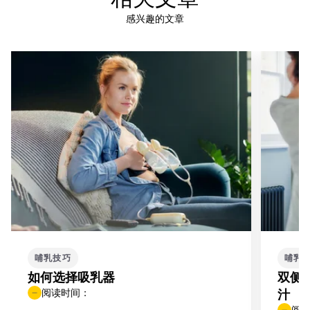
感兴趣的文章
哺乳技巧
哺乳
如何选择吸乳器
双侧
阅读时间：
汁
阅