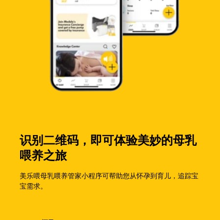
识别二维码，即可体验美妙的母乳
喂养之旅
美乐喂母乳喂养管家小程序可帮助您从怀孕到育儿，追踪宝
宝需求。