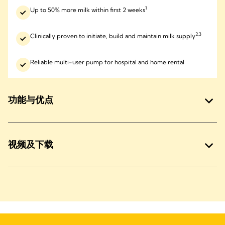
1
Up to 50% more milk within first 2 weeks
2,3
Clinically proven to initiate, build and maintain milk supply
Reliable multi-user pump for hospital and home rental
功能与优点
视频及下载