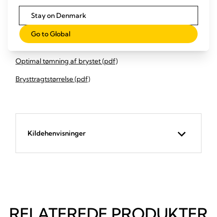
praksis
Stay on Denmark
Downloads
Go to Global
Hyppig pumpning (pdf)
Optimal tømning af brystet (pdf)
Brysttragtstørrelse (pdf)
Kildehenvisninger
RELATEREDE PRODUKTER