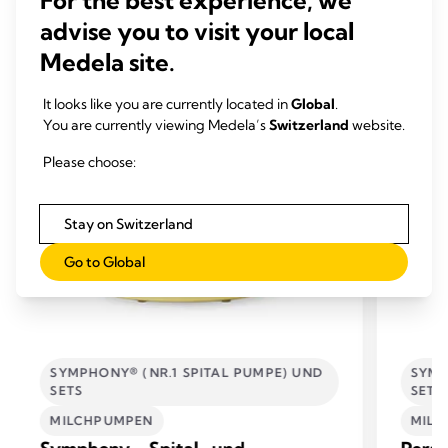
For the best experience, we
ÄHNLICHE PRODUKTE
advise you to visit your local
Medela site.
It looks like you are currently located in
Global
.
You are currently viewing Medela’s
Switzerland
website.
Please choose:
Stay on Switzerland
Go to Global
SYMPHONY® (NR.1 SPITAL PUMPE) UND
SYMP
SETS
SETS
MILCHPUMPEN
MIL