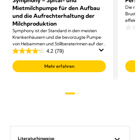
Symphony – Spital- und
Perso
Mietmilchpumpe für den Aufbau
Die ri
Brustha
und die Aufrechterhaltung der
effekt
Milchproduktion
Persona
Symphony ist der Standard in den meisten
0.0
genau 
Krankenhäusern und die bevorzugte Pumpe
von
von Hebammen und Stillberaterinnen auf der
5
ganzen Welt.
4.2
(79)
Sterne
4.2
von
Mehr erfahren
5
Sternen.
79
Bewertungen
Literaturhinweise