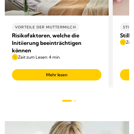
VORTEILE DER MUTTERMILCH
STIL
Risikofaktoren, welche die
Still
Initiierung beeinträchtigen
Zeit
können
Zeit zum Lesen: 4 min.
Mehr lesen