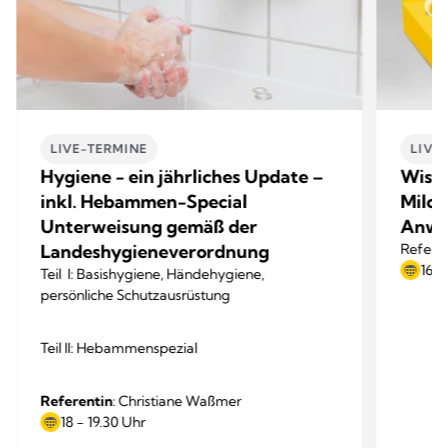
LIVE-TERMINE
LIVE
Hygiene - ein jährliches Update –
Wisse
inkl. Hebammen-Special
Milc
Unterweisung gemäß der
Anwe
Landeshygieneverordnung
Referen
16 -
Teil I: Basishygiene, Händehygiene,
persönliche Schutzausrüstung
Teil II: Hebammenspezial
Referentin
: Christiane Waßmer
18 - 19.30 Uhr