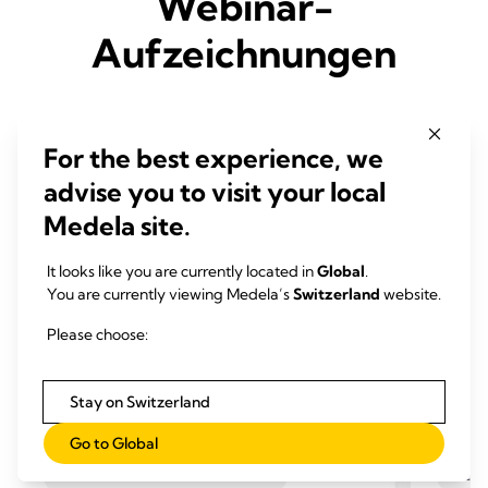
Webinar-
Aufzeichnungen
For the best experience, we
advise you to visit your local
Medela site.
It looks like you are currently located in
Global
.
You are currently viewing Medela’s
Switzerland
website.
Please choose:
Stay on Switzerland
Go to Global
WEBINAR-AUFZEICHNUNGEN
WEBI