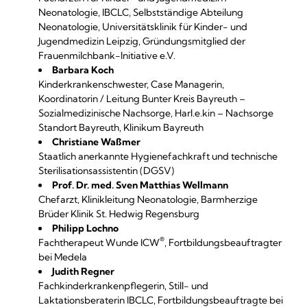
Neonatologie, IBCLC, Selbstständige Abteilung
Neonatologie, Universitätsklinik für Kinder- und
Jugendmedizin Leipzig, Gründungsmitglied der
Frauenmilchbank-Initiative e.V.
Barbara Koch
Kinderkrankenschwester, Case Managerin,
Koordinatorin / Leitung Bunter Kreis Bayreuth –
Sozialmedizinische Nachsorge, Harl.e.kin – Nachsorge
Standort Bayreuth, Klinikum Bayreuth
Christiane Waßmer
Staatlich anerkannte Hygienefachkraft und technische
Sterilisationsassistentin (DGSV)
Prof. Dr. med. Sven Matthias Wellmann
Chefarzt, Klinikleitung Neonatologie, Barmherzige
Brüder Klinik St. Hedwig Regensburg
Philipp Lochno
®
Fachtherapeut Wunde ICW
, Fortbildungsbeauftragter
bei Medela
Judith Regner
Fachkinderkrankenpflegerin, Still- und
Laktationsberaterin IBCLC, Fortbildungsbeauftragte bei