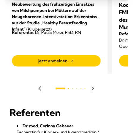
Neubewertung des frühzeitigen Einsatzes
Koope
von Milchpumpen bei Müttern auf der
FMBI
Neugeborenen-Intensivstation: Erkenntnisse
des S
aus der Studie „Healthy Breastfeeding
Mutt
Infant“
(KI übersetzt)
Referentin:
Dr. Paula Meier, PhD, RN
Refere
Dr. me
Oberärz
Leipzig
Gründu
jetzt anmelden
Initiati
Referenten
Dr. med. Corinna Gebauer
Fachärztin für Kinder- und Jugendmedizin /