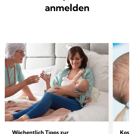
anmelden
Wöchentlich Tipps zur
Koste