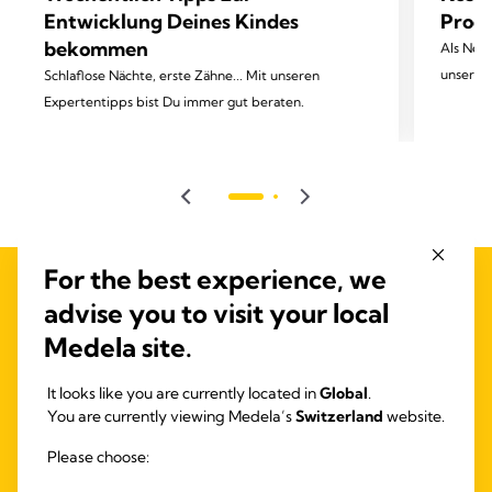
Entwicklung Deines Kindes
Produ
bekommen
Als New
unsere n
Schlaflose Nächte, erste Zähne... Mit unseren
Expertentipps bist Du immer gut beraten.
For the best experience, we
advise you to visit your local
Medela site.
It looks like you are currently located in
Global
.
You are currently viewing Medela’s
Switzerland
website.
Please choose: