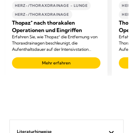
HERZ-/THORAXDRAINAGE - LUNGE
HERZ
HERZ-/THORAXDRAINAGE
HERZ
Thopaz⁺ nach thorakalen
Thopa
Operationen und Eingriffen
Opera
Erfahren Sie, wie Thopaz⁺ die Entfernung von
Erfahre
Thoraxdrainagen beschleunigt, die
Thoraxd
Aufenthaltsdauer auf der Intensivstation
Aufenth
verkürzt und die Gesamtkosten senkt.
verkürz
Mehr erfahren
Literaturhinweise