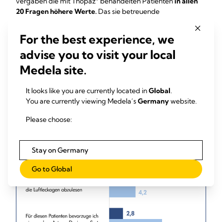
vergaben die mit Thopaz
behandelten Patienten
in allen
20 Fragen höhere Werte.
Das sie betreuende
Pflegepersonal berichtete über bessere Ergebnisse
9
mit digitalen Throaxdrainage Systemen in 8 von 10 Fragen.
For the best experience, we
advise you to visit your local
Medela site.
It looks like you are currently located in
Global
.
You are currently viewing Medela’s
Germany
website.
Please choose:
Stay on Germany
Go to Global