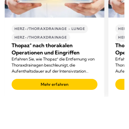
HERZ-/THORAXDRAINAGE - LUNGE
HERZ
HERZ-/THORAXDRAINAGE
HERZ
Thopaz⁺ nach thorakalen
Thopa
Operationen und Eingriffen
Opera
Erfahren Sie, wie Thopaz⁺ die Entfernung von
Erfahre
Thoraxdrainagen beschleunigt, die
Thoraxd
Aufenthaltsdauer auf der Intensivstation
Aufenth
verkürzt und die Gesamtkosten senkt.
verkürz
Mehr erfahren