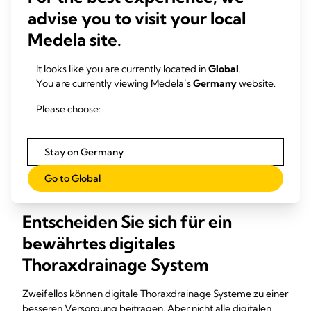
der stationären Behandlungsdauer sowie erhebliche
advise you to visit your local
Einsparungen bei den Behandlungskosten.
Medela site.
Digitale Thoraxdrainage Systeme bewirkten eine
1
deutliche Reduzierung:
It looks like you are currently located in
Global
.
You are currently viewing Medela’s
Germany
website.
der Luftleckagendauer im Vergleich zu analogen
Systemen (1,0 bzw. 2,2 Tage; p = 0,001)
Please choose:
der Drainagedauer im Vergleich zu analogen
Systemen (3,6 bzw. 4,7 Tage; p = 0,0001)
der postoperativen stationären Behandlungsdauer
Stay on Germany
im Vergleich zu analogen Systemen (4,6 bzw. 5,6 Tage; p
< 0,0001)
Go to Global
Entscheiden Sie sich für ein
bewährtes digitales
Thoraxdrainage System
Zweifellos können digitale Thoraxdrainage Systeme zu einer
besseren Versorgung beitragen. Aber nicht alle digitalen