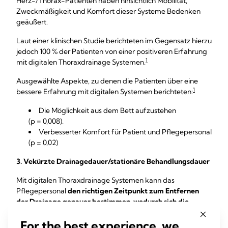
Herz-/Thorax-Patienten haben hinsichtlich Mobilität,
Zweckmäßigkeit und Komfort dieser Systeme Bedenken
geäußert.
Laut einer klinischen Studie berichteten im Gegensatz hierzu
jedoch 100 % der Patienten von einer positiveren Erfahrung
1
mit digitalen Thoraxdrainage Systemen.
Ausgewählte Aspekte, zu denen die Patienten über eine
1
bessere Erfahrung mit digitalen Systemen berichteten:
Die Möglichkeit aus dem Bett aufzustehen
(p = 0,008).
Verbesserter Komfort für Patient und Pflegepersonal
(p = 0,02)
3. Vekürzte Drainagedauer/stationäre Behandlungsdauer
Mit digitalen Thoraxdrainage Systemen kann das
Pflegepersonal
den richtigen Zeitpunkt zum Entfernen
der Drainage genauer bestimmen, wodurch sich die
Drainagedauer im Vergleich zu analogen Systemen
For the best experience, we
verkürzt.
Dies bewirkt wiederum eine deutliche Verkürzung